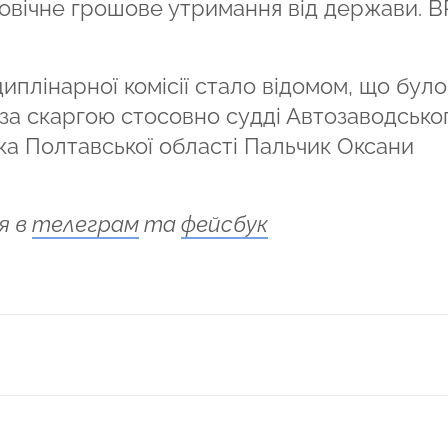
овічне грошове утримання від держави. 
циплінарної комісії стало відомом, що було
за скаргою стосовно судді Автозаводсько
ка Полтавської області Пальчик Оксани
я в
телеграм
та
фейсбук
ся