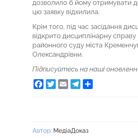
дозволило б йому отримувати д
цю заявку відхилила.
Крім того, під час засідання дис
відкрито дисциплінарну справу 
районного суду міста Кременчу
Олександрівни.
Підписуйтесь на наші оновленн
Facebook
Twitter
Email
Telegram
Поділити
Автор:
МедіаДоказ