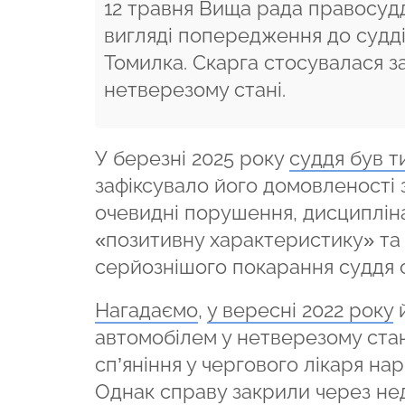
12 травня Вища рада правосуд
вигляді попередження до судд
Томилка. Скарга стосувалася з
нетверезому стані.
У березні 2025 року
суддя був 
зафіксувало його домовленості
очевидні порушення, дисциплін
«позитивну характеристику» та 
серйознішого покарання суддя
Нагадаємо
,
у вересні 2022 року
й
автомобілем у нетверезому стані
сп’яніння у чергового лікаря на
Однак справу закрили через недо