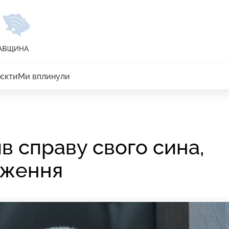
єкти
Ми вплинули
в справу свого сина,
дження