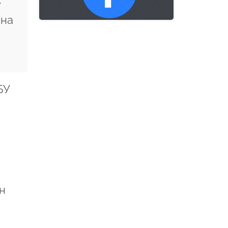
у
ина
БУ
н