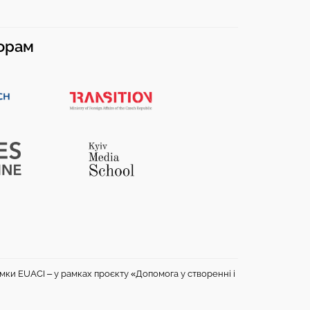
норам
имки EUACI – у рамках проєкту «Допомога у створенні і