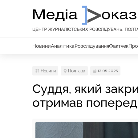
Новини
Аналітика
Розслідування
Фактчек
Про
Новини
Полтава
13.05.2025
Суддя, який закри
отримав попере