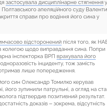
дя
застосувала дисциплінарне стягнення
і Полтавського апеляційного суду Валент
акриття справи про водіння його сина у
тимчасово відсторонений
після того, як НА
 з колегою щодо виправдання сина. Попри
арна інспекторка ВРП
врахувала його
одноразовість інциденту, тож замість
 отримав лише попередження.
ого син Олександр Томилко керував
, його зупинили патрульні, а огляд на ста
рколога підтвердив позитивний результат.
статність доказів – зокрема, відсутність