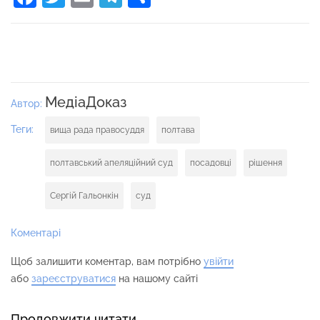
МедіаДоказ
Автор:
Теги:
вища рада правосуддя
полтава
полтавський апеляційний суд
посадовці
рішення
Сергій Гальонкін
суд
Коментарі
Щоб залишити коментар, вам потрібно
увійти
або
зареєструватися
на нашому сайті
Продовжити читати