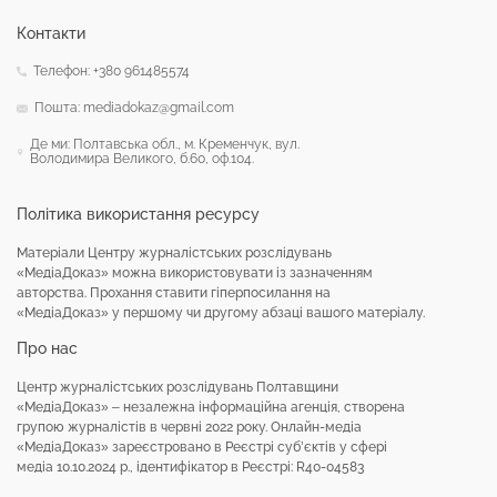
Контакти
Телефон: +380 961485574
Пошта: mediadokaz@gmail.com
Де ми: Полтавська обл., м. Кременчук, вул.
Володимира Великого, б.60, оф.104.
Політика використання ресурсу
Матеріали Центру журналістських розслідувань
«МедіаДоказ» можна використовувати із зазначенням
авторства. Прохання ставити гіперпосилання на
«МедіаДоказ» у першому чи другому абзаці вашого матеріалу.
Про нас
Центр журналістських розслідувань Полтавщини
«МедіаДоказ» – незалежна інформаційна агенція, створена
групою журналістів в червні 2022 року. Онлайн-медіа
«МедіаДоказ» зареєстровано в Реєстрі суб’єктів у сфері
медіа 10.10.2024 р., ідентифікатор в Реєстрі: R40-04583