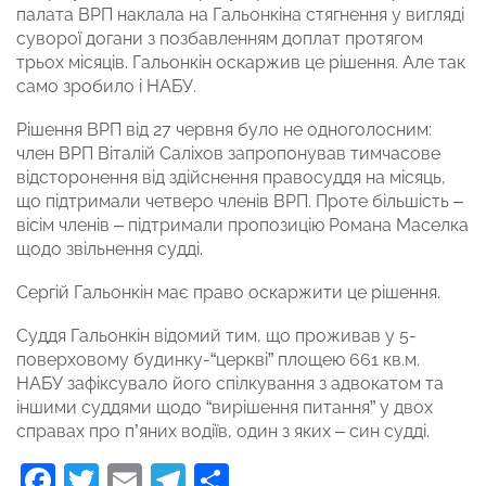
палата ВРП наклала на Гальонкіна стягнення у вигляді
суворої догани з позбавленням доплат протягом
трьох місяців. Гальонкін оскаржив це рішення. Але так
само зробило і НАБУ.
Рішення ВРП від 27 червня було не одноголосним:
член ВРП Віталій Саліхов запропонував тимчасове
відсторонення від здійснення правосуддя на місяць,
що підтримали четверо членів ВРП. Проте більшість –
вісім членів – підтримали пропозицію Романа Маселка
щодо звільнення судді.
Сергій Гальонкін має право оскаржити це рішення.
Суддя Гальонкін відомий тим, що проживав у 5-
поверховому будинку-“церкві” площею 661 кв.м.
НАБУ зафіксувало його спілкування з адвокатом та
іншими суддями щодо “вирішення питання” у двох
справах про п’яних водіїв, один з яких – син судді.
Facebook
Twitter
Email
Telegram
Поділитися