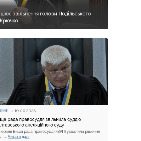
ціює звільнення голови Подільського
 Крючко
10.06.2025
ВИНИ
ща рада правосуддя звільнила суддю
лтавського апеляційного суду
 червня Вища рада правосуддя (ВРП) ухвалила рішення
о…...
Читати далі