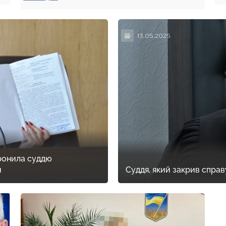
13.05.2025
ронила суддю
и
Суддя, який закрив спра