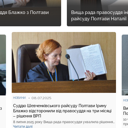
суддя Блажко з Полтави
Вища рада правосуддя іні
райсуду Полтави Наталії
08.07.2025
НОВИНИ
НО
Суддю Шевченківського райсуду Полтави Ірину
з
Ви
Блажко відсторонили від правосуддя на три місяці
По
– рішення ВРП
10
8 липня 2025 року Вища рада правосуддя ухвалила рішення...
пр
Читати далі