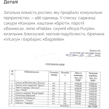
Деталі
Загальна кількість рослин, яку придбало комунальне
підприємство, – 486 одиниць. У списку: саджанці
сакури «Канзан», каштани «Бріоті», паротії
«Ваннеса», липи «Palida», скумпії «Royal Purple»,
кизильник блискучий, магонія падуболиста, бірючина
«Vicaryi» і барбарис «Bagatelle».