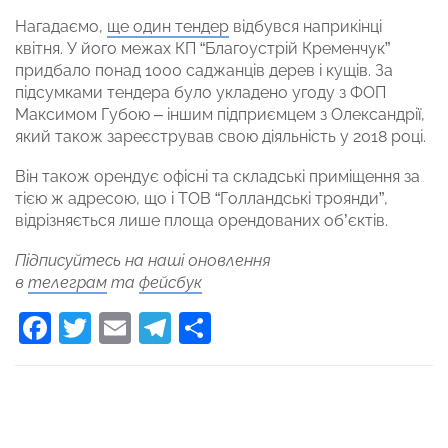
Нагадаємо,
ще один тендер
відбувся наприкінці
квітня. У його межах КП “Благоустрій Кременчук”
придбало понад 1000 саджанців дерев і кущів. За
підсумками тендера було укладено угоду з ФОП
Максимом Губою – іншим підприємцем з Олександрії,
який також зареєстрував свою діяльність у 2018 році.
Він також орендує офісні та складські приміщення за
тією ж адресою, що і ТОВ “Голландські троянди”,
відрізняється лише площа орендованих об’єктів.
Підписуйтесь на наші оновлення
в
телеграм
та
фейсбук
Facebook
Twitter
Email
Telegram
Поділитися