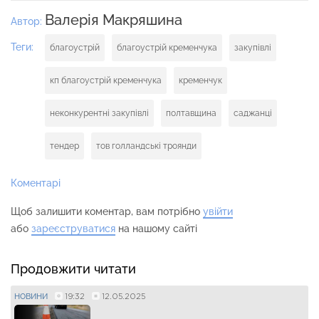
Валерія Макряшина
Автор:
Теги:
благоустрій
благоустрій кременчука
закупівлі
кп благоустрій кременчука
кременчук
неконкурентні закупівлі
полтавщина
саджанці
тендер
тов голландські троянди
Коментарі
Щоб залишити коментар, вам потрібно
увійти
або
зареєструватися
на нашому сайті
Продовжити читати
19:32
12.05.2025
НОВИНИ