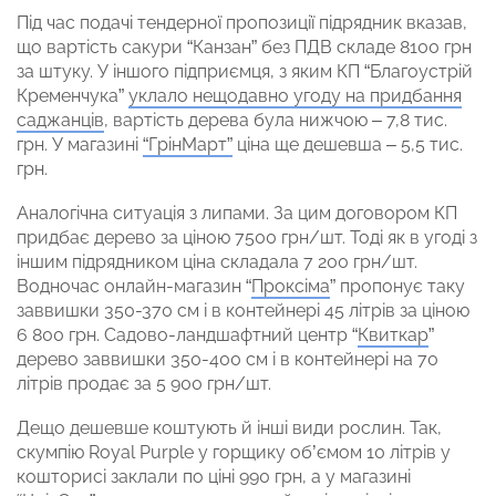
Під час подачі тендерної пропозиції підрядник вказав,
що вартість сакури “Канзан” без ПДВ складе 8100 грн
за штуку. У іншого підприємця, з яким КП “Благоустрій
Кременчука”
уклало нещодавно угоду на придбання
саджанців
, вартість дерева була нижчою – 7,8 тис.
грн. У магазині
“ГрінМарт”
ціна ще дешевша – 5,5 тис.
грн.
Аналогічна ситуація з липами. За цим договором КП
придбає дерево за ціною 7500 грн/шт. Тоді як в угоді з
іншим підрядником ціна складала 7 200 грн/шт.
Водночас онлайн-магазин “
Проксіма
” пропонує таку
заввишки 350-370 см і в контейнері 45 літрів за ціною
6 800 грн. Садово-ландшафтний центр “
Квиткар
”
дерево заввишки 350-400 см і в контейнері на 70
літрів продає за 5 900 грн/шт.
Дещо дешевше коштують й інші види рослин. Так,
скумпію Royal Purple у горщику об’ємом 10 літрів у
кошторисі заклали по ціні 990 грн, а у магазині