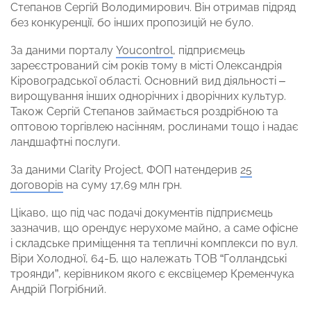
Степанов Сергій Володимирович. Він отримав підряд
без конкуренції, бо інших пропозицій не було.
За даними порталу
Youcontrol
, підприємець
зареєстрований сім років тому в місті Олександрія
Кіровоградської області. Основний вид діяльності –
вирощування інших однорічних і дворічних культур.
Також Сергій Степанов займається роздрібною та
оптовою торгівлею насінням, рослинами тощо і надає
ландшафтні послуги.
За даними Clarity Project, ФОП натендерив
25
договорів
на суму 17,69 млн грн.
Цікаво, що під час подачі документів підприємець
зазначив, що орендує нерухоме майно, а саме офісне
і складське приміщення та тепличні комплекси по вул.
Віри Холодної, 64-Б, що належать ТОВ “Голландські
троянди”, керівником якого є ексвіцемер Кременчука
Андрій Погрібний.