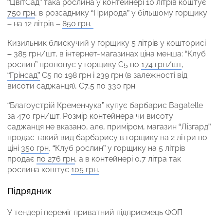
“ЦвітСад” така рослина у контейнері 10 літрів коштує
750 грн
, в розсаднику “Природа” у більшому горщику
–
на 12 літрів
–
850 грн.
Кизильник блискучий у горщику 5 літрів у кошторисі
–
385 грн/шт, в інтернет-магазинах ціна менша: “Клуб
рослин” пропонує у горщику С5 по
174 грн/шт
,
“Грінсад”
С5 по 198 грн і 239 грн (в залежності від
висоти саджанця), С7,5 по 330 грн.
“Благоустрій Кременчука” купує барбарис Bagatelle
за 470 грн/шт. Розмір контейнера чи висоту
саджанця не вказано, але, приміром, магазин “Лізгард”
продає такий вид барбарису в горщику на 2 літри по
ціні
350 грн
, “Клуб рослин” у горщику на 5 літрів
продає
по 276 грн
, а в контейнері 0,7 літра так
рослина коштує
105 грн.
Підрядник
У тендері переміг приватний підприємець ФОП