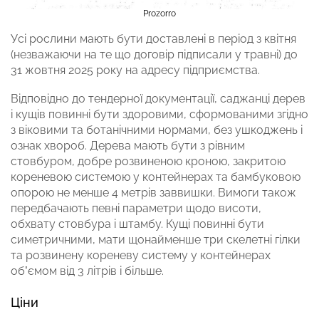
Prozorro
Усі рослини мають бути доставлені в період з квітня
(незважаючи на те що договір підписали у травні) до
31 жовтня 2025 року на адресу підприємства.
Відповідно до тендерної документації, саджанці дерев
і кущів повинні бути здоровими, сформованими згідно
з віковими та ботанічними нормами, без ушкоджень і
ознак хвороб. Дерева мають бути з рівним
стовбуром, добре розвиненою кроною, закритою
кореневою системою у контейнерах та бамбуковою
опорою не менше 4 метрів заввишки. Вимоги також
передбачають певні параметри щодо висоти,
обхвату стовбура і штамбу. Кущі повинні бути
симетричними, мати щонайменше три скелетні гілки
та розвинену кореневу систему у контейнерах
об’ємом від 3 літрів і більше.
Ціни