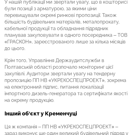
У нашій публікації ми звертали увагу, що в кошторисі
були позиції з арматурою, за якими ціни
перевищували окремі ринкові пропозиції. Також
більшість будівельних матеріалів, металопрокату,
кабельної продукції та обладнання підрядник
планував закуповувати в одного посередника – ТОВ
«ГРАСКОН», зареєстрованого лише за кілька місяців
до цього.
Крім того, Управління Держаудитслужби в
Полтавській області розпочало моніторинг цієї
закупівлі. Аудитори звертали увагу на тендерну
пропозицію ПП НВ «УКРЕКОСПЕЦПРОЕКТ», зокрема
на електронний підпис, питання локалізації
імпортного дизель-генератора та сертифікати якості
на окрему продукцію.
Інший об’єкт у Кременчуці
Ця ж компанія – ПП НВ «УКРЕКОСПЕЦПРОЕКТ» –
зараз виконує ще один великий будівельний підряд у