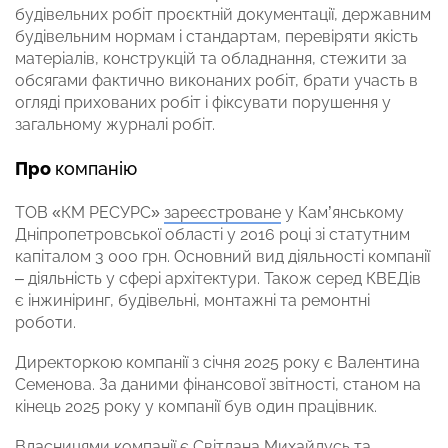
будівельних робіт проєктній документації, державним
будівельним нормам і стандартам, перевіряти якість
матеріалів, конструкцій та обладнання, стежити за
обсягами фактично виконаних робіт, брати участь в
огляді прихованих робіт і фіксувати порушення у
загальному журналі робіт.
Про
компанію
ТОВ «КМ РЕСУРС»
зареєстроване
у Кам’янському
Дніпропетровської області у 2016 році зі статутним
капіталом 3 000 грн. Основний вид діяльності компанії
– діяльність у сфері архітектури. Також серед КВЕДів
є інжиніринг, будівельні, монтажні та ремонтні
роботи.
Директоркою компанії з січня 2025 року є Валентина
Семенова. За даними фінансової звітності, станом на
кінець 2025 року у компанії був один працівник.
Власницями компанії є Світлана Михайлусь та