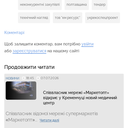
неконкурентні закупівлі
полтавщина
тендер
технічний нагляд
тов "км ресурс"
укрекоспецпроект
Коментарі
Щоб залишити коментар, вам потрібно
увійти
або
зареєструватися
на нашому сайті
Продовжити читати
18:45
07.07.2026
НОВИНИ
Співвласник мережі «Маркетопт»
відкриє у Кременчуці новий медичний
центр
Співвласник відомої мережі супермаркетів
«Маркетопт»...
Читати далі