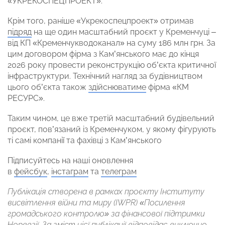
«УКРЕКОСПЕЦПРОЕКТ».
Крім того, раніше «Укрекоспецпроект» отримав
підряд
на ще один масштабний проєкт у Кременчуці –
від КП «Кременчукводоканал» на суму 186 млн грн. За
цим договором фірма з Кам’янського має до кінця
2026 року провести реконструкцію об’єкта критичної
інфраструктури. Технічний нагляд за будівництвом
цього об’єкта також
здійснюватиме
фірма «КМ
РЕСУРС».
Таким чином, це вже третій масштабний будівельний
проєкт, пов’язаний із Кременчуком, у якому фігурують
ті самі компанії та фахівці з Кам’янського
Підписуйтесь на наші оновлення
в
фейсбук
,
інстаграм
та
телеграм
Публікація створена в рамках проєкту Інституту
висвітлення війни та миру (IWPR) «Посилення
громадського контролю» за фінансової підтримки
Норвегії. За зміст цієї публікації відповідає виключно