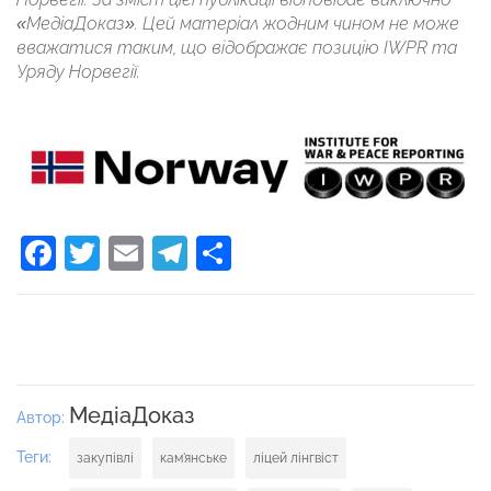
«МедіаДоказ». Цей матеріал жодним чином не може
вважатися таким, що відображає позицію IWPR та
Уряду Норвегії.
Facebook
Twitter
Email
Telegram
Поділитися
МедіаДоказ
Автор:
Теги:
закупівлі
кам'янське
ліцей лінгвіст