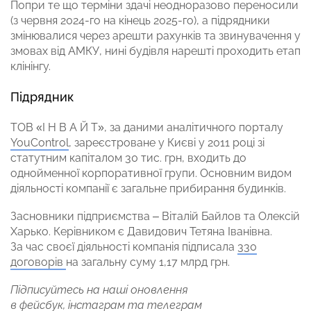
Попри те що терміни здачі неодноразово переносили
(з червня 2024-го на кінець 2025-го), а підрядники
змінювалися через арешти рахунків та звинувачення у
змовах від АМКУ, нині будівля нарешті проходить етап
клінінгу.
Підрядник
ТОВ «І Н В А Й Т», за даними аналітичного порталу
YouControl
, зареєстроване у Києві у 2011 році зі
статутним капіталом 30 тис. грн, входить до
однойменної корпоративної групи. Основним видом
діяльності компанії є загальне прибирання будинків.
Засновники підприємства – Віталій Байлов та Олексій
Харько. Керівником є Давидович Тетяна Іванівна.
За час своєї діяльності компанія підписала
330
договорів
на загальну суму 1,17 млрд грн.
Підписуйтесь на наші оновлення
в
фейсбук
,
інстаграм
та
телеграм