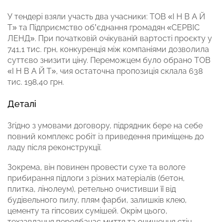
У тендері взяли участь два учасники: ТОВ «І Н В А Й
Т» та Підприємство об’єднання громадян «СЕРВІС
ЛЕНД». При початковій очікуваній вартості проєкту у
741,1 тис. грн, конкуренція між компаніями дозволила
суттєво знизити ціну. Переможцем було обрано ТОВ
«І Н В А Й Т», чия остаточна пропозиція склала 638
тис. 198,40 грн.
Деталі
Згідно з умовами договору, підрядник бере на себе
повний комплекс робіт із приведення приміщень до
ладу після реконструкції.
Зокрема, він повинен провести сухе та вологе
прибирання підлоги з різних матеріалів (бетон,
плитка, лінолеум), ретельно очистивши її від
будівельного пилу, плям фарби, залишків клею,
цементу та гіпсових сумішей. Окрім цього,
техзавдання передбачає миття та очищення стін