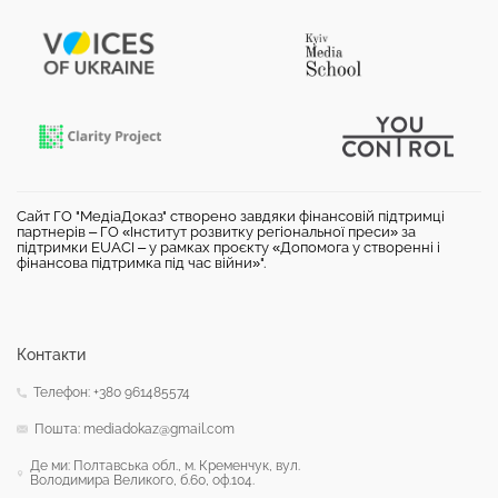
Сайт ГО "МедіаДоказ" створено завдяки фінансовій підтримці
партнерів – ГО «Інститут розвитку регіональної преси» за
підтримки EUACI – у рамках проєкту «Допомога у створенні і
фінансова підтримка під час війни»".
Контакти
Телефон: +380 961485574
Пошта: mediadokaz@gmail.com
Де ми: Полтавська обл., м. Кременчук, вул.
Володимира Великого, б.60, оф.104.