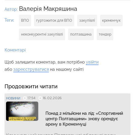
Валерія Макряшина
Автор:
Теги:
ВПО
гуртожиток для ВПО
закупівлі
кременчук
неконкурентні закупівлі
полтавщина
тендер
Коментарі
Щоб залишити коментар, вам потрібно
увійти
або
зареєструватися
на нашому сайті
Продовжити читати
17:54
16.02.2026
НОВИНИ
Понад 2 мільйони на лід: «Спортивний
центр Полтавщини» знову орендує
арену в Кременчуці