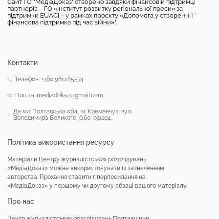
Сайт ГО "МедіаДоказ" створено завдяки фінансовій підтримці
партнерів – ГО «Інститут розвитку регіональної преси» за
підтримки EUACI – у рамках проєкту «Допомога у створенні і
фінансова підтримка під час війни»".
Контакти
Телефон: +380 961485574
Пошта: mediadokaz@gmail.com
Де ми: Полтавська обл., м. Кременчук, вул.
Володимира Великого, б.60, оф.104.
Політика використання ресурсу
Матеріали Центру журналістських розслідувань
«МедіаДоказ» можна використовувати із зазначенням
авторства. Прохання ставити гіперпосилання на
«МедіаДоказ» у першому чи другому абзаці вашого матеріалу.
Про нас
Центр журналістських розслідувань Полтавщини