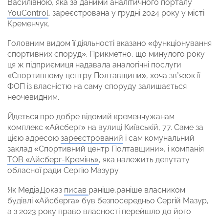
Василівною, яка за даними аналітичного порталу
YouControl
, зареєстрована у грудні 2024 року у місті
Кременчук.
Головним видом її діяльності вказано «функціонування
спортивних споруд». Прикметно, що минулого року
ця ж підприємиця надавала аналогічні послуги
«Спортивному центру Полтавщини», хоча зв’язок її
ФОП із власністю на саму споруду залишається
неочевидним.
Йдеться про добре відомий кременчужанам
комплекс «Айсберг» на вулиці Київській, 77. Саме за
цією адресою
зареєстрований
і сам комунальний
заклад «Спортивний центр Полтавщини», і компанія
ТОВ «Айсберг-Кремінь»
, яка належить депутату
обласної ради Сергію Мазуру.
Як МедіаДоказ
писав
раніше,раніше власником
будівлі «Айсберга» був безпосередньо Сергій Мазур,
а з 2023 року право власності перейшло до його