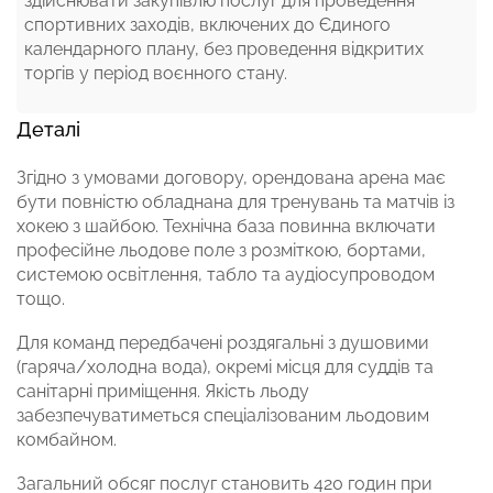
здійснювати закупівлю послуг для проведення
спортивних заходів, включених до Єдиного
календарного плану, без проведення відкритих
торгів у період воєнного стану.
Деталі
Згідно з умовами договору, орендована арена має
бути повністю обладнана для тренувань та матчів із
хокею з шайбою. Технічна база повинна включати
професійне льодове поле з розміткою, бортами,
системою освітлення, табло та аудіосупроводом
тощо.
Для команд передбачені роздягальні з душовими
(гаряча/холодна вода), окремі місця для суддів та
санітарні приміщення. Якість льоду
забезпечуватиметься спеціалізованим льодовим
комбайном.
Загальний обсяг послуг становить 420 годин при