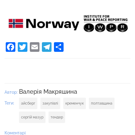
Facebook
Twitter
Email
Telegram
Поділитися
Валерія Макряшина
Автор:
Теги:
айсберг
закупівлі
кременчук
полтавщина
сергій мазур
тендер
Коментарі