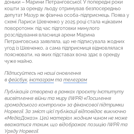
доньки – Марини Петранговської. У попередні роки
кошти за оренду льоду отримував безпосередньо
депутат Мазур як фізична особа-підприємець. Поява у
схемі Лариси Шевченко у 2025 році стала «цікавим
поворотом»: під час підготовки минулого
розслідування власниця арени Марина
Петранговська заявляла, що не підписувала жодних
угод із Шевченко, а сама підприємиця відмовлялася
пояснювати, на яких підставах вона здає в оренду
чуже майно.
Підписуйтесь на наші оновлення
в
фейсбук
,
інстаграм
та
телеграм
Публікація створена в рамках проєкту Інституту
висвітлення війни та миру (IWPR) «Посилення
громадського контролю» за фінансової підтримки
Норвегії. За зміст цієї публікації відповідає виключно
«МедіаДоказ». Цей матеріал жодним чином не може
вважатися таким, що відображає позицію IWPR та
Уряду Норвегії.