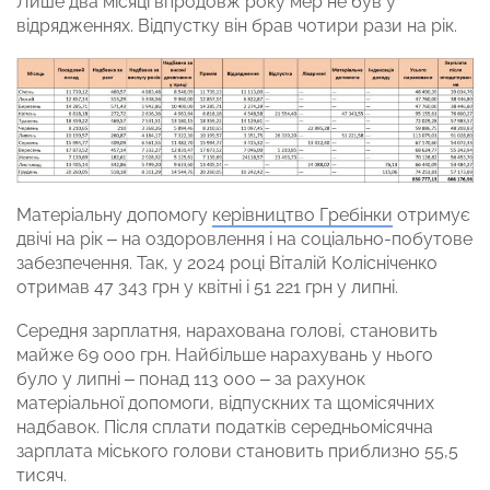
Лише два місяці впродовж року мер не був у
відрядженнях. Відпустку він брав чотири рази на рік.
Матеріальну допомогу
керівництво Гребінки
отримує
двічі на рік – на оздоровлення і на соціально-побутове
забезпечення. Так, у 2024 році Віталій Колісніченко
отримав 47 343 грн у квітні і 51 221 грн у липні.
Середня зарплатня, нарахована голові, становить
майже 69 000 грн. Найбільше нарахувань у нього
було у липні – понад 113 000 – за рахунок
матеріальної допомоги, відпускних та щомісячних
надбавок. Після сплати податків середньомісячна
зарплата міського голови становить приблизно 55,5
тисяч.