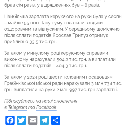
брав сім разів, у відрядженнях був – 8 разів.
Найбільша зарплата керуючого на руки була у серпні
– майже 55 000. Таку суму сплатили завдяки
оздоровчим та відпускним. У середньому щомісячно
після сплати податків Ярослав Трипуз отримує
приблизно 33,5 тис. грн.
Загалом у минулому році керуючому справами
виконкому нарахували 504,2 тис. грн, а виплатили
після сплати податків – 404,3 тис. грн.
Загалом у 2024 році шести головним посадовцям
Гребінківської міської ради нарахували 3 млн 738 тис.
грн, виплатили на руки 2 млн 997 тис. грн зарплатні.
Підписуйтесь на наші оновлення
в
Telegram
та
Facebook
Facebook
Twitter
Email
Telegram
Поділитися