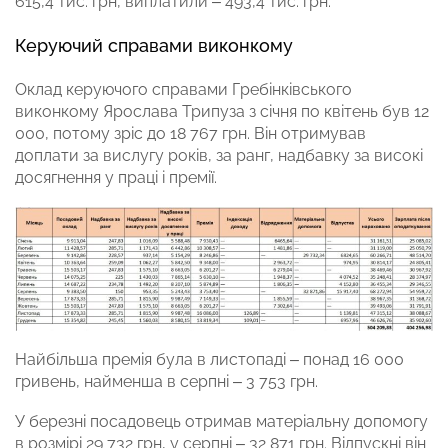
615,4 тис. грн, виплатили – 493,4 тис. грн.
Керуючий справами виконкому
Оклад керуючого справами Гребінківського
виконкому Ярослава Трипуза з січня по квітень був 12
000, потому зріс до 18 767 грн. Він отримував
доплати за вислугу років, за ранг, надбавку за високі
досягнення у праці і премії.
Найбільша премія була в листопаді – понад 16 000
гривень, найменша в серпні – 3 753 грн.
У березні посадовець отримав матеріальну допомогу
в розмірі 29 732 грн, у серпні – 32 871 грн. Відпускні він