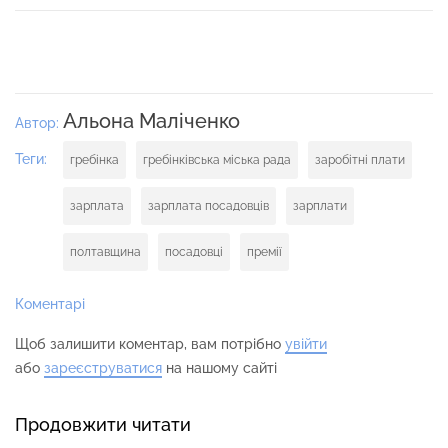
Альона Маліченко
Автор:
Теги:
гребінка
гребінківська міська рада
заробітні плати
зарплата
зарплата посадовців
зарплати
полтавщина
посадовці
премії
Коментарі
Щоб залишити коментар, вам потрібно
увійти
або
зареєструватися
на нашому сайті
Продовжити читати