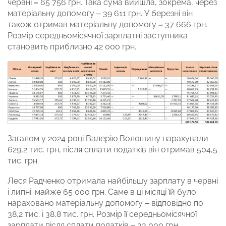
червні
–
65 756 грн. Така сума вийшла, зокрема, через
матеріальну допомогу – 39 611 грн. У березні він
також отримав матеріальну допомогу
–
37 666 грн.
Розмір середньомісячної зарплатні заступника
становить приблизно 42 000 грн.
Загалом у 2024 році Валерію Волошину нарахували
629,2 тис. грн, після сплати податків він отримав 504,5
тис. грн.
Леся Радченко отримала найбільшу зарплату в червні
і липні: майже 65 000 грн. Саме в ці місяці їй було
нараховано матеріальну допомогу – відповідно по
38,2 тис. і 38,8 тис. грн. Розмір її середньомісячної
зарплати після сплати податків – 33 000 грн.