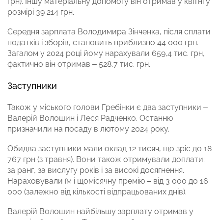
грн). Іншу матеріальну допомогу він отримав у квітні у
розмірі 39 214 грн.
Середня зарплата Володимира Зінченка, після сплати
податків і зборів, становить приблизно 44 000 грн.
Загалом у 2024 році йому нарахували 659,4 тис. грн,
фактично він отримав – 528,7 тис. грн.
Заступники
Також у міського голови Гребінки є два заступники –
Валерій Волошин і Леся Радченко. Останню
призначили на посаду в лютому 2024 року.
Обидва заступники мали оклад 12 тисяч, що зріс до 18
767 грн (з травня). Вони також отримували доплати:
за ранг, за вислугу років і за високі досягнення.
Нараховували їм і щомісячну премію
–
від 3 000 до 16
000 (залежно від кількості відпрацьованих днів).
Валерій Волошин найбільшу зарплату отримав у