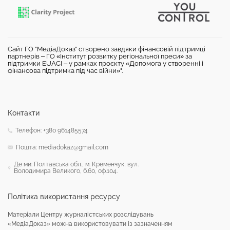
Сайт ГО "МедіаДоказ" створено завдяки фінансовій підтримці
партнерів – ГО «Інститут розвитку регіональної преси» за
підтримки EUACI – у рамках проєкту «Допомога у створенні і
фінансова підтримка під час війни»".
Контакти
Телефон: +380 961485574
Пошта: mediadokaz@gmail.com
Де ми: Полтавська обл., м. Кременчук, вул.
Володимира Великого, б.60, оф.104.
Політика використання ресурсу
Матеріали Центру журналістських розслідувань
«МедіаДоказ» можна використовувати із зазначенням