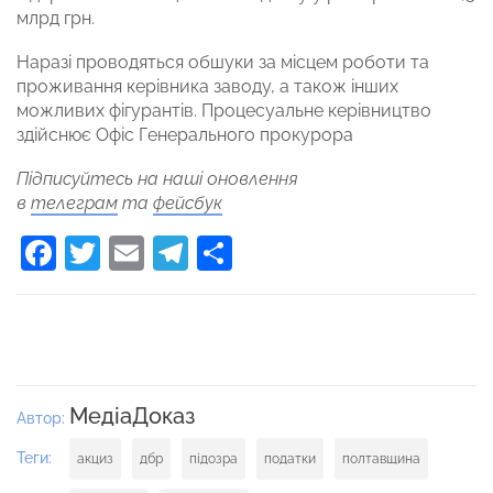
млрд грн.
Наразі проводяться обшуки за місцем роботи та
проживання керівника заводу, а також інших
можливих фігурантів. Процесуальне керівництво
здійснює Офіс Генерального прокурора
Підписуйтесь на наші оновлення
в
телеграм
та
фейсбук
Facebook
Twitter
Email
Telegram
Поділитися
МедіаДоказ
Автор:
Теги:
акциз
дбр
підозра
податки
полтавщина