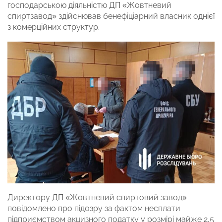
господарською діяльністю ДП «Жовтневий
спиртзавод» здійснював бенефіціарний власник однієї
з комерційних структур.
Директору ДП «Жовтневий спиртовий завод»
повідомлено про підозру за фактом несплати
підприємством акцизного податку у розмірі майже 2,5