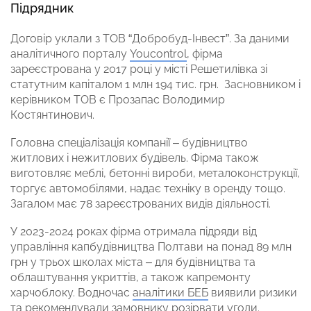
Підрядник
Договір уклали з ТОВ “Добробуд-Інвест”. За даними
аналітичного порталу
Youcontrol
, фірма
зареєстрована у 2017 році у місті Решетилівка зі
статутним капіталом 1 млн 194 тис. грн. Засновником і
керівником ТОВ є Прозапас Володимир
Костянтинович.
Головна спеціалізація компанії – будівництво
житлових і нежитлових будівель. Фірма також
виготовляє меблі, бетонні вироби, металоконструкції,
торгує автомобілями, надає техніку в оренду тощо.
Загалом має 78 зареєстрованих видів діяльності.
У 2023-2024 роках фірма отримала підряди від
управління капбудівництва Полтави на понад 89 млн
грн у трьох школах міста – для будівництва та
облаштування укриттів, а також капремонту
харчоблоку. Водночас
аналітики БЕБ
виявили ризики
та рекомендували замовнику розірвати угоди.