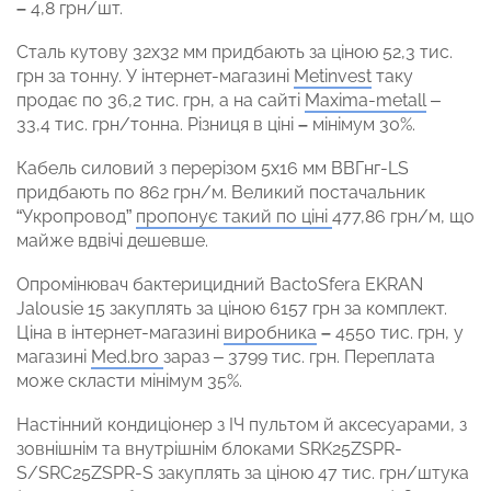
–
4,8 грн/шт.
Сталь кутову 32х32 мм придбають за ціною 52,3 тис.
грн за тонну. У інтернет-магазині
Мetinvest
таку
продає по 36,2 тис. грн, а на сайті
Мaxima-metall
–
33,4 тис. грн/тонна. Різниця в ціні
–
мінімум 30%.
Кабель силовий з перерізом 5х16 мм ВВГнг-LS
придбають по 862 грн/м. Великий постачальник
“Укропровод”
пропонує такий по ціні
477,86 грн/м, що
майже вдвічі дешевше.
Опромінювач бактерицидний BactoSfera EKRAN
Jalousie 15 закуплять за ціною 6157 грн за комплект.
Ціна в інтернет-магазині
виробника
–
4550 тис. грн, у
магазині
Мed.bro
зараз – 3799 тис. грн. Переплата
може скласти мінімум 35%.
Настінний кондиціонер з ІЧ пультом й аксесуарами, з
зовнішнім та внутрішнім блоками SRK25ZSPR-
S/SRC25ZSPR-S закуплять за ціною 47 тис. грн/штука