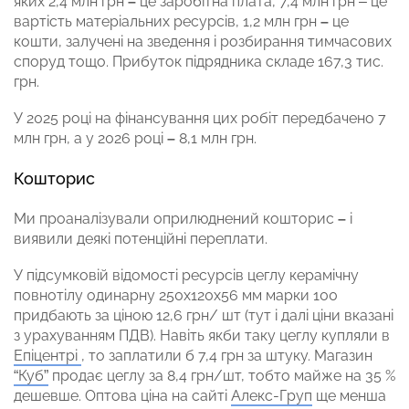
яких 2,4 млн грн
–
це заробітна плата, 7,4 млн грн – це
вартість матеріальних ресурсів, 1,2 млн грн
–
це
кошти, залучені на зведення і розбирання тимчасових
споруд тощо. Прибуток підрядника складе 167,3 тис.
грн.
У 2025 році на фінансування цих робіт передбачено 7
млн грн, а у 2026 році
–
8,1 млн грн.
Кошторис
Ми проаналізували оприлюднений кошторис
–
і
виявили деякі потенційні переплати.
У підсумковій відомості ресурсів цеглу керамічну
повнотілу одинарну 250х120х56 мм марки 100
придбають за ціною 12,6 грн/ шт (тут і далі ціни вказані
з урахуванням ПДВ). Навіть якби таку цеглу купляли в
Епіцентрі
, то заплатили б 7,4 грн за штуку. Магазин
“Куб”
продає цеглу за 8,4 грн/шт, тобто майже на 35 %
дешевше. Оптова ціна на сайті
Алекс-Груп
ще менша