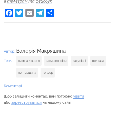
в
телеграм
та
фейсбук
Facebook
Twitter
Email
Telegram
Поділитися
Валерія Макряшина
Автор:
Теги:
дитяча лікарня
завищені ціни
закупівлі
полтава
полтавщина
тендер
Коментарі
Щоб залишити коментар, вам потрібно
увійти
або
зареєструватися
на нашому сайті