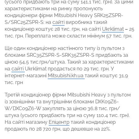
(усього придбають три на суму 141,1 тис. грн). За цими
характеристиками на ринку пропонують
кондиціонери фірми Mitsubishi Heavy SRK25ZSPR-
S/SRC25ZSPR-S: на
сайті
виробника такий
кондиціонер коштує 28 тис. грн, на сайті
Ukrklimat
–
25
тис. грн. Переплата може скласти мінімум 57 тис. грн.
Ще один кондиціонер настінного типу із пультом з
блоками SRC35ZSPR-S-SRK35ZSPR-S придбають за
ціною 54,5 тис.грн/штука. Такий за характеристиками
на
сайті
Ukrklimat продається по 29 тис. грн. У
інтернет-магазині
Мitsubishi.kh.ua
такий коштує 31,9
тис. грн
Третій кондиціонер фірми Mitsubishi Heavy з пультом
із зовнішніми та внутрішніми блоками DXK09Z6-
W/DXC09Z6-W закуплять за ціною 36,8 тис. грн/
штука (усього придбають три на суму 110,4 тис. грн).
На сайті магазину
Епіцентр
такий кондиціонер
продають по 28 720 грн, що дешевше на 22%.