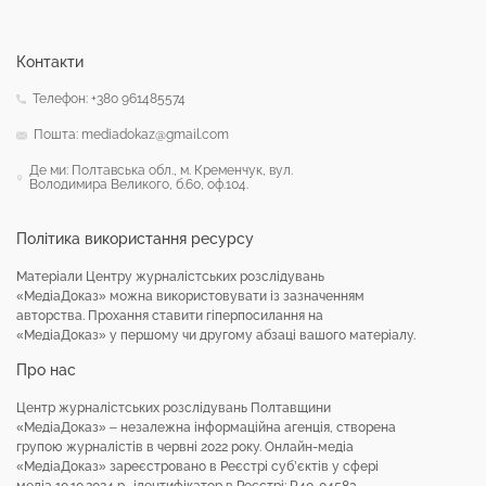
Контакти
Телефон: +380 961485574
Пошта: mediadokaz@gmail.com
Де ми: Полтавська обл., м. Кременчук, вул.
Володимира Великого, б.60, оф.104.
Політика використання ресурсу
Матеріали Центру журналістських розслідувань
«МедіаДоказ» можна використовувати із зазначенням
авторства. Прохання ставити гіперпосилання на
«МедіаДоказ» у першому чи другому абзаці вашого матеріалу.
Про нас
Центр журналістських розслідувань Полтавщини
«МедіаДоказ» – незалежна інформаційна агенція, створена
групою журналістів в червні 2022 року. Онлайн-медіа
«МедіаДоказ» зареєстровано в Реєстрі суб’єктів у сфері