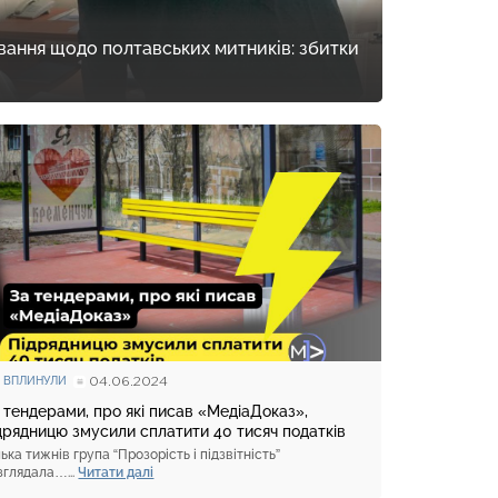
ання щодо полтавських митників: збитки
04.06.2024
 ВПЛИНУЛИ
 тендерами, про які писав «МедіаДоказ»,
дрядницю змусили сплатити 40 тисяч податків
лька тижнів група “Прозорість і підзвітність”
зглядала…...
Читати далі