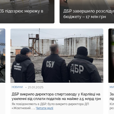
ЕБ підозрює мережу в
ДБР завершило розслідув
бюджету – 17 млн грн
21.01.2025
НОВИНИ
МИ
ДБР викрило директора спиртзаводу у Карлівці на
За
ухиленні від сплати податків на майже 2,5 млрд грн
пі
Як повідомляють в ДБР, було викрито директора ДП
Кі
«Жовтневий…...
Читати далі
ро