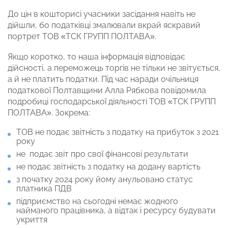
До цін в кошторисі учасники засідання навіть не
дійшли, бо податківці змалювали вкрай яскравий
портрет ТОВ «ТСК ГРУПП ПОЛТАВА».
Якщо коротко, то наша інформація відповідає
дійсності, а переможець торгів не тільки не звітується,
а й не платить податки. Під час наради очільниця
податкової Полтавщини Алла Рябкова повідомила
подробиці господарської діяльності ТОВ «ТСК ГРУПП
ПОЛТАВА». Зокрема:
ТОВ не подає звітність з податку на прибуток з 2021
року
не подає звіт про свої фінансові результати
не подає звітність з податку на додану вартість
з початку 2024 року йому анульовано статус
платника ПДВ
підприємство на сьогодні немає жодного
найманого працівника, а відтак і ресурсу будувати
укриття