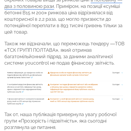
два з половиною рази
. Приміром, на позиції «суміші
бетонні В15 м 200» ринкова ціна відрізнялася від
кошторисної в 2,2 раза, що могло призвести до
потенційної переплати в 893 тисячі гривень тільки за
цей товар.
Також ми відзначали, що переможець тендеру —ТОВ
«ТСК ГРУПП ПОЛТАВА», який отримав
багатомільйонний підряд, за даними аналітичної
системи youcontrol не подав фінансову звітність.
Так от, наша публікація привернула увагу робочої
групи «Прозорість і підзвітність», яка сьогодні
розглянула це питання.