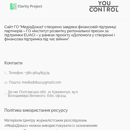
Сайт ГО "МедіаДоказ" створено завдяки фінансовій підтримці
партнерів – ГО «Інститут розвитку регіональної преси» за
підтримки EUACI – у рамках проєкту «Допомога у створенні і
фінансова підтримка під час війни»".
Контакти
Телефон: +380 961485574
Пошта: mediadokaz@gmail.com
Де ми: Полтавська обл., м. Кременчук, вул.
Володимира Великого, б.60, оф.104.
Політика використання ресурсу
Матеріали Центру журналістських розслідувань
«МедіаДоказ» можна використовувати із зазначенням