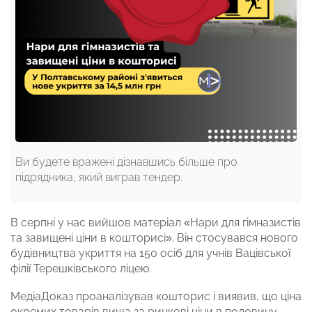
Ви будете вражені дізнавшись більше про
підрядника, який виграв тендер.
В серпні у нас вийшов матеріал «Нари для гімназистів
та завищені ціни в кошторисі». Він стосувався нового
будівництва укриття на 150 осіб для учнів Вацівської
філії Терешківського ліцею.
МедіаДоказ проаналізував кошторис і виявив, що ціна
окремих товарів вища за ринкові ціни
в половину —