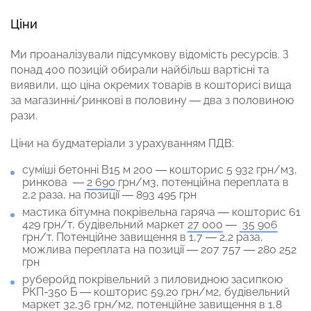
Ціни
Ми проаналізували підсумкову відомість ресурсів. З
понад 400 позицій обирали найбільш вартісні та
виявили, що ціна окремих товарів в кошторисі вища
за магазинні/ринкові в половину — два з половиною
рази.
Ціни на будматеріали з урахуванням ПДВ:
суміші бетонні В15 м 200 — кошторис 5 932 грн/м3,
ринкова —
2 690
грн/м3, потенційна переплата в
2,2 раза, на позиції — 893 495 грн
мастика бітумна покрівельна гаряча — кошторис 61
429 грн/т, будівельний маркет
27 000
—
35 906
грн/т. Потенційне завищення в 1,7 — 2,2 раза,
можлива переплата на позиції — 207 757 — 280 252
грн
руберойд покрівельний з пиловидною засипкою
РКП-350 Б — кошторис 59,20 грн/м2, будівельний
маркет
32,36 грн/м2
, потенційне завищення в 1,8