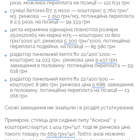
раза, можлива переплата на позиції — 122 631 грн
суміші бетонні В7, 5 м100 — кошторис 5 760 грн/
м3, ринкова —
2 250
грн/м3, потенційна переплата
в 2,5 раза, на позиції — 99 333 грн
цегла керамічна одинарна повнотіла розміри
250х120х65 мм марка м75 — кошторис 10 800
грн/1000 шт, ринкова
5 300
грн/1000, потенційна
переплата подвійна, на позиції — 85 580 грн
радіатор панельний kermi ftv 22/400*1200 —
кошторис 14 023 грн, ринкова ціна
9 437 грн
,
завищення в половину, потенційна переплата — 59
618 грн
радіатор панельний kermi ftv 22/400*500 —
кошторис 8 980 грн, ринкова ціна
5 688
, завищення
в половину, потенційна переплата на позиції — 13
168 грн
Схожі завищення ми знайшли і в розділі устаткування.
Приміром, стілець для сидіння типу “Аскона” у
кошторисі вартує 1 404 грн/шт, тоді як ринкова ціна
такого товару по
669 грн/шт
. Тобто знов можемо