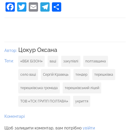
Facebook
Twitter
Email
Telegram
Поділитися
Цокур Оксана
Автор:
Теги:
«ВБК БІЗОН»
ваці
закупівлі
полтавщина
село ваці
Сергій Кравець
тендер
терешківка
терешківська громада
терешківський ліцей
ТОВ «ТСК ГРУПП ПОЛТАВА»
укриття
Коментарі
Щоб залишити коментар, вам потрібно
увійти