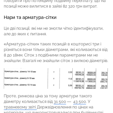
говорити про потенційну подвійну переплату, що на
позиції може вилитися в зайві 82 320 грн витрат.
Нари та арматура-сітки
Це дві позиції, які ми не змогли чітко ідентифікувати,
але до яких є питання.
«Арматура-сітки» таких позицій в кошторисі три і
різняться вони тільки діаметрами, які коливаються від
8 до 18мм. Сіток з подібними параметрами ми не
знайшли. Взагалі не знайшли сіток з вилкою діаметрів.
Проте, ринкова ціна за тону арматури такого
діаметру коливається від
31 500
—
43 500
. У
травневому звіті
Держвідновлення по цінах на
матеріали, що використовувалися при будівництві