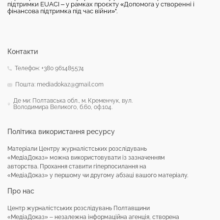
підтримки EUACI – у рамках проєкту «Допомога у створенні і
фінансова підтримка під час війни»".
Контакти
Телефон: +380 961485574
Пошта: mediadokaz@gmail.com
Де ми: Полтавська обл., м. Кременчук, вул.
Володимира Великого, б.60, оф.104.
Політика використання ресурсу
Матеріали Центру журналістських розслідувань
«МедіаДоказ» можна використовувати із зазначенням
авторства. Прохання ставити гіперпосилання на
«МедіаДоказ» у першому чи другому абзаці вашого матеріалу.
Про нас
Центр журналістських розслідувань Полтавщини
«МедіаДоказ» – незалежна інформаційна агенція, створена