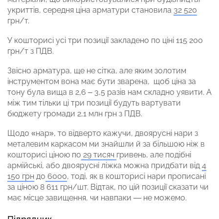
укриттів, середня ціна арматури становила
32 520
грн/т.
У кошторисі усі три позиції закладено по ціні 115 200
грн/т з ПДВ.
Звісно арматура, ще не сітка, але яким золотим
інструментом вона має бути зварена, щоб ціна за
тону була вища в 2,6 – 3,5 разів нам складно уявити. А
між тим тільки ці три позиції будуть вартувати
бюджету громади 2,1 млн грн з ПДВ.
Щодо «нар», то відверто кажучи, двоярусні нари з
металевим каркасом ми знайшли й за більшою ніж в
кошторисі ціною по
29 тисяч
гривень, але подібні
армійські, або двоярусні ліжка можна придбати від
4
150 грн
до
6000
, тоді, як в кошторисі нари прописані
за ціною 8 611 грн/шт. Відтак, по цій позиції сказати чи
має місце завищення,
чи навпаки — не можемо.