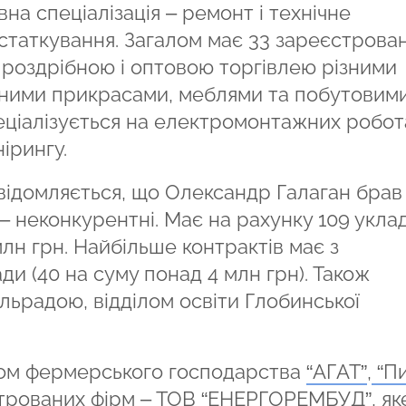
овна спеціалізація – ремонт і технічне
таткування. Загалом має 33 зареєстрован
 роздрібною і оптовою торгівлею різними
ірними прикрасами, меблями та побутовим
еціалізується на електромонтажних робот
ірингу.
ідомляється, що Олександр Галаган брав
ких – неконкурентні. Має на рахунку 109 укл
млн грн. Найбільше контрактів має з
и (40 на суму понад 4 млн грн). Також
льрадою, відділом освіти Глобинської
ком фермерського господарства
“АГАТ”
,
“П
строваних фірм –
ТОВ “ЕНЕРГОРЕМБУД”
, як