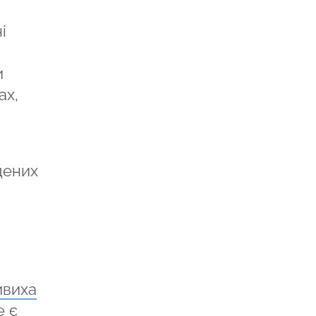
і
и
ах,
адених
ивиха
е є