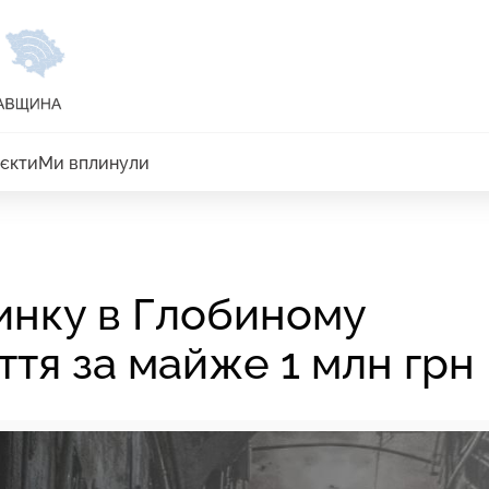
єкти
Ми вплинули
инку в Глобиному
тя за майже 1 млн грн