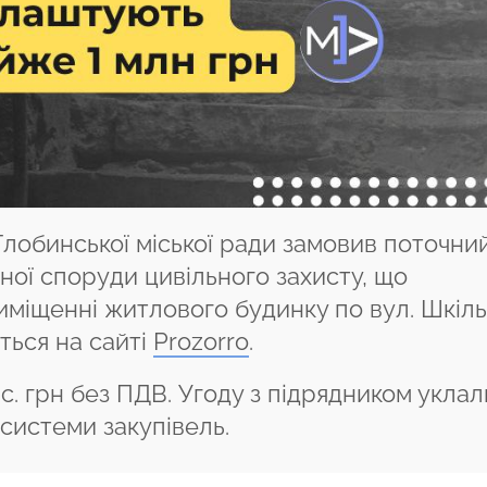
Глобинської міської ради замовив поточни
ої споруди цивільного захисту, що
иміщенні житлового будинку по вул. Шкіл
ться на сайті
Prozorro
.
ис. грн без ПДВ. Угоду з підрядником уклал
системи закупівель.