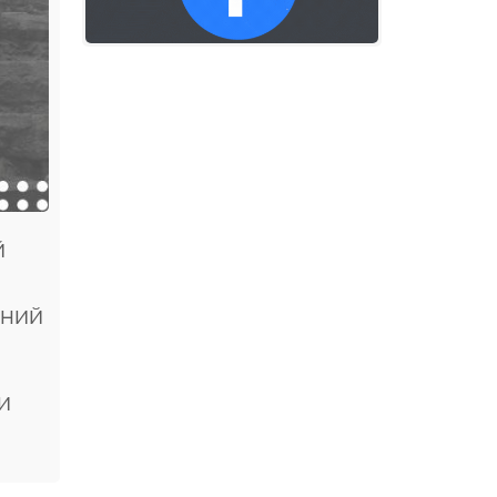
й
ьний
и