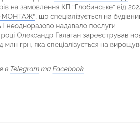
ів на замовлення КП “Глобинське” від 202
 -МОНТАЖ”
, що спеціалізується на будівни
ь і неодноразово надавало послуги
 році Олександр Галаган зареєстрував но
 4 млн грн, яка спеціалізується на вирощув
я в
Telegram
та
Facebook
ся