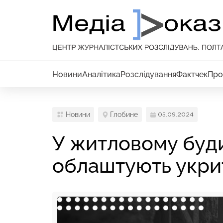
Новини
Аналітика
Розслідування
Фактчек
Про
Новини
Глобине
05.09.2024
У житловому буд
облаштують укрит