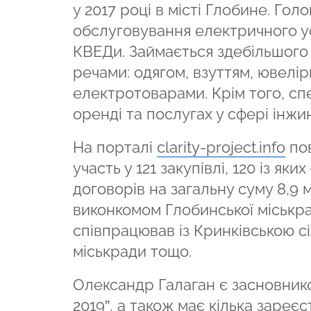
у 2017 році в місті Глобине. Гол
обслуговування електричного ус
КВЕДи. Займається здебільшого
речами: одягом, взуттям, ювел
електротоварами. Крім того, сп
оренді та послугах у сфері інжин
На порталі
clarity-project.info
пов
участь у 121 закупівлі, 120 із я
договорів на загальну суму 8,9 
виконкомом Глобинської міськрад
співпрацював із Кринківською сі
міськради тощо.
Олександр Галаган є засновни
2019”
, а також має кілька зареє