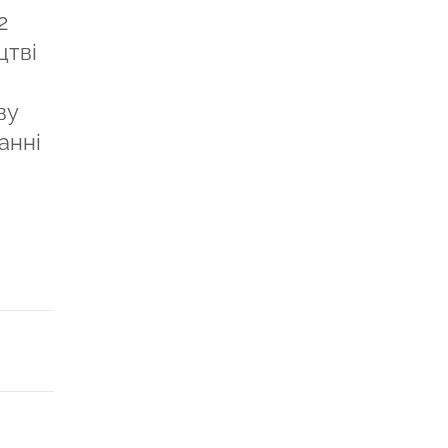
2
цтві
ву
анні