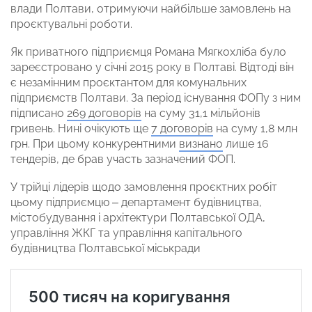
влади Полтави, отримуючи найбільше замовлень на
проєктувальні роботи.
Як приватного підприємця Романа Мягкохліба було
зареєстровано у січні 2015 року в Полтаві. Відтоді він
є незамінним проєктантом для комунальних
підприємств Полтави. За період існування ФОПу з ним
підписано
269 договорів
на суму 31,1 мільйонів
гривень. Нині очікують ще
7 договорів
на суму 1,8 млн
грн. При цьому конкурентними
визнано
лише 16
тендерів, де брав участь зазначений ФОП.
У трійці лідерів щодо замовлення проєктних робіт
цьому підприємцю – департамент будівництва,
містобудування і архітектури Полтавської ОДА,
управління ЖКГ та управління капітального
будівництва Полтавської міськради