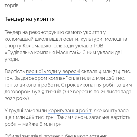
торгів.
Тендер на укриття
Тендер на реконструкцію самого укриття у
коломацькій школі відділ освіти, культури, молоді та
спорту Коломацької сільради уклав з ТОВ
«Будівельна компанія Масштаб». З ним уклали дві
угоди.
Вартість
першої угоди у вересні
склала 4 млн 714 тис.
грн. За договором компанії сплатили 4 млн 426 тис.
грн за виконані роботи. Строк виконання робіт за цим
договором був 9 тижнів (з 12 вересня по 21 листопада
2022 року).
У грудні замовили
коригування робіт
, яке коштувало
ще 1 млн 488 тис. грн. Таким чином, загальна вартість
робіт – майже 6 млн грн.
Обидві закупівлі провели без використання