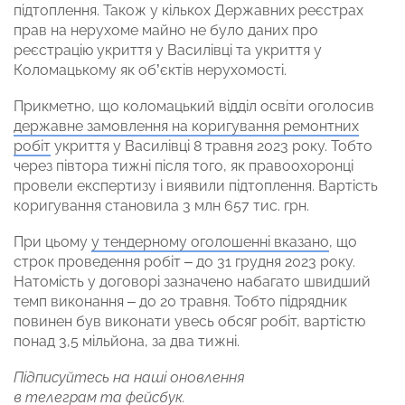
підтоплення. Також у кількох Державних реєстрах
прав на нерухоме майно не було даних про
реєстрацію укриття у Василівці та укриття у
Коломацькому як об’єктів нерухомості.
Прикметно, що коломацький відділ освіти оголосив
державне замовлення на коригування ремонтних
робіт
укриття у Василівці 8 травня 2023 року. Тобто
через півтора тижні після того, як правоохоронці
провели експертизу і виявили підтоплення. Вартість
коригування становила 3 млн 657 тис. грн.
При цьому
у тендерному оголошенні вказано
, що
строк проведення робіт – до 31 грудня 2023 року.
Натомість у договорі зазначено набагато швидший
темп виконання – до 20 травня. Тобто підрядник
повинен був виконати увесь обсяг робіт, вартістю
понад 3,5 мільйона, за два тижні.
Підписуйтесь на наші оновлення
в
телеграм
та
фейсбук
.