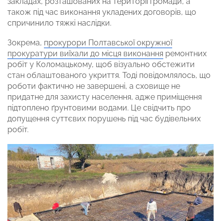
закладах, розташованих на території громади, а
також під час виконання укладених договорів, що
спричинило тяжкі наслідки.
Зокрема,
прокурори Полтавської окружної
прокуратури виїхали до місця виконання
ремонтних
робіт у Коломацькому, щоб візуально обстежити
стан облаштованого укриття. Тоді повідомлялось, що
роботи фактично не завершені, а сховище не
придатне для захисту населення, адже приміщення
підтоплено ґрунтовими водами. Це свідчить про
допущення суттєвих порушень під час будівельних
робіт.