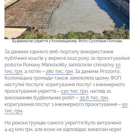
Будівництво укриття у Коломацькому. Фото: Суспільне Полтава
За даними єдиного веб-порталу використання
публічних коштів у вересні 2022 року за проєктувальні
роботи Роману Мягкохлібу заплатили спочатку
10
тис. грн
, а потім –
280 тис. грн
. За даними Prozorro,
Коломацька громади також замовляла цьому ФОП
наступні послуги: коригування послуг з інженерного
проєктування укриття –
130 тис. грн
, нагляд за
виконанням будівельних робіт –
35,6 тис. грн
,
коригування послуг з інженерного проєктування –
50
тис. грн
.
На реконструкцію самого укриття було витрачено
4,43 млн грн, але воно не відповідає вимогам норм