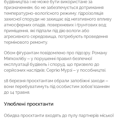
будівництва і не може бути використане за
призначенням, бо не забезпечується дотримання
температурно-вологісного режиму; гідроізоляція
захисної споруди не захищає від негативного впливу
атмосферних опадів, поверхневих і ґрунтових вод;
приміщення, які підпали під дію вологи або
агресивного середовища, потребують проведення
термінового ремонту.
Обом фігурантам повідомлено про підозру. Роману
Мягкохлібу – у порушенні правил безпечної
експлуатації будівель і споруд, що призвело до
серйозних наслідків; Сергію Мурзі – у пособництві.
18 березня проєктантам обрали запобіжні заходи –
вони перебуватимуть під особистим зобов’язанням
до 14 травня.
Улюблені проєктанти
Обидва проєктанти входять до пулу партнерів міської