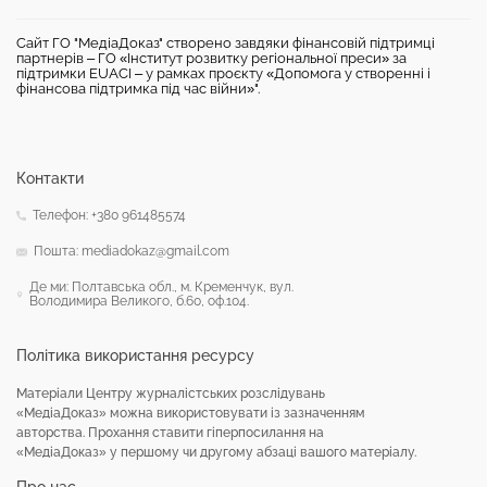
Сайт ГО "МедіаДоказ" створено завдяки фінансовій підтримці
партнерів – ГО «Інститут розвитку регіональної преси» за
підтримки EUACI – у рамках проєкту «Допомога у створенні і
фінансова підтримка під час війни»".
Контакти
Телефон: +380 961485574
Пошта: mediadokaz@gmail.com
Де ми: Полтавська обл., м. Кременчук, вул.
Володимира Великого, б.60, оф.104.
Політика використання ресурсу
Матеріали Центру журналістських розслідувань
«МедіаДоказ» можна використовувати із зазначенням
авторства. Прохання ставити гіперпосилання на
«МедіаДоказ» у першому чи другому абзаці вашого матеріалу.