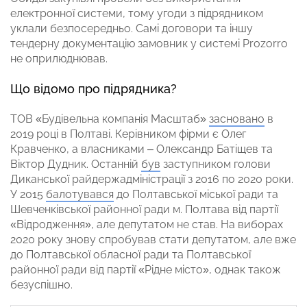
електронної системи, тому угоди з підрядником
уклали безпосередньо. Самі договори та іншу
тендерну документацію замовник у системі Prozorro
не оприлюднював.
Що відомо про підрядника?
ТОВ «Будівельна компанія Масштаб»
засновано
в
2019 році в Полтаві. Керівником фірми є Олег
Кравченко, а власниками – Олександр Батіщев та
Віктор Дудник. Останній
був
заступником голови
Диканської райдержадміністрації з 2016 по 2020 роки.
У 2015
балотувався
до Полтавської міської ради та
Шевченківської районної ради м. Полтава від партії
«Відродження», але депутатом не став. На виборах
2020 року знову спробував стати депутатом, але вже
до Полтавської обласної ради та Полтавської
районної ради від партії «Рідне місто», однак також
безуспішно.