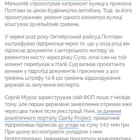
Мягкохліб спроєктував капремонт вулиці в промзоні
Полтави за ціною будівництва автобану. Тоді, за його
проєктуванням, ремонт одного кілометра вулиці
коштував 29 мільйонів гривень.
У червні 2022 року Октябрський райсуд Полтави
оштрафував підприємця через те, що у 2019 році він
підписав документи з авторського нагляду за
ремонтом мосту через річку Сула, хоча сам на той
момент перебував в Італії. Суд визнав проєктанта
винним у підробці документів і призначив 3 400
гривень штрафу та 8 110 гривень відшкодування
державі за залучення експерта.
Сергій Мурза зареєстрував свій ФОП лише 7 місяців
тому, але перше державне замволення отримав вже
через два тижні після реєстрації. Нині,
за даними
аналітичного порталу Clarity Project
, приватний
підприємець підписав
42 угоди
на суму 7,67 млн грн.
При цьому всі контракти укладали з ним
безпосередньо, оминаючи процедуру конкурентних