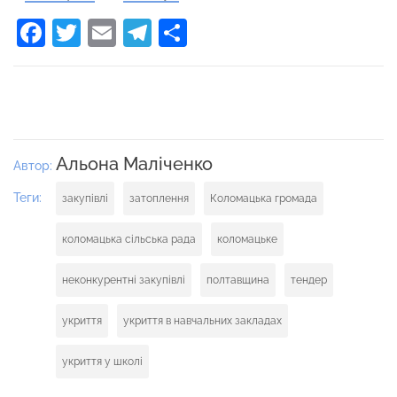
Facebook
Twitter
Email
Telegram
Поділитися
Альона Маліченко
Автор:
Теги:
закупівлі
затоплення
Коломацька громада
коломацька сільська рада
коломацьке
неконкурентні закупівлі
полтавщина
тендер
укриття
укриття в навчальних закладах
укриття у школі