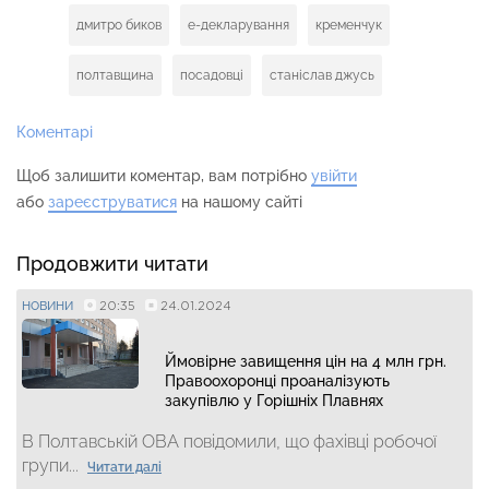
дмитро биков
е-декларування
кременчук
полтавщина
посадовці
станіслав джусь
Коментарі
Щоб залишити коментар, вам потрібно
увійти
або
зареєструватися
на нашому сайті
Продовжити читати
20:35
24.01.2024
НОВИНИ
Ймовірне завищення цін на 4 млн грн.
Правоохоронці проаналізують
закупівлю у Горішніх Плавнях
В Полтавській ОВА повідомили, що фахівці робочої
групи...
Читати далі