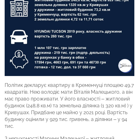
Політик декларує квартиру в Кременчуці площею 49,7
квадратів. Нею володіє мати Віталія Малецького, а він
має право проживати. У його власності – житловий
будинок (248,8 кв.м) та земельна ділянка (1 320 кв.м) ) у
Кривушах. Придбане це майно у 2021 році. Вартість
будинку оцінили у 929 тис. гривень, а ділянки – у 94
тис.
З нерухомості Марини Малецької – житловий