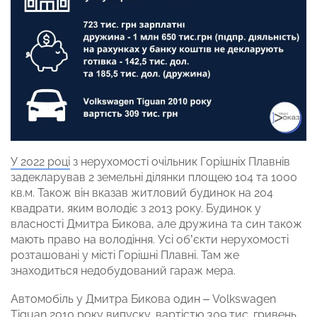
У 2022 році
з нерухомості очільник Горішніх Плавнів
задекларував 2 земельні ділянки площею 104 та 1000
кв.м. Також він вказав житловий будинок на 204
квадрати, яким володіє з 2013 року. Будинок у
власності Дмитра Бикова, але дружина та син також
мають право на володіння. Усі об’єкти нерухомості
розташовані у місті Горішні Плавні. Там же
знаходиться недобудований гараж мера.
Автомобіль у Дмитра Бикова один – Volkswagen
Tiguan 2010 року випуску, вартістю 309 тис. гривень.