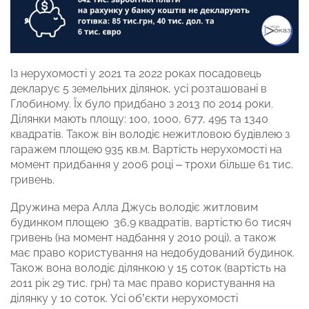
Із нерухомості у 2021 та 2022 роках посадовець
декларує 5 земельних ділянок, усі розташовані в
Глобиному. Їх було придбано з 2013 по 2014 роки.
Ділянки мають площу: 100, 1000, 677, 495 та 1340
квадратів. Також він володіє нежитловою будівлею з
гаражем площею 935 кв.м. Вартість нерухомості на
момент придбання у 2006 році – трохи більше 61 тис.
гривень.
Дружина мера Алла Джусь володіє житловим
будинком площею 36,9 квадратів, вартістю 60 тисяч
гривень (на момент надбання у 2010 році), а також
має право користування на недобудований будинок.
Також вона володіє ділянкою у 15 соток (вартість на
2011 рік 29 тис. грн) та має право користування на
ділянку у 10 соток. Усі об’єкти нерухомості