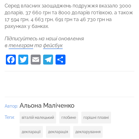
Серед власних заощаджень подружжя вказало 3000
доларів, 37 660 грн та 8000 доларів готівкою, а також
17 594 грн, 4 663 грн, 691 грн та 46 730 грн на
рахунках у банках.
Підписуйтесь на наші оновлення
в
телеграм
та
фейсбук
Facebook
Twitter
Email
Telegram
Поділитися
Альона Маліченко
Автор:
Теги:
віталій малецький
глобине
горішні плавні
декларації
декларація
декларування