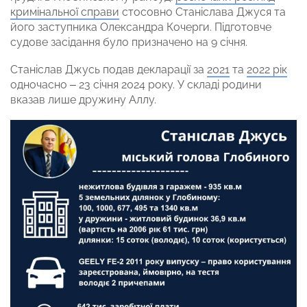
кримінальної справи
стосовно Станіслава Джуся та
його заступника Олександра Кочерги. Підготовче
судове засідання було призначено на 9 січня.
Станіслав Джусь подав декларації за
2021
та
2022 рік
одночасно – 23 січня 2024 року. У складі родини
вказав лише дружину Аллу.