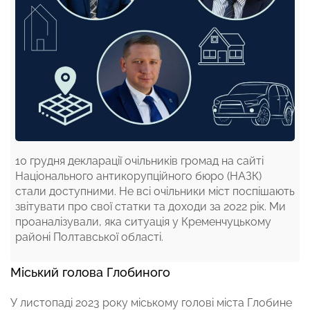
10 грудня декларації очільників громад на сайті
Національного антикорупційного бюро (НАЗК)
стали доступними. Не всі очільники міст поспішають
звітувати про свої статки та доходи за 2022 рік. Ми
проаналізували, яка ситуація у Кременчуцькому
районі Полтавської області.
Міський голова Глобиного
У листопаді 2023 року міському голові міста Глобине