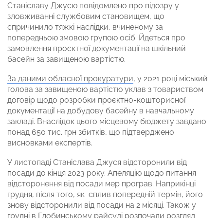
Станіславу Джусю повідомлено про підозру у
зловживанні службовим становищем, що
спричинило тяжкі наслідки, вчиненому за
попередньою змовою групою осіб. Йдеться про
замовлення проєктної документації на шкільний
басейн за завищеною вартістю.
За даними обласної прокуратури
, у 2021 році міський
голова за завищеною вартістю уклав з товариством
договір щодо розробки проєктно-кошторисної
документації на добудову басейну в навчальному
закладі. Внаслідок цього місцевому бюджету завдано
понад 650 тис. грн збитків, що підтверджено
висновками експертів.
У листопаді Станіслава Джуся відсторонили від
посади до кінця 2023 року. Апеляцію щодо питання
відсторонення від посади мер програв. Наприкінці
грудня, після того, як сплив попередній термін, його
знову відсторонили від посади на 2 місяці. Також у
грудні в Глобинському райсуді
розпочали розгляд