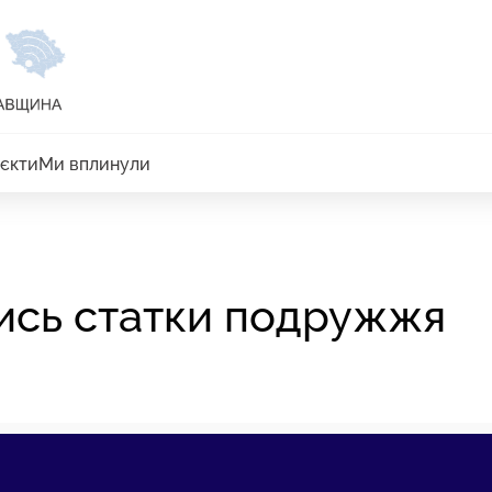
єкти
Ми вплинули
ились статки подружжя