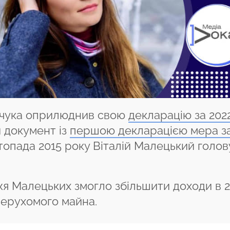
енчука оприлюднив свою
декларацію за 202
й документ із
першою декларацією мера з
стопада 2015 року Віталій Малецький голов
я Малецьких змогло збільшити доходи в 2
нерухомого майна.