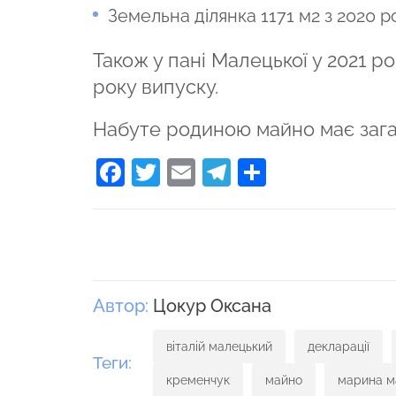
Земельна ділянка 1171 м2 з 2020 р
Також у пані Малецької у 2021 
року випуску.
Набуте родиною майно має загал
Facebook
Twitter
Email
Telegram
Поділити
Автор:
Цокур Оксана
віталій малецький
декларації
Теги:
кременчук
майно
марина м