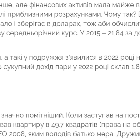
ше, але фінансових активів мала майже вд
волі приблизними розрахунками. Чому так? 
ало і зберігає в доларах, тож аби обчисли
у середньорічний курс. У 2015 – 21,84 за д
 а такі у подружжя з’явилися в 2022 році 
о сукупний дохід пари у 2022 році склав 1,8
 значно помітніший. Коли заступав на пос
ав квартиру в 49.7 квадратів (права на об
VEO 2008, яким володів батько мера. Дружи