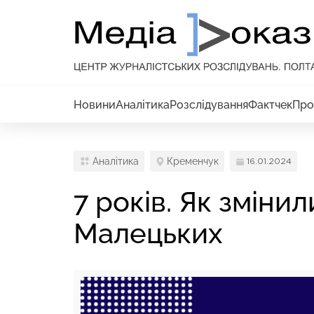
Новини
Аналітика
Розслідування
Фактчек
Про
Аналітика
Кременчук
16.01.2024
7 років. Як змін
Малецьких