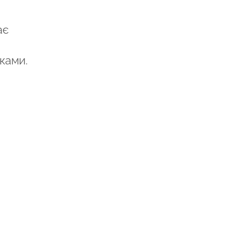
ає
ками.