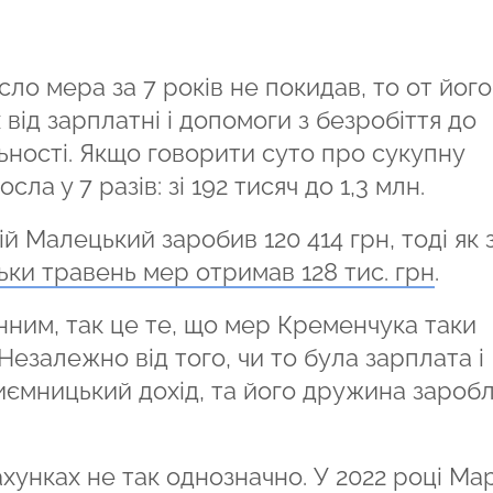
ло мера за 7 років не покидав, то от його
д зарплатні і допомоги з безробіття до
льності. Якщо говорити суто про сукупну
сла у 7 разів: зі 192 тисяч до 1,3 млн.
лій Малецький заробив 120 414 грн, тоді як 
льки травень мер отримав
128 тис. грн
.
нним, так це те, що мер Кременчука таки
Незалежно від того, чи то була зарплата і
риємницький дохід, та його дружина зароб
ахунках не так однозначно. У 2022 році Ма