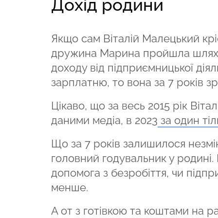
Дохід родини
Якщо сам Віталій Малецький кріс
дружина Марина пройшла шлях ві
доходу від підприємницької дія
зарплатню, то вона за 7 років зро
Цікаво, що за весь 2015 рік Віта
даними медіа, в 2023
за один ті
Що за 7 років залишилося незмі
головний годувальник у родині. 
допомога з безробіття, чи підп
менше.
А от з готівкою та коштами на р