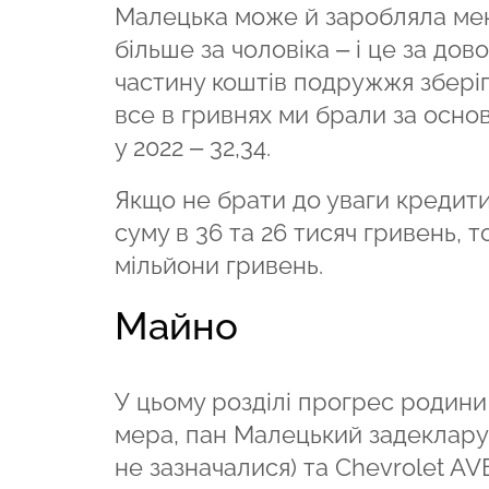
Малецька може й заробляла мен
більше за чоловіка – і це за до
частину коштів подружжя зберіг
все в гривнях ми брали за основ
у 2022 – 32,34.
Якщо не брати до уваги кредити,
суму в 36 та 26 тисяч гривень, т
мільйони гривень.
Майно
У цьому розділі прогрес родини
мера, пан Малецький задекларув
не зазначалися) та Chevrolet A