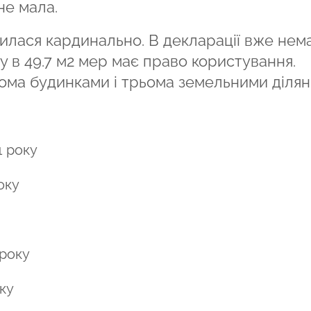
не мала.
нилася кардинально. В декларації вже нем
ру в 49.7 м2 мер має право користування.
ома будинками і трьома земельними ділян
1 року
оку
 року
ку