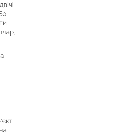
вічі
Бо
ти
олар,
на
т
’єкт
на