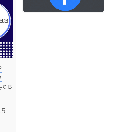
2
а
ує в
,5