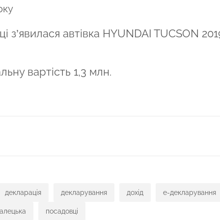
оку
році з’явилася автівка HYUNDAI TUCSON 201
ьну вартість 1,3 млн.
ся
декларація
декларування
дохід
е-декларування
алецька
посадовці