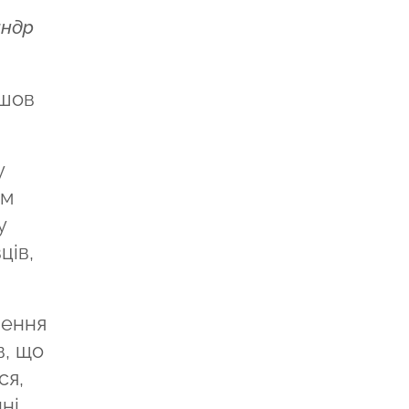
андр
йшов
у
им
у
ців,
шення
в, що
ся,
ні