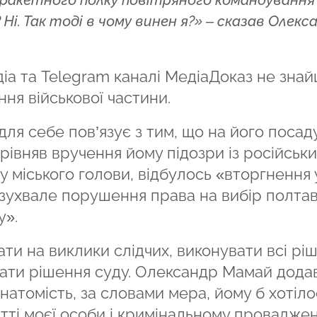
-ракетного полку повітряного командування
 Ні. Так тоді в чому винен я?» – сказав Олекс
іа та Telegram каналі МедіаДоказ не зна
ня військової частини.
ля себе пов’язує з тим, що на його посад
рівняв вручення йому підозри із російськ
у міського голови, відбулось «вторгнення 
 зухвале порушення права на вибір полтав
у».
ти на виклики слідчих, виконувати всі рі
вати рішення суду. Олександр Мамай дода
 натомість, за словами мера, йому б хотіло
житті моєї особи і кримінальному проваджен