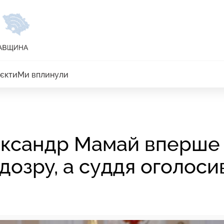
єкти
Ми вплинули
ександр Мамай вперше
дозру, а суддя оголоси