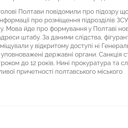
 голові Полтави повідомили про підозру щ
формації про розміщення підрозділів ЗСУ
у. Мова йде про формування у Полтаві нов
адреси штабу. За даними слідства, фігуран
міщували у відкритому доступі ні Генера
і уповноважені державні органи. Санкція с
оком до 12 років. Нині прокуратура та сл
ивої причетності полтавського міського
ся