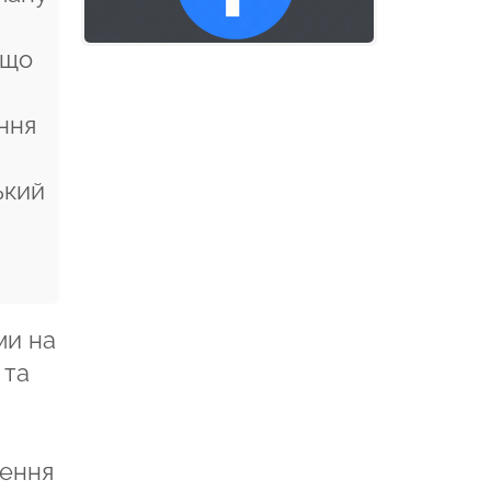
 що
ння
ький
ми на
 та
лення