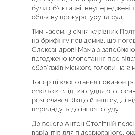
були об’єктивні, неупереджені 
обласну прокуратуру та суд.
Тим часом, 3 січня керівник Пол
на брифінгу повідомив, що пог
Олександрові Мамаю запобіжного
погоджено клопотання про відс
обов’язків міського голови на 
Тепер ці клопотання повинен р
оскільки слідчий суддя оголоси
розпочався. Якщо й інші судді 
передадуть до іншого суду.
До всього Антон Столітній пояс
варіантів для підозрюваного, о