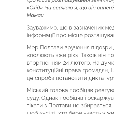
про місце розташування зенітно
«Схід». Чи вважаю я, що він винен?
Мамай.
Зауважимо, що в зазначених мед
інформації про місце розташуван
Мер Полтави вручення підозри д
«полюють вже рік». Також він по
вторгненням 24 лютого. На думк
конституційні права громадян, і
це спроба встановити диктатур
Міський голова пообіцяв реагува
суду. Однак пообіцяв і оскаржу
тікати з Полтави не збирається,
щоб «усі ті, хто бере участь у 