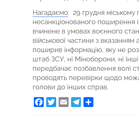
Нагадаємо
: 29 грудня міському
несанкціонованого поширення ін
вчинене в умовах воєнного стан
військової частини з вказанням 
поширив інформацію, яку не роз
штаб ЗСУ, ні Міноборони, ні інш
передбачає позбавлення волі стр
проводять перевірки щодо можл
голови до інших справ.
Facebook
Twitter
Email
Telegram
Поділити