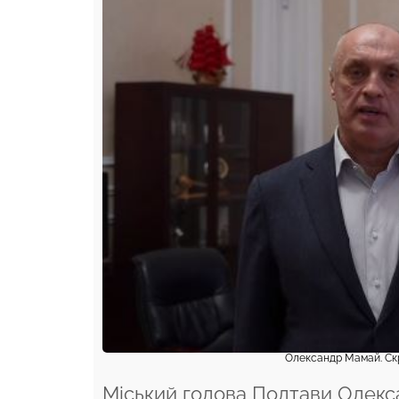
Олександр Мамай. Скр
Міський голова Полтави Олек