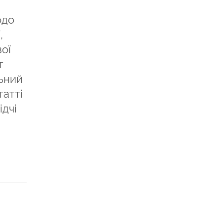
одо
,
ої
т
льний
татті
ідчі