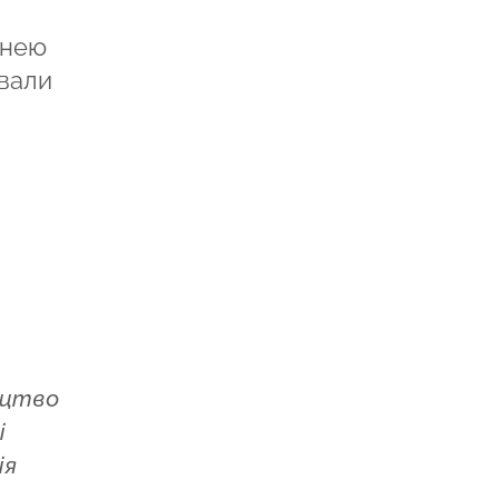
 нею
ували
ництво
і
ія