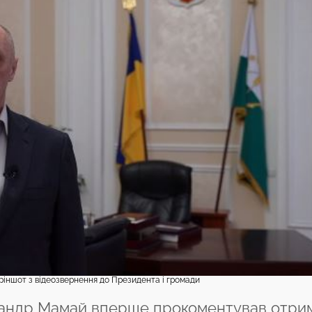
іншот з відеозвернення до Президента і громади
сандр Мамай вперше прокоментував отри