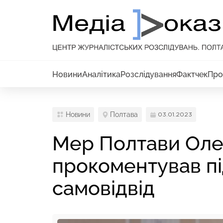
Новини
Аналітика
Розслідування
Фактчек
Про
Новини
Полтава
03.01.2023
Мер Полтави Ол
прокоментував пі
самовідвід