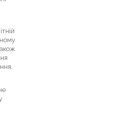
ітній
аному
Також
ння
ння.
не
у