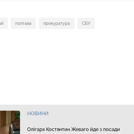
ай
полтава
прокуратура
СБУ
НОВИНИ
Олігарх Костянтин Жеваго йде з посади