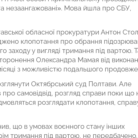
та незаангажовані». Мова йшла про СБУ,
тавської обласної прокуратури Антон Стол
оджено клопотання про обрання підозрюв
 заходу у вигляді тримання під вартою. 
торонення Олександра Мамая від викона
2 місяці з можливістю подальшого продовже
озглянути Октябрський суд Полтави. Але
в про самовідвід, розгляд справи поки що 
відмовляться розглядати клопотання, справ
нив, що в умовах воєнного стану інших
крім тримання під вартою, не передбачено.