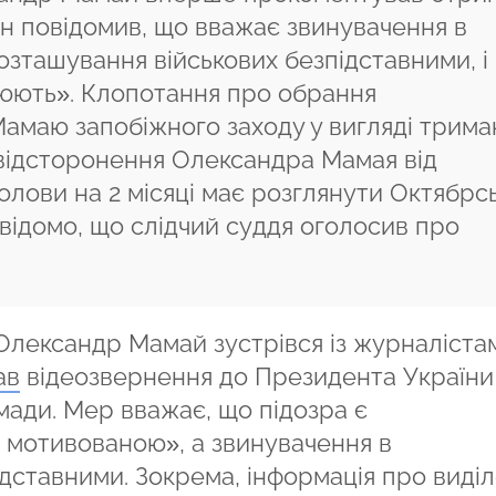
Він повідомив, що вважає звинувачення в
озташування військових безпідставними, і
люють». Клопотання про обрання
амаю запобіжного заходу у вигляді трима
 відсторонення Олександра Мамая від
голови на 2 місяці має розглянути Октябрс
 відомо, що слідчий суддя оголосив про
 Олександр Мамай зустрівся із журналіста
ав
відеозвернення до Президента України
мади. Мер вважає, що підозра є
 мотивованою», а звинувачення в
ідставними. Зокрема, інформація про виді