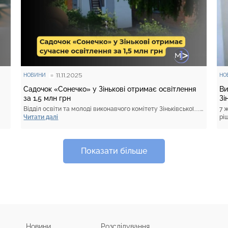
11.11.2025
НОВИНИ
НО
Садочок «Сонечко» у Зінькові отримає освітлення
Ви
за 1,5 млн грн
Зі
Відділ освіти та молоді виконавчого комітету Зіньківської…...
7 
Читати далі
рі
Показати більше
Новини
Розслідування