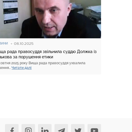
08.10.2025
ВИНИ
ща рада правосуддя звільнила суддю Должка із
нькова за порушення етики
жовтня 2025 року Вища рада правосуддя ухвалила
шення...
Читати далі