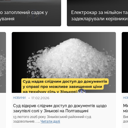
ро затоплений садок у
Електрокар за мільйон та 
дування
задекларували керівники
17.02.2026
НОВИНИ
НО
Суд відкрив слідчим доступ до документів щодо
Мі
закупівлі солі у Зінькові на Полтавщині
мі
13 лютого 2026 року Зіньківський районний суд
Ви
задовольнив…...
Читати далі
до