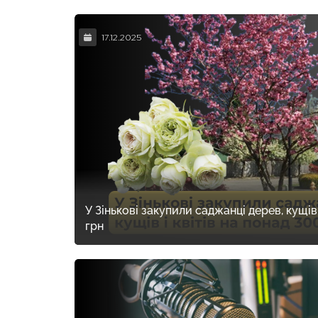
17.12.2025
У Зінькові закупили саджанці дерев, кущів 
грн