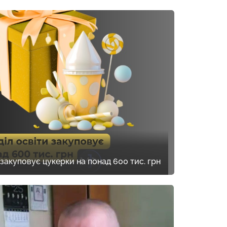
 закуповує цукерки на понад 600 тис. грн