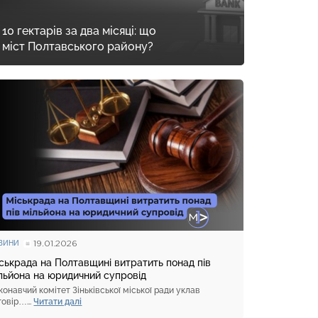
10 гектарів за два місяці: що
 міст Полтавського району?
19.01.2026
ВИНИ
ськрада на Полтавщині витратить понад пів
льйона на юридичний супровід
конавчий комітет Зіньківської міської ради уклав
говір…...
Читати далі