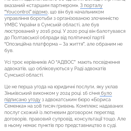
вказаний «старшим партнером».
З порталу
“Youcontrol” відомо
, що він був начальником
управління боротьби з організованою злочинністю
УМВС України в Сумській області, але був
люстрований у 2016 році. У 2020 році він балотувався
до Полтавської облради від політичної партії
“Опозиційна платформа – За життя”, але обраним не
був.
Усі троє керівників АО “АДВОС” мають посвідчення
адвокатів, що обліковуються у Раді адвокатів
Сумської області.
Це не перша угода на юридичні послуги, яку уклав
Зіньківський виконком у 2024 році. 16 січня
було
підписано угоду
з адвокатським бюро «Бориса
Семенка» на 108 тисяч гривень. Комплекс надаваних
послуг схожий із лютневим договором: перегляд
договорів, правовий супровід, консультації тощо. Але
в ньому немає пунктів про представництво в суді.