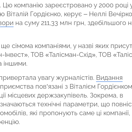
. Цю компанію зареєстровано у 2000 році 
 Віталій Гордієнко, керує – Неллі Вечірко
вори
на суму 211,33 млн грн, здебільшого н
 ще сімома компаніями, у назві яких прису
-Інвест», ТОВ «Талісман-Схід», ТОВ «Талі
а іншими.
привертала увагу журналістів.
Видання
ідприємства пов’язані з Віталієм Гордієнком
ії місцевих держзакупівель. Зокрема, в
азначаються технічні параметри, що повні
омобілів, які пропонують саме ці компанії,
енцію.