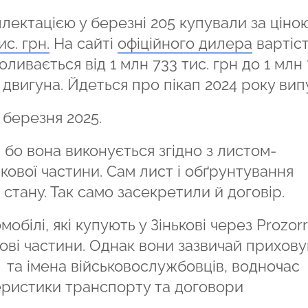
плектацією у березні 205 купували за ціною
ис. грн.
На сайті
офіційного дилера
вартіс
ливається від 1 млн 733 тис. грн до 1 млн
 двигуна. Йдеться про пікап 2024 року вип
 березня 2025.
 бо вона виконується згідно з листом-
кової частини. Сам лист і обґрунтування
 стану. Так само засекретили й договір.
білі, які купують у Зінькові через Prozorr
кові частини. Однак вони зазвичай прихов
та імена військовослужбовців, водночас
ристики транспорту та договори