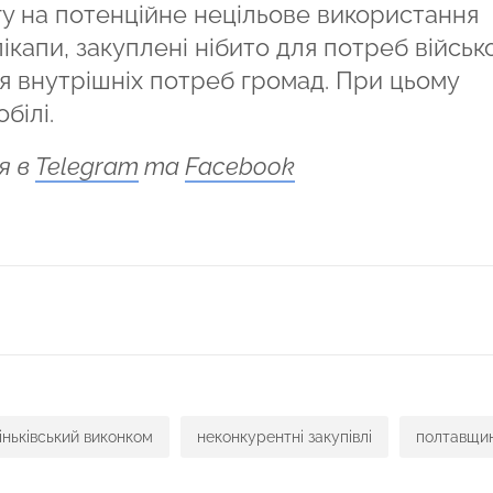
у на потенційне нецільове використання
капи, закуплені нібито для потреб військ
 внутрішніх потреб громад. При цьому
білі.
я в
Telegram
та
Facebook
ся
іньківський виконком
неконкурентні закупівлі
полтавщи