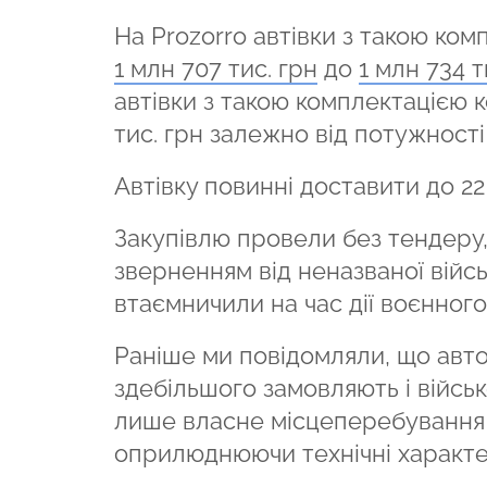
На Prozorro автівки з такою ком
1 млн 707 тис. грн
до
1 млн 734 т
автівки з такою комплектацією ко
тис. грн залежно від потужності
Автівку повинні доставити до 22
Закупівлю провели без тендеру,
зверненням від неназваної війсь
втаємничили на час дії воєнного
Раніше ми повідомляли, що автомо
здебільшого замовляють і війсь
лише власне місцеперебування 
оприлюднюючи технічні характе