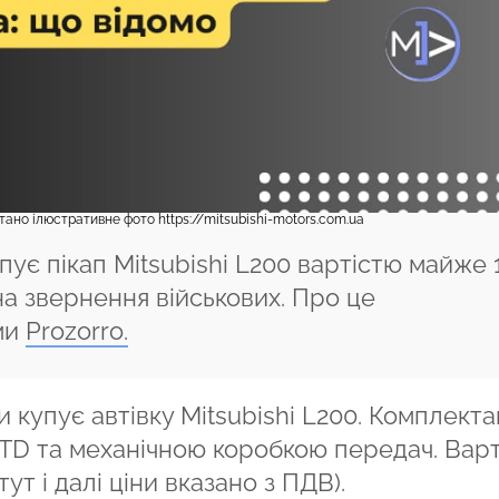
ано ілюстративне фото https://mitsubishi-motors.com.ua
пує пікап Mitsubishi L200 вартістю майже 1
на звернення військових. Про це
ми
Prozorro.
 купує автівку Mitsubishi L200. Комплекта
4 TD та механічною коробкою передач. Варт
тут і далі ціни вказано з ПДВ).