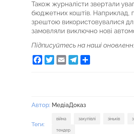
Також журналісти звертали уваг
бюджетних коштів. Наприклад, пі
зрештою використовувалися для
замовляли виключно нові автомо
Підписуйтесь на наші оновленн
Facebook
Twitter
Email
Telegram
Поділити
Автор:
МедіаДоказ
війна
закупівлі
зіньків
з
Теги:
тендер