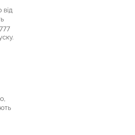
 від
ть
 777
уску.
o,
ують