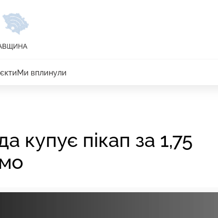
єкти
Ми вплинули
а купує пікап за 1,75
омо