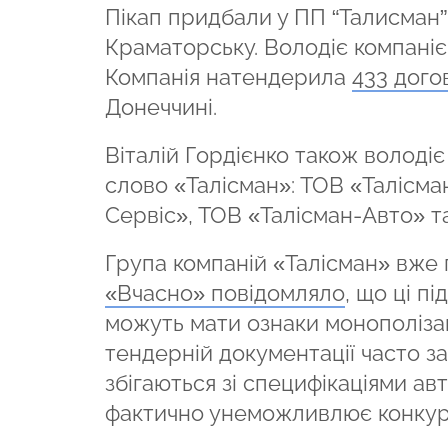
Пікап придбали у ПП “Талисман”
Краматорську. Володіє компанією
Компанія натендерила
433 дого
Донеччині.
Віталій Гордієнко також володіє
слово «Талісман»: ТОВ «Талісман
Сервіс», ТОВ «Талісман-Авто» т
Група компаній «Талісман» вже 
«Вчасно» повідомляло
, що ці п
можуть мати ознаки монополізац
тендерній документації часто з
збігаються зі специфікаціями авт
фактично унеможливлює конкур