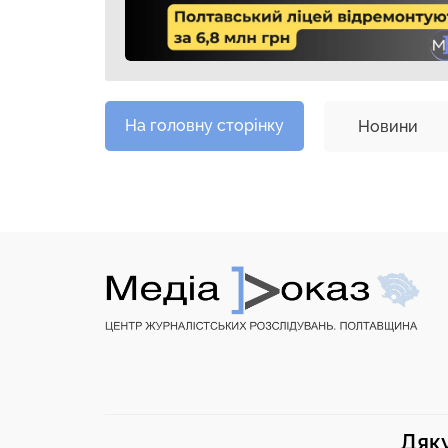
На головну сторінку
Новини
Дяку