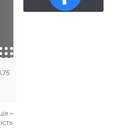
,75
ція –
ість