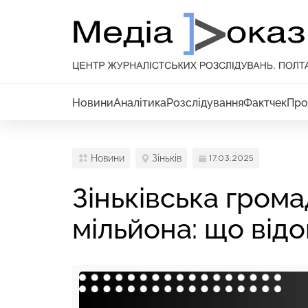
Новини
Аналітика
Розслідування
Фактчек
Про
Новини
Зіньків
17.03.2025
Зіньківська громад
мільйона: що від