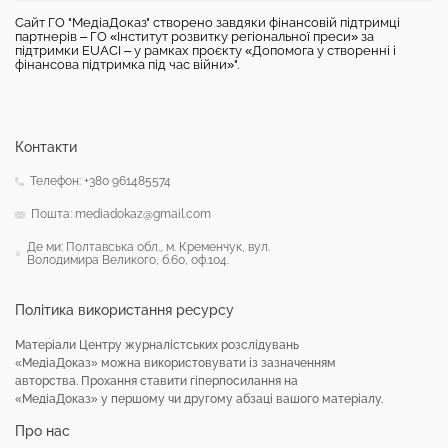
Сайт ГО "МедіаДоказ" створено завдяки фінансовій підтримці
партнерів – ГО «Інститут розвитку регіональної преси» за
підтримки EUACI – у рамках проєкту «Допомога у створенні і
фінансова підтримка під час війни»".
Контакти
Телефон: +380 961485574
Пошта: mediadokaz@gmail.com
Де ми: Полтавська обл., м. Кременчук, вул.
Володимира Великого, б.60, оф.104.
Політика використання ресурсу
Матеріали Центру журналістських розслідувань
«МедіаДоказ» можна використовувати із зазначенням
авторства. Прохання ставити гіперпосилання на
«МедіаДоказ» у першому чи другому абзаці вашого матеріалу.
Про нас