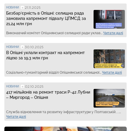
21.11.2025
НОВИНИ
Безбар’єрність в Опішні: селищна рада
замовила капремонт підвалу ЦПМСД за
21,24 млн грн
Виконавчий комітет Опішнянської селищної ради уклав...
Читати далі
30.10.2025
НОВИНИ
В Опішні уклали контракт на капремонт
ліцею за 19,3 млн грн
Соціально-гуманітарний відділ Опішнянської селищної...
Читати далі
02.10.2025
НОВИНИ
417 мільйонів на ремонт траси Р-42 Лубни
– Миргород – Опішня
Служба відновлення та розвитку інфраструктури у Полтавській…...
Читати далі