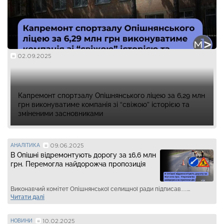
02.09.2025
Капремонт спортзалу Опішнянського ліцею за 6,29 млн
грн виконуватиме компанія зі “свіжою” історією та
зміненими засновниками
09.06.2025
АНАЛІТИКА
В Опішні відремонтують дорогу за 16,6 млн
грн. Перемогла найдорожча пропозиція
Виконавчий комітет Опішнянської селищної ради підписав…...
Читати далі
10.02.2025
НОВИНИ