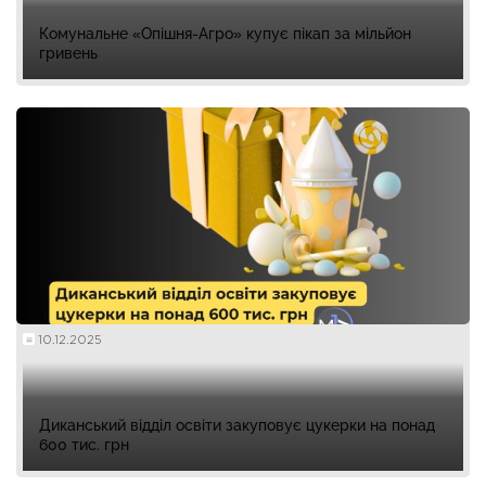
Комунальне «Опішня-Агро» купує пікап за мільйон
гривень
10.12.2025
Диканський відділ освіти закуповує цукерки на понад
600 тис. грн