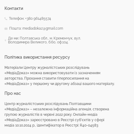
Контакти
Телефон: +380 961485574
Пошта: mediadokaz@gmail.com
Де ми: Полтавська обл., м. Кременчук, вул.
Володимира Великого, б.60, оф.104.
Політика використання ресурсу
Матеріали Центру журналістських розслідувань
«МедіаДоказ» можна використовувати із зазначенням
авторства. Прохання ставити гіперпосилання на
«МедіаДоказ» у першому чи другому абзаці вашого матеріалу.
Про нас
Центр журналістських розслідувань Полтавщини
«МедіаДоказ» – незалежна інформаційна агенція, створена
групою журналістів в червні 2022 року. Онлайн-медіа
«МедіаДоказ» зареєстровано в Реєстрі суб’єктів у сфері
медіа 10.10.2024 р., ідентифікатор в Реєстрі: R40-04583