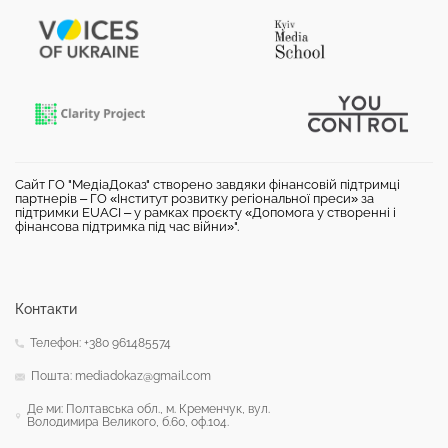
Сайт ГО "МедіаДоказ" створено завдяки фінансовій підтримці
партнерів – ГО «Інститут розвитку регіональної преси» за
підтримки EUACI – у рамках проєкту «Допомога у створенні і
фінансова підтримка під час війни»".
Контакти
Телефон: +380 961485574
Пошта: mediadokaz@gmail.com
Де ми: Полтавська обл., м. Кременчук, вул.
Володимира Великого, б.60, оф.104.