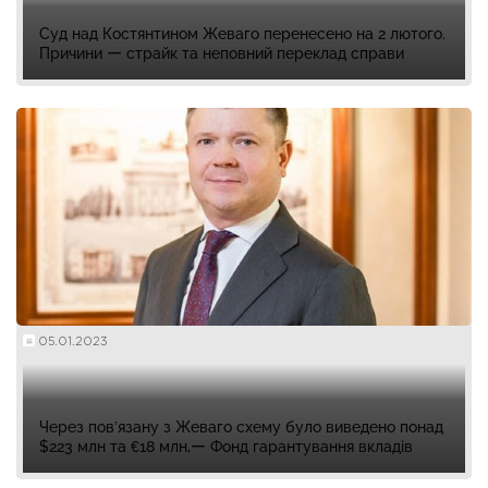
Суд над Костянтином Жеваго перенесено на 2 лютого.
Причини ー страйк та неповний переклад справи
05.01.2023
Через пов’язану з Жеваго схему було виведено понад
$223 млн та €18 млн,ー Фонд гарантування вкладів