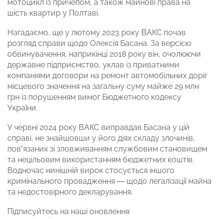
мотоцикл із причепом, а також майнові права на
шість квартир у Полтаві.
Нагадаємо, ще у лютому 2023 року ВАКС почав
розгляд справи щодо Олексія Басана. За версією
обвинувачення, наприкінці 2018 року він, очолюючи
державне підприємство, уклав із приватними
компаніями договори на ремонт автомобільних доріг
місцевого значення на загальну суму майже 29 млн
грн із порушенням вимог Бюджетного кодексу
України.
У червні 2024 року ВАКС виправдав Басана у цій
справі, не знайшовши у його діях складу злочинів,
пов’язаних зі зловживанням службовим становищем
та нецільовим використанням бюджетних коштів.
Водночас нинішній вирок стосується іншого
кримінального провадження — щодо легалізації майна
та недостовірного декларування.
Підписуйтесь на наші оновлення