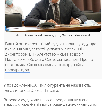
Фото: Агентство місцевих доріг у Полтавській області
Вищий антикорупційний суд затвердив угоду про
визнання винуватості, укладену з колишнім
директором ДП «Агентство місцевих доріг
Полтавської області»
Олексієм Басаном
. Про це
повідомила
Спеціалізована антикорупційна
прокуратура.
У повідомленні САП ім’я фігуранта не називають,
однак йдеться Олексія Басана.
Вироком суду колишнього посадовця визнано
винним у легалізації майна, одержаного злочинним