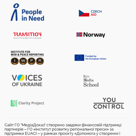
Сайт ГО "МедіаДоказ" створено завдяки фінансовій підтримці
партнерів – ГО «Інститут розвитку регіональної преси» за
підтримки EUACI – у рамках проєкту «Допомога у створенні і