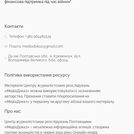
фінансова підтримка під час війни»".
Контакти
Телефон: +380 961485574
Пошта: mediadokaz@gmail.com
Де ми: Полтавська обл., м. Кременчук, вул.
Володимира Великого, б.60, оф.104.
Політика використання ресурсу
Матеріали Центру журналістських розслідувань
«МедіаДоказ» можна використовувати із зазначенням
авторства. Прохання ставити гіперпосилання на
«МедіаДоказ» у першому чи другому абзаці вашого матеріалу.
Про нас
Центр журналістських розслідувань Полтавщини
«МедіаДоказ» – незалежна інформаційна агенція, створена
групою журналістів в червні 2022 року. Онлайн-медіа