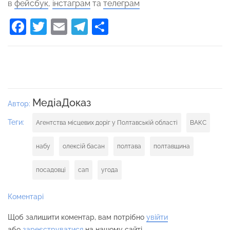
в
фейсбук
,
інстаграм
та
телеграм
Facebook
Twitter
Email
Telegram
Поділитися
МедіаДоказ
Автор:
Теги:
Агентства місцевих доріг у Полтавській області
ВАКС
набу
олексій басан
полтава
полтавщина
посадовці
сап
угода
Коментарі
Щоб залишити коментар, вам потрібно
увійти
або
зареєструватися
на нашому сайті