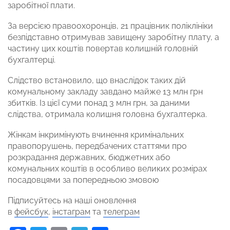
заробітної плати.
За версією правоохоронців, 21 працівник поліклініки
безпідставно отримував завищену заробітну плату, а
частину цих коштів повертав колишній головній
бухгалтерці.
Слідство встановило, що внаслідок таких дій
комунальному закладу завдано майже 13 млн грн
збитків. Із цієї суми понад 3 млн грн, за даними
слідства, отримала колишня головна бухгалтерка.
Жінкам інкримінують вчинення кримінальних
правопорушень, передбачених статтями про
розкрадання державних, бюджетних або
комунальних коштів в особливо великих розмірах
посадовцями за попередньою змовою
Підписуйтесь на наші оновлення
в
фейсбук
,
інстаграм
та
телеграм