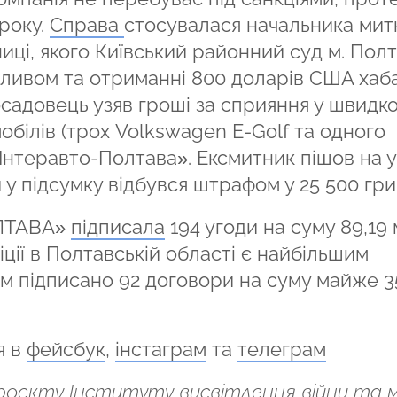
 року.
Справа
стосувалася начальника мит
иці, якого Київський районний суд м. Пол
пливом та отриманні 800 доларів США хаба
осадовець узяв гроші за сприяння у швидк
білів (трох Volkswagen E-Golf та одного
«Інтеравто-Полтава». Ексмитник пішов на 
 у підсумку відбувся штрафом у 25 500 гри
ОЛТАВА»
підписала
194 угоди на суму 89,19
ції в Полтавській області є найбільшим
м підписано 92 договори на суму майже 3
я в
фейсбук
,
інстаграм
та
телеграм
проєкту Інституту висвітлення війни та 