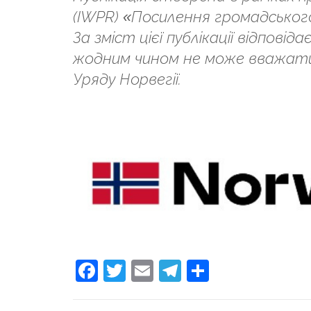
(IWPR) «Посилення громадського
За зміст цієї публікації відпов
жодним чином не може вважати
Уряду Норвегії.
Facebook
Twitter
Email
Telegram
Поділити