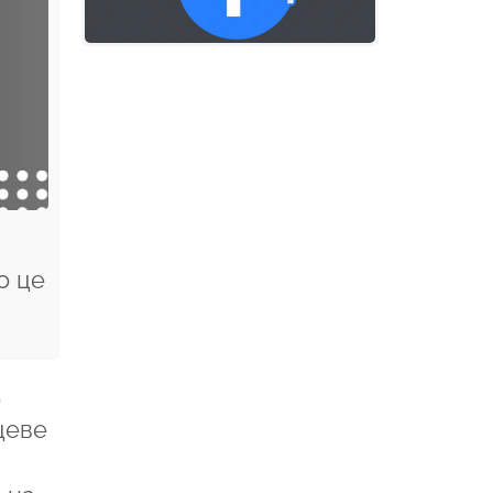
о це
з
цеве