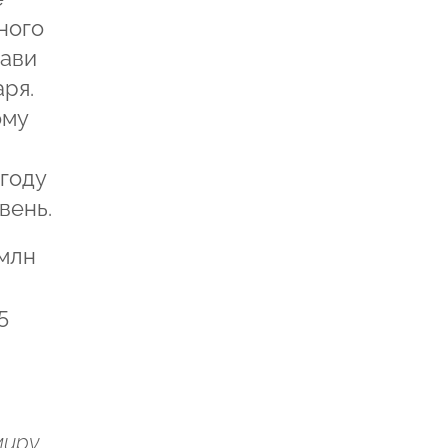
ного
тави
ря.
ому
угоду
вень.
 млн
5
миру