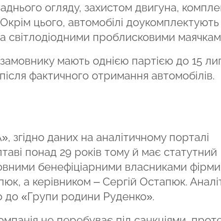
 заднього огляду, захистом двигуна, компл
 Окрім цього, автомобілі доукомплектують
а світлодіодними проблисковими маячкам
замовнику мають однією партією до 15 ли
після фактичного отримання автомобілів.
 згідно даних на аналітичному порталі
лтаві понад 29 років тому й має статутний
сновними бенефіціарними власниками фірми
юк, а керівником – Сергій Остапюк. Аналі
о до «Групи родини Руденко».
омпанія не перебуває під санкціями, прот