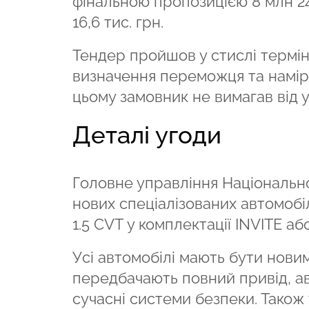
фінальною пропозицією 8 млн 24
16,6 тис. грн.
Тендер пройшов у стислі терміни
визначення переможця та наміру
цьому замовник не вимагав від 
Деталі угоди
Головне управління Національної
нових спеціалізованих автомобіл
1.5 CVT у комплектації INVITE або
Усі автомобілі мають бути новим
передбачають повний привід, ав
сучасні системи безпеки. Також