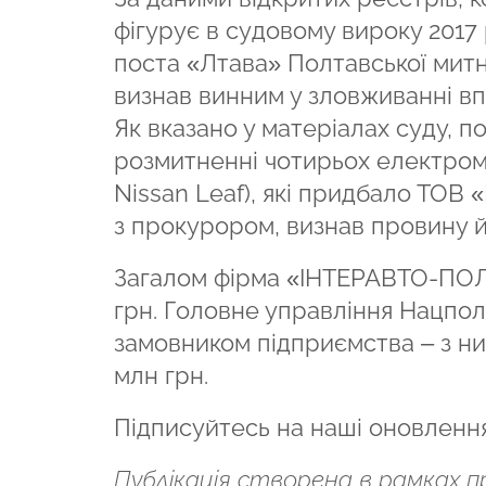
фігурує в судовому вироку 2017
поста «Лтава» Полтавської митн
визнав винним у зловживанні в
Як вказано у матеріалах суду, п
розмитненні чотирьох електромо
Nissan Leaf), які придбало ТОВ 
з прокурором, визнав провину й
Загалом фірма «ІНТЕРАВТО-П
грн. Головне управління Нацполі
замовником підприємства – з ни
млн грн.
Підписуйтесь на наші оновленн
Публікація створена в рамках 