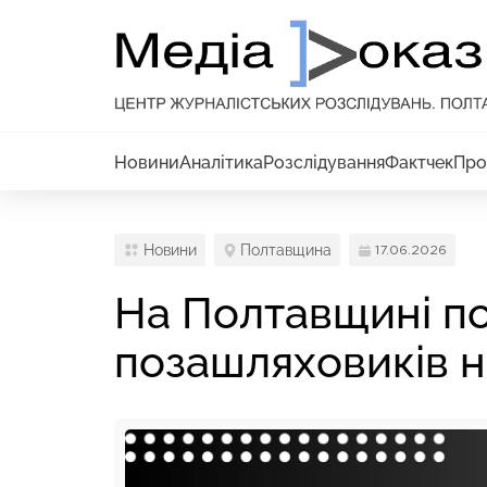
Новини
Аналітика
Розслідування
Фактчек
Про
Новини
Полтавщина
17.06.2026
На Полтавщині по
позашляховиків н