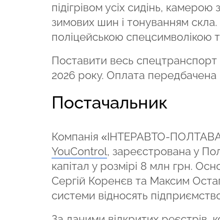
підігрівом усіх сидінь, камерою
зимових шин і тонуванням скла.
поліцейською спецсимволікою т
Поставити весь спецтранспорт 
2026 року. Оплата передбачена 
Постачальник
Компанія «ІНТЕРАВТО-ПОЛТАВА»,
YouControl
, зареєстрована у По
капітал у розмірі 8 млн грн. О
Сергій Коренєв та Максим Остап
системи відносять підприємств
За даними відкритих реєстрів, к