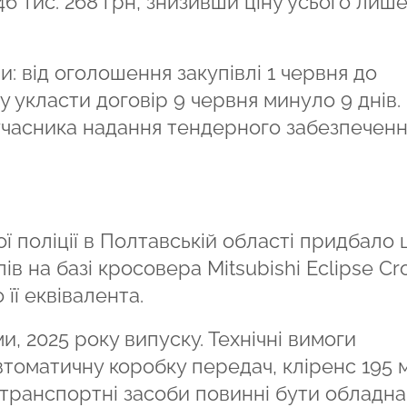
6 тис. 268 грн, знизивши ціну усього лише
: від оголошення закупівлі 1 червня до
 укласти договір 9 червня минуло 9 днів.
учасника надання тендерного забезпеченн
 поліції в Полтавській області придбало 
ів на базі кросовера Mitsubishi Eclipse Cr
 її еквівалента.
и, 2025 року випуску. Технічні вимоги
томатичну коробку передач, кліренс 195 
 транспортні засоби повинні бути обладна