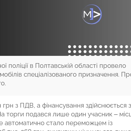
ї поліції в Полтавській області провело
мобілів спеціалізованого призначення. Пр
o.
н грн з ПДВ, а фінансування здійснюється 
а торги подався лише один учасник – міс
 автоматично стало переможцем із