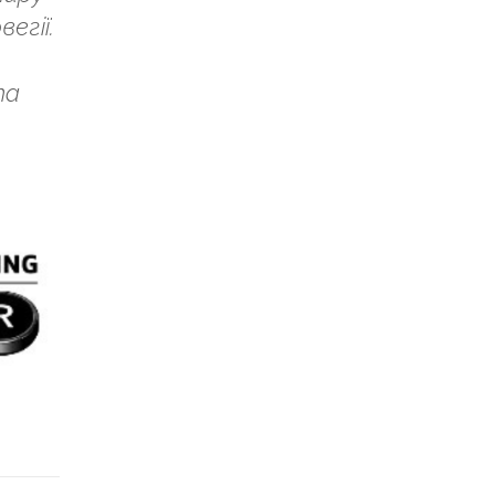
егії.
та