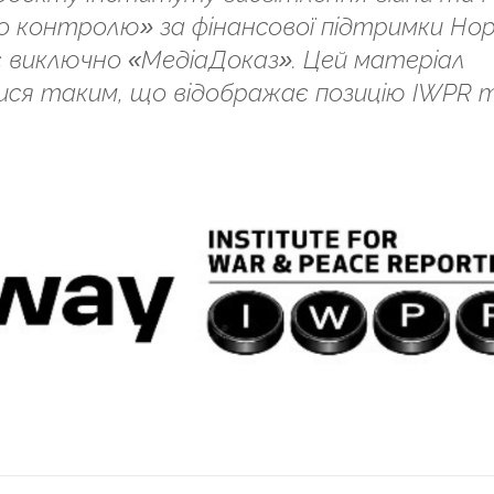
 контролю» за фінансової підтримки Норв
ідає виключно «МедіаДоказ». Цей матеріал
ся таким, що відображає позицію IWPR 
ся