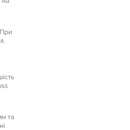
 на
 При
я.
шість
oss
мм та
ні