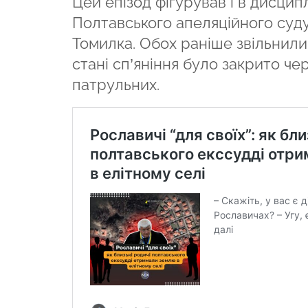
Цей епізод фігурував і в дисци
Полтавського апеляційного суду
Томилка. Обох раніше звільнили
стані сп’яніння було закрито чер
патрульних.