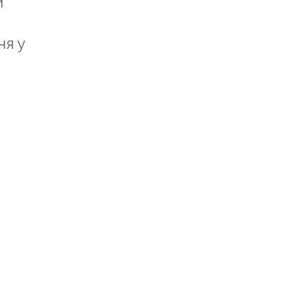
и
ня у