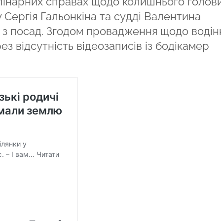
плінарних справах щодо колишнього голов
 Сергія Гальонкіна та судді Валентина
 з посад. Згодом провадження щодо водін
ез відсутність відеозаписів із бодікамер