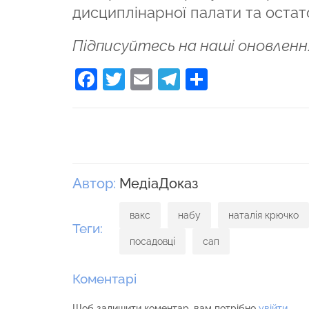
дисциплінарної палати та остат
Підписуйтесь на наші оновленн
Facebook
Twitter
Email
Telegram
Поділити
Автор:
МедіаДоказ
вакс
набу
наталія крючко
Теги:
посадовці
сап
Коментарі
Щоб залишити коментар, вам потрібно
увійти