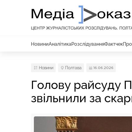
Новини
Аналітика
Розслідування
Фактчек
Про
Новини
Полтава
16.06.2026
Голову райсуду 
звільнили за ска