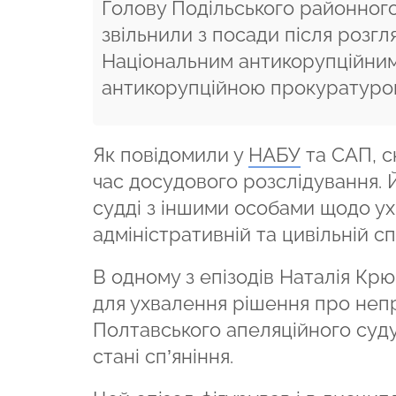
Голову Подільського районног
звільнили з посади після розгл
Національним антикорупційним
антикорупційною прокуратуро
Як повідомили у
НАБУ
та САП, с
час досудового розслідування.
судді з іншими особами щодо ух
адміністративній та цивільній с
В одному з епізодів Наталія Крю
для ухвалення рішення про непр
Полтавського апеляційного суду
стані сп’яніння.