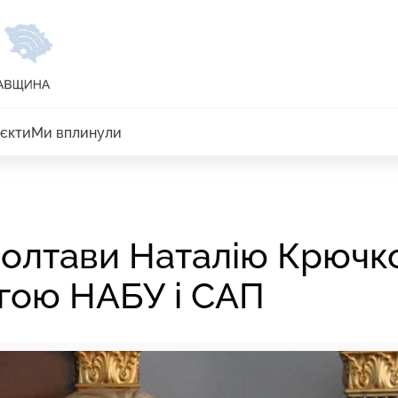
єкти
Ми вплинули
Полтави Наталію Крючк
ргою НАБУ і САП