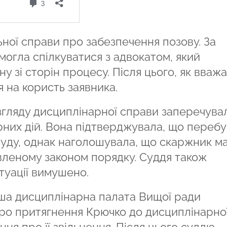
ьної справи про забезпечення позову. За
могла спілкуватися з адвокатом, який
 зі сторін процесу. Після цього, як вваж
 на користь заявника.
згляду дисциплінарної справи заперечува
рних дій. Вона підтверджувала, що переб
 суду, однак наголошувала, що скаржник м
вленому законом порядку. Суддя також
туації вимушено.
ша дисциплінарна палата Вищої ради
ро притягнення Крючко до дисциплінарно