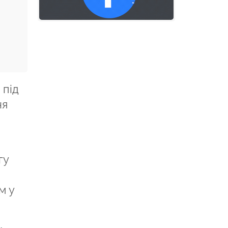
 під
ня
гу
м у