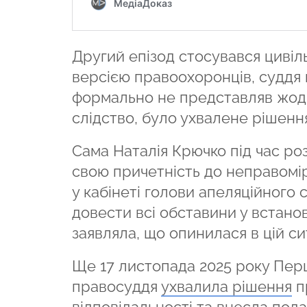
Другий епізод стосувався цивіл
версією правоохоронців, суддя 
формально не представляв жодну
слідство, було ухвалене рішення
Сама Наталія Крючко під час ро
свою причетність до неправомі
у кабінеті голови апеляційного
довести всі обставини у встано
заявляла, що опинилася в цій си
Ще 17 листопада 2025 року Пер
правосуддя
ухвалила рішення
п