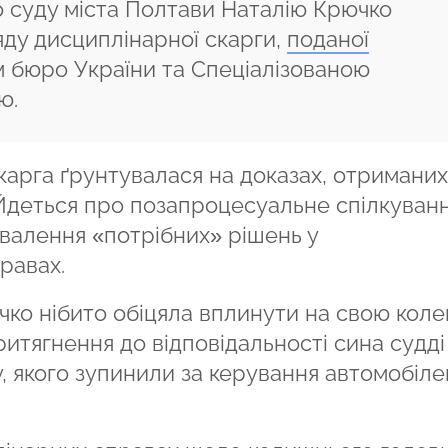
о суду міста Полтави Наталію Крючко
яду дисциплінарної скарги,
поданої
 бюро України та Спеціалізованою
ю.
карга ґрунтувалася на доказах, отриманих
 Йдеться про позапроцесуальне спілкуван
валення «потрібних» рішень у
правах.
чко нібито обіцяла вплинути на свою коле
итягнення до відповідальності сина судді
, якого зупинили за керування автомобіле