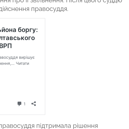
ння про її звільнення. Після цього суддю
дійснення правосуддя.
 правосуддя підтримала рішення