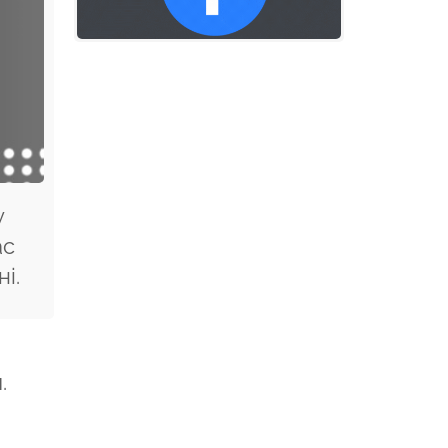
у
ас
і.
.