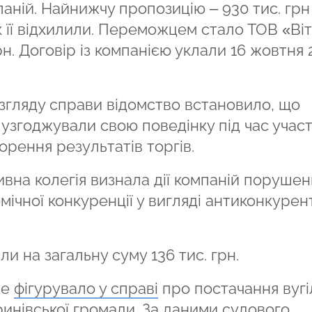
паній. Найнижчу пропозицію – 930 тис. грн
 її відхилили. Переможцем стало ТОВ «Ві
рн. Договір із компанією уклали 16 жовтня 
озгляду справи відомство встановило, що
узгоджували свою поведінку під час участі
орення результатів торгів.
ивна колегія визнала дії компаній поруше
мічної конкуренції у вигляді антиконкурен
 на загальну суму 136 тис. грн.
же
фігурувало у справі
про постачання вугі
ринівської громади. За даними судового