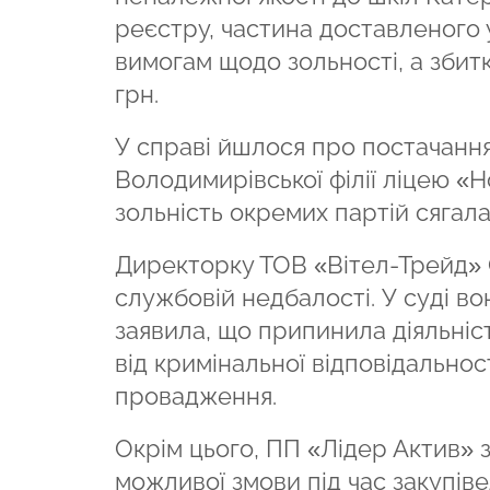
реєстру, частина доставленого у
вимогам щодо зольності, а збит
грн.
У справі йшлося про постачання в
Володимирівської філії ліцею «
зольність окремих партій сягала
Директорку ТОВ «Вітел-Трейд» 
службовій недбалості. У суді во
заявила, що припинила діяльність
від кримінальної відповідальност
провадження.
Окрім цього, ПП «Лідер Актив» 
можливої змови
під час закупів