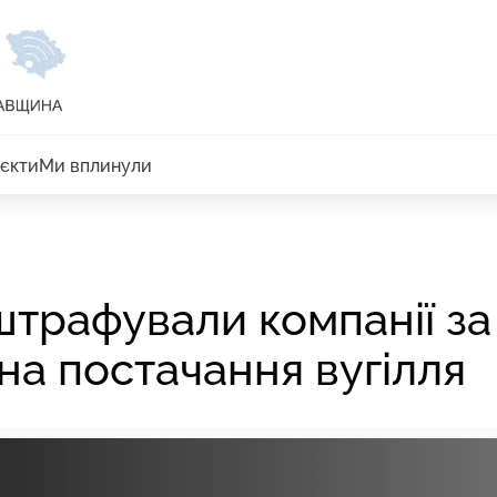
єкти
Ми вплинули
трафували компанії за
на постачання вугілля