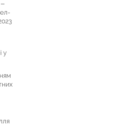
 –
тел-
2023
 у
нням
тних
лля