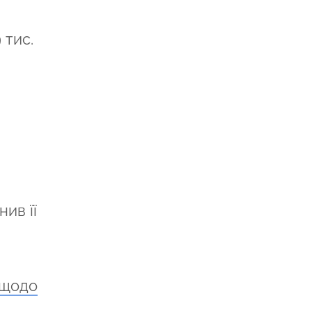
 тис.
ив її
щодо