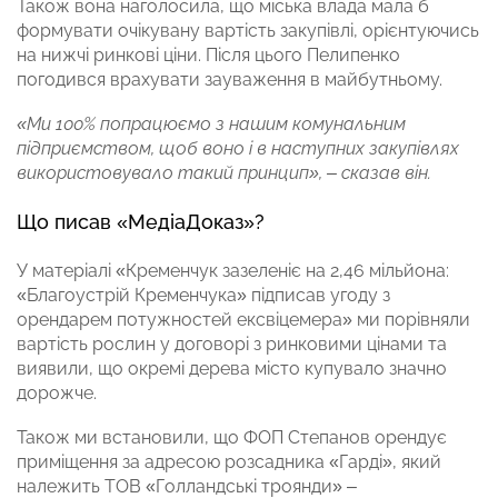
Також вона наголосила, що міська влада мала б
формувати очікувану вартість закупівлі, орієнтуючись
на нижчі ринкові ціни. Після цього Пелипенко
погодився врахувати зауваження в майбутньому.
«Ми 100% попрацюємо з нашим комунальним
підприємством, щоб воно і в наступних закупівлях
використовувало такий принцип», – сказав він.
Що писав «МедіаДоказ»?
У матеріалі «Кременчук зазеленіє на 2,46 мільйона:
«Благоустрій Кременчука» підписав угоду з
орендарем потужностей ексвіцемера» ми порівняли
вартість рослин у договорі з ринковими цінами та
виявили, що окремі дерева місто купувало значно
дорожче.
Також ми встановили, що ФОП Степанов орендує
приміщення за адресою розсадника «Гарді», який
належить ТОВ «Голландські троянди» –