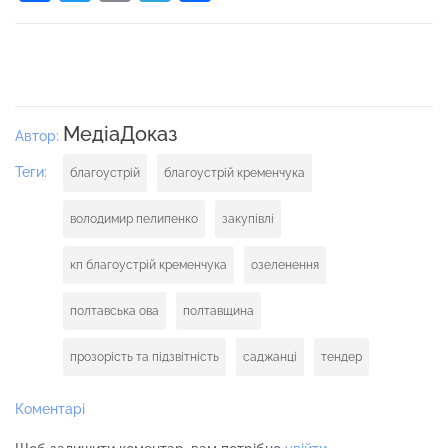
МедіаДоказ
Автор:
Теги:
благоустрій
благоустрій кременчука
володимир пелипенко
закупівлі
кп благоустрій кременчука
озеленення
полтавська ова
полтавщина
прозорість та підзвітність
саджанці
тендер
Коментарі