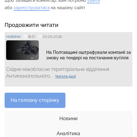
Щоб залишити коментар, вам потрібно
увійти
або
зареєструватися
на нашому сайті
Продовжити читати
18:31
25.05.2026
НОВИНИ
На Полтавщині оштрафували компанії за
змову на тендері на постачання вугілля
Східне міжобласне територіальне відділення
Антимонопольного...
Читати далі
На головну сторінку
Новини
Аналітика