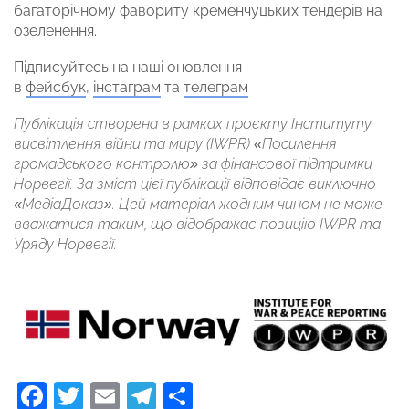
багаторічному фавориту кременчуцьких тендерів на
озеленення.
Підписуйтесь на наші оновлення
в
фейсбук
,
інстаграм
та
телеграм
Публікація створена в рамках проєкту Інституту
висвітлення війни та миру (IWPR) «Посилення
громадського контролю» за фінансової підтримки
Норвегії. За зміст цієї публікації відповідає виключно
«МедіаДоказ». Цей матеріал жодним чином не може
вважатися таким, що відображає позицію IWPR та
Уряду Норвегії.
Facebook
Twitter
Email
Telegram
Поділитися