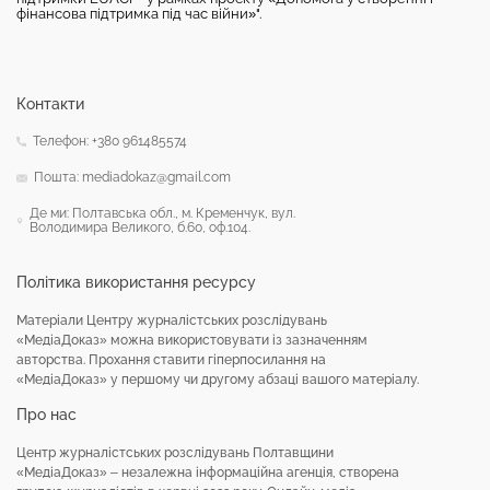
фінансова підтримка під час війни»".
Контакти
Телефон: +380 961485574
Пошта: mediadokaz@gmail.com
Де ми: Полтавська обл., м. Кременчук, вул.
Володимира Великого, б.60, оф.104.
Політика використання ресурсу
Матеріали Центру журналістських розслідувань
«МедіаДоказ» можна використовувати із зазначенням
авторства. Прохання ставити гіперпосилання на
«МедіаДоказ» у першому чи другому абзаці вашого матеріалу.
Про нас
Центр журналістських розслідувань Полтавщини
«МедіаДоказ» – незалежна інформаційна агенція, створена