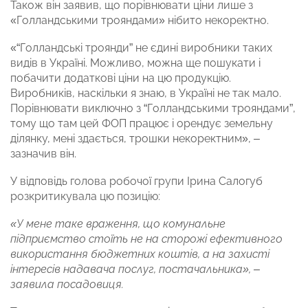
Також він заявив, що порівнювати ціни лише з
«Голландськими трояндами» нібито некоректно.
«“Голландські троянди” не єдині виробники таких
видів в Україні. Можливо, можна ще пошукати і
побачити додаткові ціни на цю продукцію.
Виробників, наскільки я знаю, в Україні не так мало.
Порівнювати виключно з “Голландськими трояндами”,
тому що там цей ФОП працює і орендує земельну
ділянку, мені здається, трошки некоректним», –
зазначив він.
У відповідь голова робочої групи Ірина Салогуб
розкритикувала цю позицію:
«У мене таке враження, що комунальне
підприємство стоїть не на сторожі ефективного
використання бюджетних коштів, а на захисті
інтересів надавача послуг, постачальника», –
заявила посадовиця.