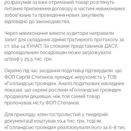
розрахунків за вже отриманий товар розглянуть
питання припинення договору в частині невиконаних
зобов’язань та проведення нових закупівель
відповідно до законодавства.
Через невиконання вимоги аудитори направили
запит для складання адміністративного протоколу за
ст. 164-14 КУпАП. За словами представників ДАСУ,
відповідальним посадовцям може загрожувати
штраф у 25,5 тис. грн.
Окремо під час засідання податківці підтвердили, що
ФОП Сергій Степанов орендує нерухомість у ТОВ
«Голландські троянди». Аналіз податкових накладних
показав, що окремі рослини «Голландські троянди»
продавали дешевше, ніж той самий товар
пропонував місту ФОП Степанов.
Для прикладу, клен гостролистий у тендерній
документації коштував 10,4 тис. грн, тоді як
«Голландські троянди» реалізовували його за 6-8 тис.