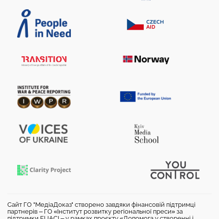
Сайт ГО "МедіаДоказ" створено завдяки фінансовій підтримці
партнерів – ГО «Інститут розвитку регіональної преси» за
підтримки EUACI – у рамках проєкту «Допомога у створенні і