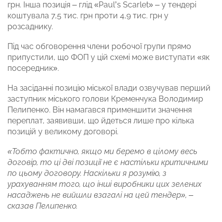
грн. Інша позиція – глід «Paul’s Scarlet» –
у тендері
коштувала 7,5 тис. грн проти 4,9 тис. грн у
розсаднику.
Під час обговорення члени робочої групи прямо
припустили, що ФОП у цій схемі може виступати «як
посередник».
На засіданні позицію міської влади озвучував перший
заступник міського голови Кременчука Володимир
Пелипенко. Він намагався применшити значення
переплат, заявивши, що йдеться лише про кілька
позицій у великому договорі.
«Тобто фактично, якщо ми беремо в цілому весь
договір, то ці дві позиції не є настільки критичними
по цьому договору. Наскільки я розумію, з
урахуванням того, що інші виробники цих зелених
насаджень не вийшли взагалі на цей тендер», –
сказав Пелипенко.