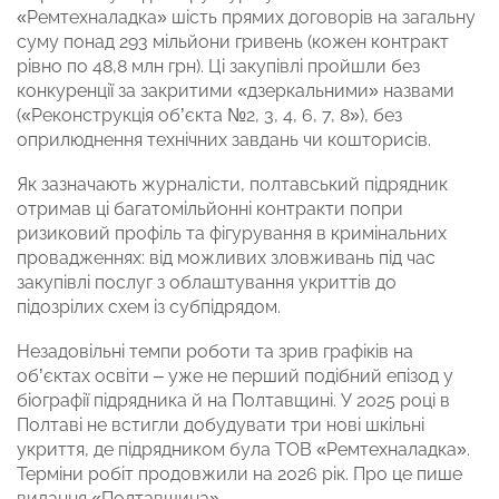
«Ремтехналадка» шість прямих договорів на загальну
суму понад 293 мільйони гривень (кожен контракт
рівно по 48,8 млн грн). Ці закупівлі пройшли без
конкуренції за закритими «дзеркальними» назвами
(«Реконструкція об’єкта №2, 3, 4, 6, 7, 8»), без
оприлюднення технічних завдань чи кошторисів.
Як зазначають журналісти, полтавський підрядник
отримав ці багатомільйонні контракти попри
ризиковий профіль та фігурування в кримінальних
провадженнях: від можливих зловживань під час
закупівлі послуг з облаштування укриттів до
підозрілих схем із субпідрядом.
Незадовільні темпи роботи та зрив графіків на
об’єктах освіти – уже не перший подібний епізод у
біографії підрядника й на Полтавщині. У 2025 році в
Полтаві не встигли добудувати три нові шкільні
укриття, де підрядником була ТОВ «Ремтехналадка».
Терміни робіт продовжили на 2026 рік. Про це пише
видання
«Полтавщина»
.