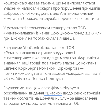
кошторисах) назвав такими, що не виправляються.
Учасники написали скарги про порушення принципів
добросовісної конкуренції, але Антимонопольний
комітет та Держаудитслужба порушень не помітили.
У результаті переможцем тендеру стало ТОВ
«Ремтехналадка» із найвищою ціною – понад 211,6 млн
грн. Економія на торгах склала лише 1%.
За даними
YouControl
, полтавське ТОВ
«Ремтехналадка» на ринку з 1997 року і
«натендерило» вже понад 1,38 млрд грн. Журналісти
видання “Наші гроші” пов’язують власницю компанії
Євгенію Корнберг з Романом Корнбергом —
помічником депутата Полтавської міськради від партії
«За майбутнє» Дениса Поліщука.
Зауважимо, що ця ж сама фірма фігурує в
розслідуванні видання
«Вчасно»
щодо реконструкцій
таємних об’єктів на Донеччині. Служба відновлення
та розвитку інфраструктури уклала з ТОВ