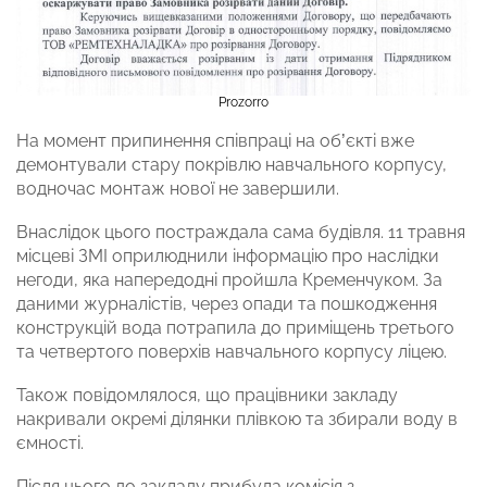
Prozorro
На момент припинення співпраці на об’єкті вже
демонтували стару покрівлю навчального корпусу,
водночас монтаж нової не завершили.
Внаслідок цього постраждала сама будівля. 11 травня
місцеві ЗМІ оприлюднили інформацію про наслідки
негоди, яка напередодні пройшла Кременчуком. За
даними журналістів, через опади та пошкодження
конструкцій вода потрапила до приміщень третього
та четвертого поверхів навчального корпусу ліцею.
Також повідомлялося, що працівники закладу
накривали окремі ділянки плівкою та збирали воду в
ємності.
Після цього до закладу прибула комісія з