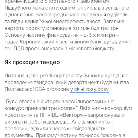
Кременчуцького спортивного ліцею імені І.М.
Піддубного мала стати одним із прикладів успішного
відновлення. Вона передбачала оновлення будівель
та підвищення їхньої енергоефективності. Загальна
вартість проєкту становила 211 млн 642 тис. грн.
Основну частину фінансування – 176,3 млн грн –
надав Європейський інвестиційний банк, ще 35,2 млн
грн ПДВ профінансували з місцевого бюджету.
Як проходив тендер
Питання щодо реалізації проєкту виникли ще під час
проведення тендера, який департамент будівництва
Полтавської ОВА оголосив
у січні 2025 року.
Були оголошені «торги з особливостями». На
конкурс прийшли три компанії. Дві з них – консорціум
«Вестгруп» та ПП «ІВЦ «Вектор» – запропонували
виконати роботи дешевше. Але замовник їхні
пропозиції відхилив через «невідповідність
документів». Причому частину помилок (зокрема в