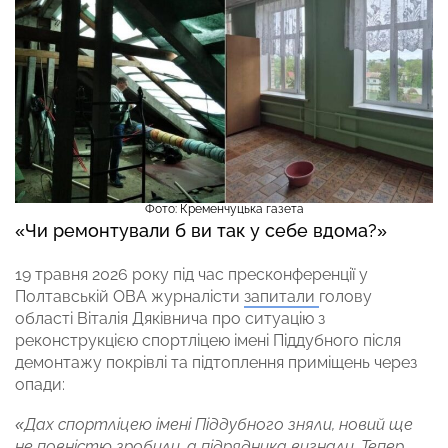
Фото: Кременчуцька газета
«Чи ремонтували б ви так у себе вдома?»
19 травня 2026 року під час пресконференції у
Полтавській ОВА журналісти
запитали
голову
області Віталія Дяківнича про ситуацію з
реконструкцією спортліцею імені Піддубного після
демонтажу покрівлі та підтоплення приміщень через
опади:
«Дах спортліцею імені Піддубного зняли, новий ще
не повністю зробили, а підрядника вигнали. Тепер