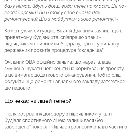
даху немає, йдуть дощі, вода тече по класах. Це по-
господарськи? Ви б так у себе вдома дах
ремонтували? Що з майбутнім цього ремонту?»
Коментуючи ситуацію, Віталій Дяківнич заявив, що в
приватному будівництві співпрацю з таким
підрядником припинили б одразу, однак у випадку
державних проєктів процедура “складніша”.
Очільник ОВА офіційно заявив, що наразі влада
змушена шукати нові кошти на коригування проєкту,
а це вимагає додаткового фінансування. Тобто слід
розуміти, що ремонт навчального закладу затягеться
ще надовго.
Що чекає на ліцей тепер?
Після розірвання договору з підрядником у квітні
будівля спортивного ліцею залишилася без
завершеної покрівлі. Під час травневих опадів частина