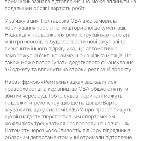
приміщень зазнала підтоплення, що може вплинути на
подальший обсяг і вартість робіт.
У зв’язку з цим Полтавська ОВА вже замовила
коригування проєктно-кошторисної документації.
Надалі для продовження реконструкції вартістю 211
млн грн необхідно буде провести нові закупівлі та
визначити іншого підрядника, що автоматично
заморожує об’єкт щонайменше на кілька місяців. Це
також може потребувати додаткового фінансування
з бюджету та вплинути на строки реалізації проєкту.
Наразі фірмою «Ремтехналадка» зацікавилися
правоохоронці, а керівництво ОВА обіцяє стягнути
збитки через суд. Тобто судові перипетії можуть
подовжити реконструкцію ще на довше.Варто
зауважити, що у
системі DREAM
про проєкт пишуть,
що він надасть “перспективним спортсменам
можливість тренуватися без перерви на навчання».
Натомість через «особливості» відбору підрядників
обласним департаментом учні отримали підтоплене