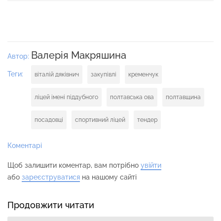
Валерія Макряшина
Автор:
Теги:
віталій дяківнич
закупівлі
кременчук
ліцей імені піддубного
полтавська ова
полтавщина
посадовці
спортивний ліцей
тендер
Коментарі
Щоб залишити коментар, вам потрібно
увійти
або
зареєструватися
на нашому сайті
Продовжити читати