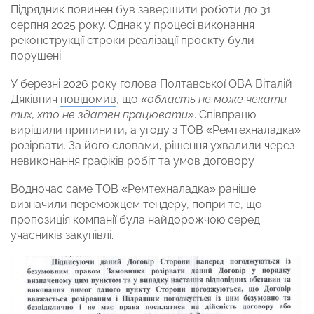
Підрядник повинен був завершити роботи до 31
серпня 2025 року. Однак у процесі виконання
реконструкції строки реалізації проєкту були
порушені.
У березні 2026 року голова Полтавської ОВА Віталій
Дяківнич
повідомив
, що
«область не може чекати
тих, хто не здатен працювати»
. Співпрацю
вирішили припинити, а угоду з ТОВ «Ремтехналадка»
розірвати. За його словами, рішення ухвалили через
невиконання графіків робіт та умов договору
Водночас саме ТОВ «Ремтехналадка» раніше
визначили переможцем тендеру, попри те, що
пропозиція компанії була найдорожчою серед
учасників закупівлі.