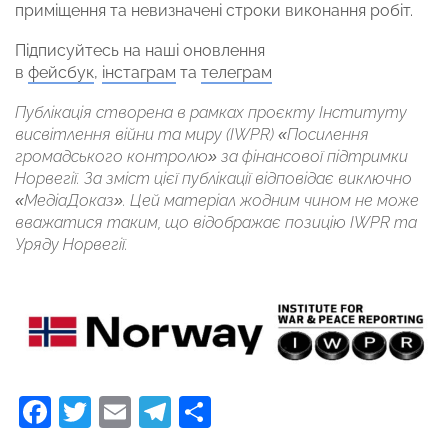
приміщення та невизначені строки виконання робіт.
Підписуйтесь на наші оновлення
в
фейсбук
,
інстаграм
та
телеграм
Публікація створена в рамках проєкту Інституту
висвітлення війни та миру (IWPR) «Посилення
громадського контролю» за фінансової підтримки
Норвегії. За зміст цієї публікації відповідає виключно
«МедіаДоказ». Цей матеріал жодним чином не може
вважатися таким, що відображає позицію IWPR та
Уряду Норвегії.
Facebook
Twitter
Email
Telegram
Поділитися