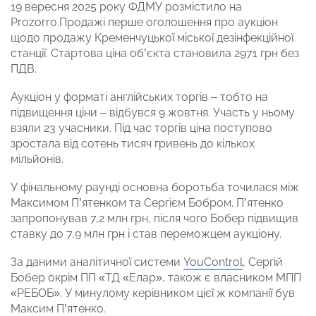
19 вересня 2025 року ФДМУ розмістило на
Prozorro.Продажі перше оголошення про аукціон
щодо продажу Кременчуцької міської дезінфекційної
станції. Стартова ціна об’єкта становила 2971 грн без
ПДВ.
Аукціон у форматі англійських торгів – тобто на
підвищення ціни –
відбувся 9 жовтня. Участь у ньому
взяли 23 учасники. Під час торгів ціна поступово
зростала від сотень тисяч гривень до кількох
мільйонів.
У фінальному раунді основна боротьба точилася між
Максимом Пʼятенком та Сергієм Бобром. Пʼятенко
запропонував 7,2 млн грн, після чого Бобер підвищив
ставку до 7,9 млн грн і став переможцем аукціону.
За даними аналітичної системи
YouControl
, Сергій
Бобер окрім ПП «ТД «Елар», також є власником МПП
«РЕБОБ». У минулому керівником цієї ж компанії був
Максим Пʼятенко.