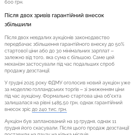
600 грн.
Після двох зривів гарантійний внесок
збільшили
Після двох невдалих аукціонів законодавство
передбачає збільшення гарантійного внеску до 50%
стартової ціни або до 30 мінімальних зарплат –
залежно від того, яка сума є більшою. Саме цей
механізм застосували під час подальших спроб
продажу дезстанції.
У грудні 2025 року ФДМУ оголосив новий аукціон уже
за моделлю голландських торгів – зі зниженням ціни
під час аукціону. Формально стартова ціна об’єкта
залишалася на рівні 1485,50 грн, однак гарантійний
внесок зріс
до 240 тис. грн.
Аукціон був запланований на 19 грудня, однак 11
грудня його скасували. Після цього продаж дезстанції
поставили на паузу на кілька місяців.