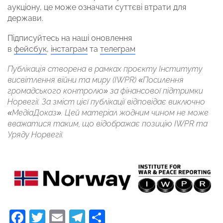
аукціону, це може означати суттєві втрати для
держави.
Підписуйтесь на наші оновлення
в
фейсбук
,
інстаграм
та
телеграм
Публікація створена в рамках проєкту Інституту
висвітлення війни та миру (IWPR) «Посилення
громадського контролю» за фінансової підтримки
Норвегії. За зміст цієї публікації відповідає виключно
«МедіаДоказ». Цей матеріал жодним чином не може
вважатися таким, що відображає позицію IWPR та
Уряду Норвегії.
Facebook
Twitter
Email
Telegram
Поділитися