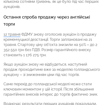
кількома сотнями гривень, як це було під час перших
аукціонів.
Остання спроба продажу через англійські
торги
12 травня
ФДМУ знову оголосив аукціон із продажу
кременчуцької дезстанції. Торги заплановані на 21
травня. Стартову ціну об’єкта знизили на 50% – до 2
352 550 грн без ПДВ. Розмір гарантійного внеску
становить 1 176 275 грн.
Якщо аукціон знову не відбудеться, наступний
продаж проходитиме вже за моделлю голландського
аукціону – зі зниженням ціни під час торгів.
Саме перехід до голландської моделі може стати
ключовим моментом у цій історії. Після збільшення
гарантійних внесків інтерес до торгів фактично зник.
Водночас результати перших аукціонів показували,