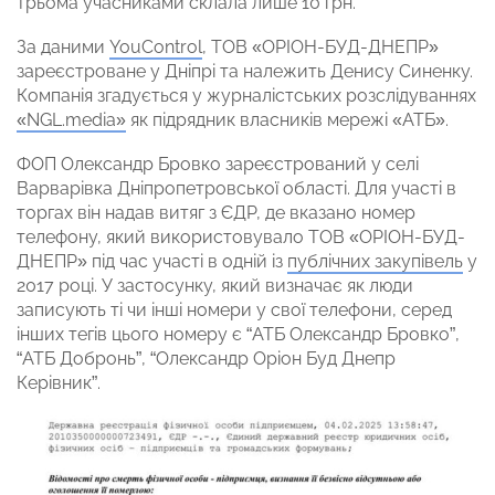
трьома учасниками склала лише 10 грн.
За даними
YouControl
, ТОВ «ОРІОН-БУД-ДНЕПР»
зареєстроване у Дніпрі та належить Денису Синенку.
Компанія згадується у журналістських розслідуваннях
«NGL.media»
як підрядник власників мережі «АТБ».
ФОП Олександр Бровко зареєстрований у селі
Варварівка Дніпропетровської області. Для участі в
торгах він надав витяг з ЄДР, де вказано номер
телефону, який використовувало ТОВ «ОРІОН-БУД-
ДНЕПР» під час участі в одній із
публічних закупівель
у
2017 році. У застосунку, який визначає як люди
записують ті чи інші номери у свої телефони, серед
інших тегів цього номеру є “АТБ Олександр Бровко”,
“АТБ Добронь”, “Олександр Оріон Буд Днепр
Керівник”.