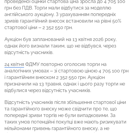
проведеної оцінки стартова ціна зросла до 4 705 100
грн без ПДВ. Торги мали відбутися за моделлю
англійського аукціону. З урахуванням попередніх
зривів гарантійний внесок встановили на рівні 50%
стартової ціни – 2 352 550 грн.
Аукціон був запланований на 13 квітня 2026 року,
однак його визнали таким, що не відбувся, через
відсутність учасників.
24 квітня
ФДМУ повторно оголосив торги на
аналогічних умовах – зі стартовою ціною 4 705 100 грн
і гарантійним внеском 2 352 550 грн. Аукціон
призначили на 13 травня, однак і цього разу торги не
відбулися через відсутність учасників.
Відсутність учасників після збільшення стартової ціни
та гарантійного внеску може свідчити про те, що
попередні зриви торгів не були випадковими. За
таких умов потенційні покупці вже мають ризикувати
мільйонами гривень гарантійного внеску, а не