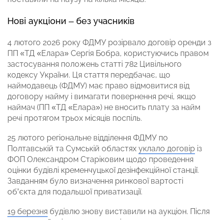
Нові аукціони – без учасників
4 лютого 2026 року ФДМУ розірвало договір оренди з
ПП «ТД «Елара» Сергія Бобра, користуючись правом
застосування положень статті 782 Цивільного
кодексу України. Ця стаття передбачає, що
наймодавець (ФДМУ) має право відмовитися від
договору найму і вимагати повернення речі, якщо
наймач (ПП «ТД «Елара») не вносить плату за найм
речі протягом трьох місяців поспіль.
25 лютого регіональне відділення ФДМУ по
Полтавській та Сумській областях
уклало договір
із
ФОП Олександром Старіковим щодо проведення
оцінки будівлі кременчуцької дезінфекційної станції.
Завданням було визначення ринкової вартості
об’єкта для подальшої приватизації.
19 березня
будівлю знову виставили на аукціон. Після