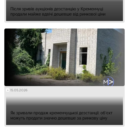
Після зривів аукціонів дезстанцію у Кременчуці
продали майже вдвічі дешевше від ринкової ціни
15.05.2026
Як зривали продаж кременчуцької дезстанції: об’єкт
можуть продати значно дешевше за ринкову ціну