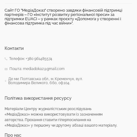
Сайт ГО "МедіаДоказ" створено завдяки фінансовій підтримці
партнерів – ГО «Інститут розвитку регіональної преси» за
підтримки EUACI – у рамках проєкту «Допомога у створенні і
фінансова підтримка під час війни»".
Контакти
Телефон: +380 961485574
Пошта: mediadokaz@gmail.com
Де ми: Полтавська обл., м. Кременчук, вул.
Володимира Великого, б.60, оф.104.
Політика використання ресурсу
Матеріали Центру журналістських розслідувань
«МедіаДоказ» можна використовувати із зазначенням
авторства. Прохання ставити гіперпосилання на
«МедіаДоказ» у першому чи другому абзаці вашого матеріалу.
Про нас