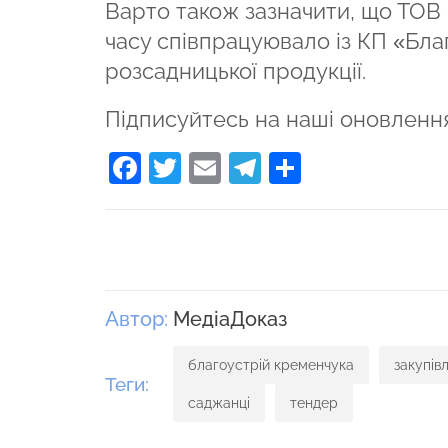
Варто також зазначити, що ТОВ
часу співпрацуювало із КП «Бла
розсадницької продукції.
Підписуйтесь на наші оновленн
Facebook
Twitter
Email
Telegram
Поділити
Автор:
МедіаДоказ
благоустрій кременчука
закупівл
Теги:
саджанці
тендер