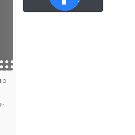
лю
ць