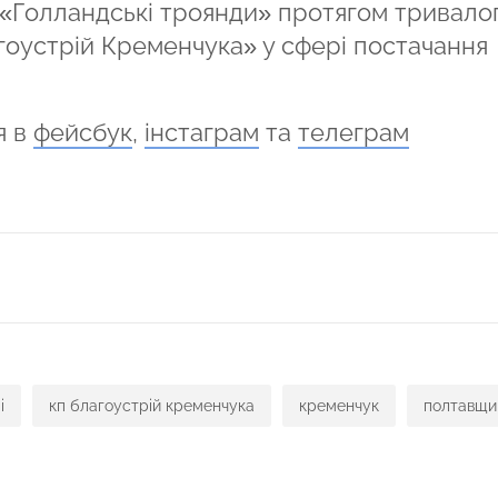
 «Голландські троянди» протягом тривало
гоустрій Кременчука» у сфері постачання
я в
фейсбук
,
інстаграм
та
телеграм
ся
і
кп благоустрій кременчука
кременчук
полтавщи