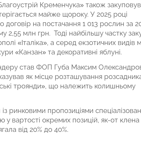
лагоустрій Кременчука» також закупову
ерігається майже щороку. У 2025 році
 договір на постачання 1 013 рослин за 2
 2,55 млн грн. Тоді найбільшу частку заку
полі «Італіка», а серед екзотичних видів м
кури «Канзан» та декоративні яблуні.
деру став ФОП Губа Максим Олександров
вказував як місце розташування розсадник
ські троянди», що належить колишньому
 із ринковими пропозиціями спеціалізова
ю у вартості окремих позицій, як-от клена
гала від 20% до 40%.