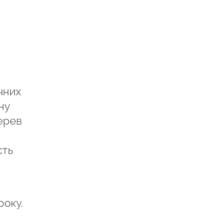
чних
ну
ерев
сть
року.