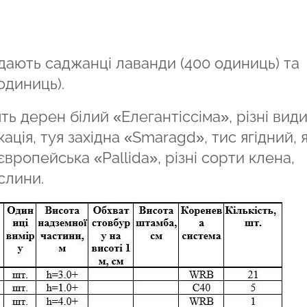
адають саджанці лаванди (400 одиниць) та
одиниць).
ть дерен білий «Елегантіссіма», різні вид
кація, туя західна «Smaragd», тис ягідний, 
 європейська «Pallida», різні сорти клена,
слини.