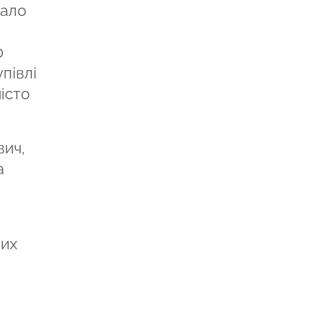
вало
0
півлі
істо
ич,
а
них