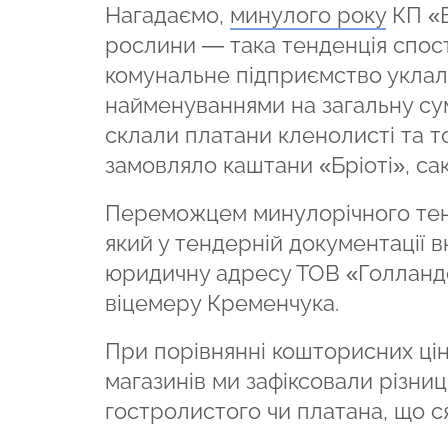
Нагадаємо,
минулого року
КП «Б
рослини — така тенденція спост
комунальне підприємство уклало
найменуваннями на загальну суму
склали платани кленолисті та то
замовляло каштани «Бріоті», са
Переможцем минулорічного тен
який у тендерній документації 
юридичну адресу ТОВ «Голланд
віцемеру Кременчука.
При порівнянні кошторисних цін
магазинів ми зафіксовали різниц
гостролистого чи платана, що ся