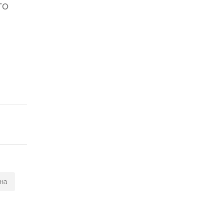
го
на