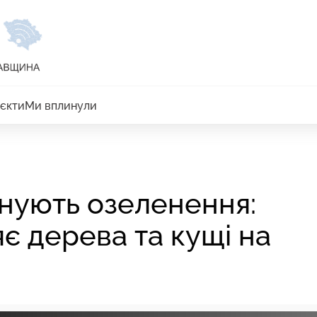
єкти
Ми вплинули
нують озеленення:
є дерева та кущі на