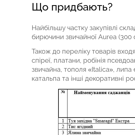
Що придбають?
Найбільшу частку закупівлі скл
бирючини звичайної Aurea (300 
Також до переліку товарів входя
спіреї, платани, робінія псевдоа
звичайна, тополя «Italica», липа
катальпа та інші декоративні ро