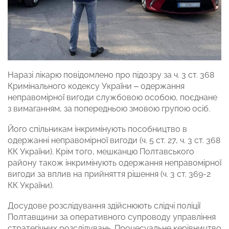
Наразі лікарю повідомлено про підозру за ч. 3 ст. 368
Кримінального кодексу України – одержання
неправомірної вигоди службовою особою, поєднане
з вимаганням, за попередньою змовою групою осіб.
Його спільникам інкримінують пособництво в
одержанні неправомірної вигоди (ч. 5 ст. 27, ч. 3 ст. 368
КК України). Крім того, мешканцю Полтавського
району також інкримінують одержання неправомірної
вигоди за вплив на прийняття рішення (ч. 3 ст. 369-2
КК України).
Досудове розслідування здійснюють слідчі поліції
Полтавщини за оперативного супроводу управління
стратегічних розслідувань. Процесуальне керівництво