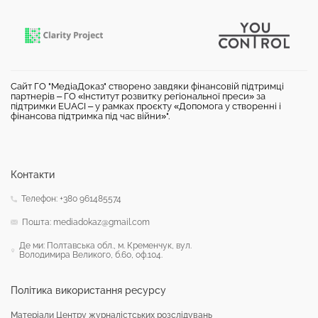
Сайт ГО "МедіаДоказ" створено завдяки фінансовій підтримці
партнерів – ГО «Інститут розвитку регіональної преси» за
підтримки EUACI – у рамках проєкту «Допомога у створенні і
фінансова підтримка під час війни»".
Контакти
Телефон: +380 961485574
Пошта: mediadokaz@gmail.com
Де ми: Полтавська обл., м. Кременчук, вул.
Володимира Великого, б.60, оф.104.
Політика використання ресурсу
Матеріали Центру журналістських розслідувань