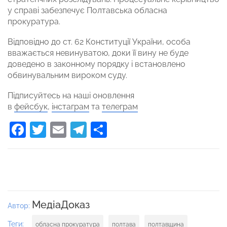
у справі забезпечує Полтавська обласна
прокуратура.
Відповідно до ст. 62 Конституції України, особа
вважається невинуватою, доки її вину не буде
доведено в законному порядку і встановлено
обвинувальним вироком суду.
Підписуйтесь на наші оновлення
в
фейсбук
,
інстаграм
та
телеграм
Facebook
Twitter
Email
Telegram
Поділитися
МедіаДоказ
Автор:
Теги:
обласна прокуратура
полтава
полтавщина