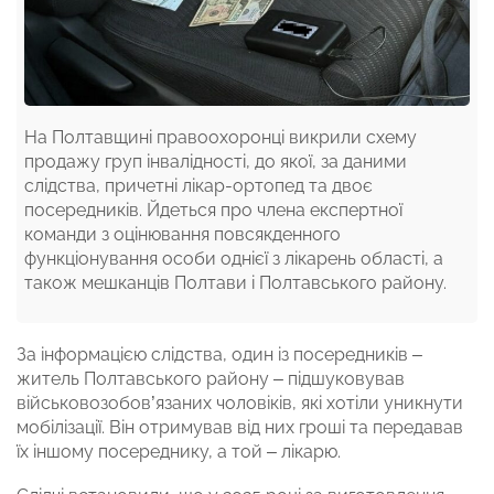
На Полтавщині правоохоронці викрили схему
продажу груп інвалідності, до якої, за даними
слідства, причетні лікар-ортопед та двоє
посередників. Йдеться про члена експертної
команди з оцінювання повсякденного
функціонування особи однієї з лікарень області, а
також мешканців Полтави і Полтавського району.
За інформацією слідства, один із посередників –
житель Полтавського району – підшуковував
військовозобов’язаних чоловіків, які хотіли уникнути
мобілізації. Він отримував від них гроші та передавав
їх іншому посереднику, а той – лікарю.