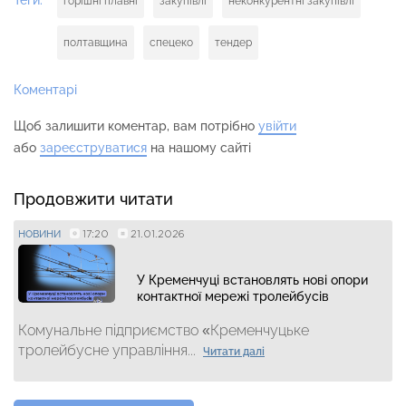
горішні плавні
закупівлі
неконкурентні закупівлі
полтавщина
спецеко
тендер
Коментарі
Щоб залишити коментар, вам потрібно
увійти
або
зареєструватися
на нашому сайті
Продовжити читати
17:20
21.01.2026
НОВИНИ
У Кременчуці встановлять нові опори
контактної мережі тролейбусів
Комунальне підприємство «Кременчуцьке
тролейбусне управління...
Читати далі