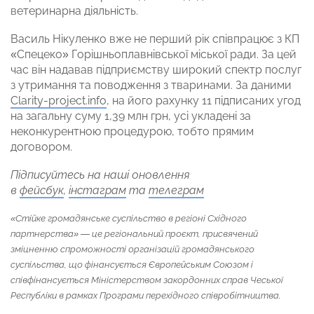
ветеринарна діяльність.
Василь Нікуленко вже не перший рік співпрацює з КП
«Спецеко» Горішньоплавнівської міської ради. За цей
час він надавав підприємству широкий спектр послуг
з утримання та поводження з тваринами. За даними
Clarity-project.info
, на його рахунку 11 підписаних угод
на загальну суму 1,39 млн грн, усі укладені за
неконкурентною процедурою, тобто прямим
договором.
Підписуйтесь на наші оновлення
в
фейсбук
,
інстаграм
та
телеграм
«Стійке громадянське суспільство в регіоні Східного
партнерства» — це регіональний проєкт, присвячений
зміцненню спроможності організацій громадянського
суспільства, що фінансується Європейським Союзом і
співфінансується Міністерством закордонних справ Чеської
Республіки в рамках Програми перехідного співробітництва.