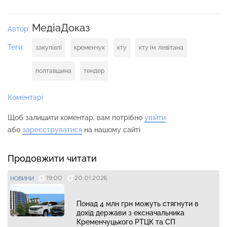
МедіаДоказ
Автор:
Теги:
закупівлі
кременчук
кту
кту ім. левітана
полтавщина
тендер
Коментарі
Щоб залишити коментар, вам потрібно
увійти
або
зареєструватися
на нашому сайті
Продовжити читати
19:00
20.01.2026
НОВИНИ
Понад 4 млн грн можуть стягнути в
дохід держави з ексначальника
Кременчуцького РТЦК та СП