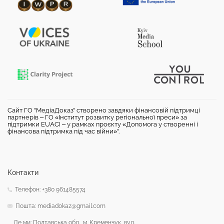
Сайт ГО "МедіаДоказ" створено завдяки фінансовій підтримці
партнерів – ГО «Інститут розвитку регіональної преси» за
підтримки EUACI – у рамках проєкту «Допомога у створенні і
фінансова підтримка під час війни»".
Контакти
Телефон: +380 961485574
Пошта: mediadokaz@gmail.com
Де ми: Полтавська обл., м. Кременчук, вул.