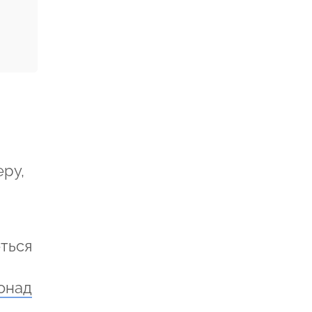
ру,
еться
онад