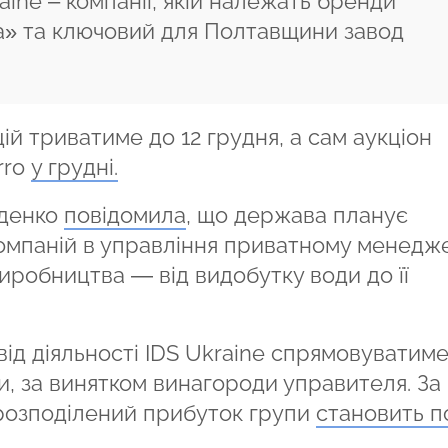
aine – компанії, якій належать бренди
» та ключовий для Полтавщини завод
 триватиме до 12 грудня, а сам аукціон
rro
у грудні.
иденко
повідомила
, що держава планує
омпаній в управління приватному менедже
иробництва — від видобутку води до її
від діяльності IDS Ukraine спрямовуватим
, за винятком винагороди управителя. За
ерозподілений прибуток групи
становить п