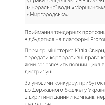
управителя для активів IDS Ukr
мінеральної води «Моршинська
«Миргородська».
Приймання тендерних пропозицій
відбудеться на платформі Prozo
Прем’єр-міністерка Юлія Свир
передати корпоративні права к
який забезпечить повний цикл в
дистрибуції.
За умовами конкурсу, прибуток 
до Державного бюджету України
відкритими даними компанії, н
1 млрд грн
.