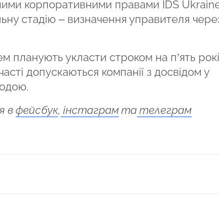
ними корпоративними правами IDS Ukraine
ьну стадію – визначення управителя чере
ем планують укласти строком на п’ять рокі
часті допускаються компанії з досвідом у
водою.
я в
фейсбук
,
інстаграм
та
телеграм
ся