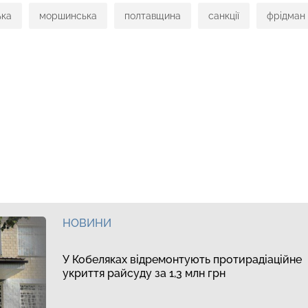
ька
моршинська
полтавщина
санкції
фрідман
НОВИНИ
У Кобеляках відремонтують протирадіаційне
укриття райсуду за 1,3 млн грн