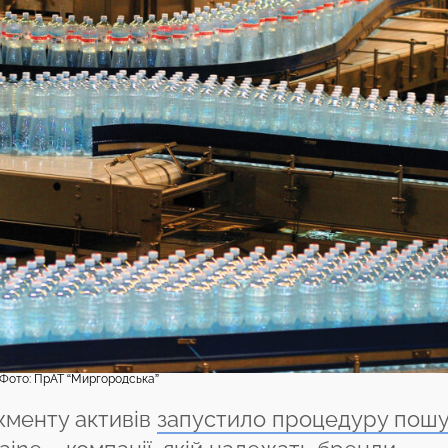
Фото: ПрАТ “Миргородська”
жменту активів
запустило процедуру пошу