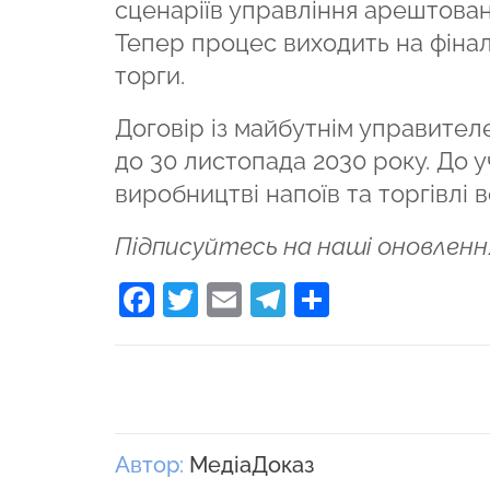
сценаріїв управління арештова
Тепер процес виходить на фінал
торги.
Договір із майбутнім управител
до 30 листопада 2030 року. До у
виробництві напоїв та торгівлі 
Підписуйтесь на наші оновленн
Facebook
Twitter
Email
Telegram
Поділити
Автор:
МедіаДоказ