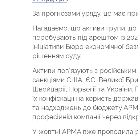
За прогнозами уряду, це має пр
Нагадаємо, що активи групи, до
перебувають під арештом із 2022
ініціативи Бюро економічної бе
рішенням суду.
Активи пов’язують з російським
санкціями США, ЄС, Великої Брита
Швейцарії, Норвегії та України.
їх конфіскації на користь держ
та надходжень до бюджету АРМА
професійній компанії через відкр
У жовтні АРМА вже проводила р