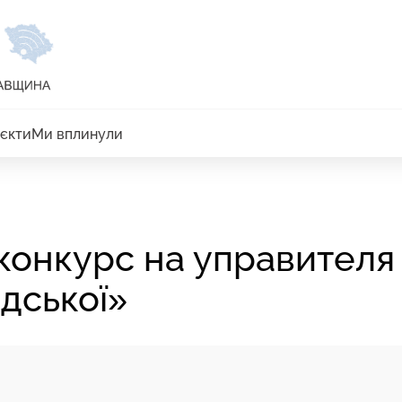
єкти
Ми вплинули
конкурс на управителя
дської»