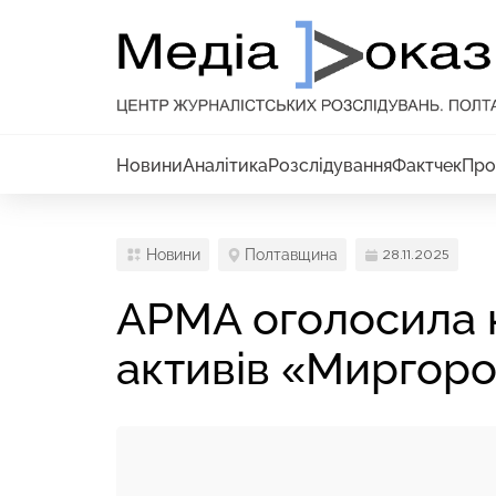
Новини
Аналітика
Розслідування
Фактчек
Про
Новини
Полтавщина
28.11.2025
АРМА оголосила 
активів «Миргоро