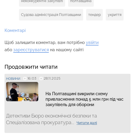
неконкурентні закупівлі
полтавщина
Судова адміністрація Полтавщини
тендер
укриття
Коментарі
Щоб залишити коментар, вам потрібно
увійти
або
зареєструватися
на нашому сайті
Продовжити читати
16:03
28.11.2025
НОВИНИ
На Полтавщині викрили схему
привласнення понад 5 млн грн під час
закупівель для оборони
Детективи Бюро економічної безпеки та
Спеціалізована прокуратура...
Читати далі