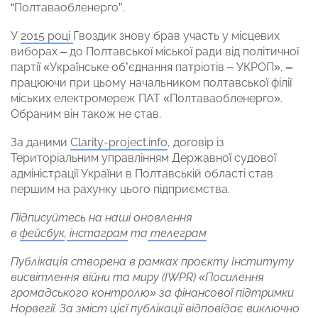
“Полтаваобленерго”.
У
2015 році
Гвоздик знову брав участь у місцевих
виборах
‒
до Полтавської міської ради від політичної
партії «Українське об’єднання патріотів – УКРОП»,
‒
працюючи при цьому начальником полтавської філії
міських електромереж ПАТ «Полтаваобленерго».
Обраним він також не став.
За даними
Clarity-project.info
, договір із
Територіальним управлінням Державної судової
адміністрації України в Полтавській області став
першим на рахунку цього підприємства.
Підписуйтесь на наші оновлення
в
фейсбук
,
інстаграм
та
телеграм
Публікація створена в рамках проєкту Інституту
висвітлення війни та миру (IWPR) «Посилення
громадського контролю» за фінансової підтримки
Норвегії. За зміст цієї публікації відповідає виключно