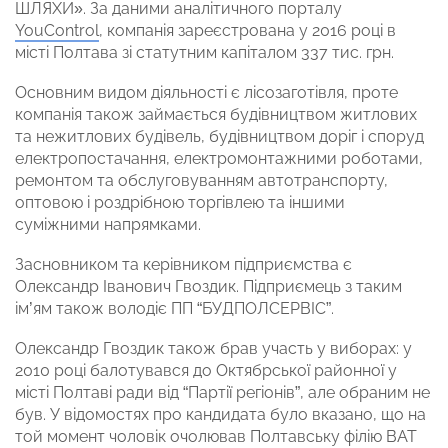
ШЛЯХИ». За даними аналітичного порталу
YouControl
, компанія зареєстрована у 2016 році в
місті Полтава зі статутним капіталом 337 тис. грн.
Основним видом діяльності є лісозаготівля, проте
компанія також займається будівництвом житлових
та нежитлових будівель, будівництвом доріг і споруд
електропостачання, електромонтажними роботами,
ремонтом та обслуговуванням автотранспорту,
оптовою і роздрібною торгівлею та іншими
суміжними напрямками.
Засновником та керівником підприємства є
Олександр Іванович Гвоздик. Підприємець з таким
ім’ям також володіє ПП “БУДПОЛСЕРВІС”.
Олександр Гвоздик також брав участь у виборах: у
2010 році балотувався до Октябрської районної у
місті Полтаві ради від “Партії регіонів”, але обраним не
був. У відомостях про кандидата було вказано, що на
той момент чоловік очолював Полтавську філію ВАТ