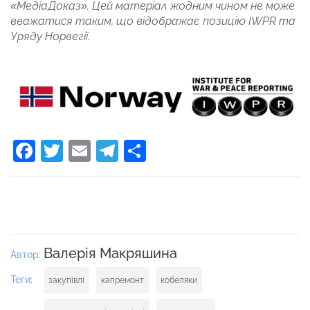
«МедіаДоказ». Цей матеріал жодним чином не може
вважатися таким, що відображає позицію IWPR та
Уряду Норвегії.
Facebook
Twitter
Email
Telegram
Поділитися
Валерія Макряшина
Автор:
Теги:
закупівлі
капремонт
кобеляки