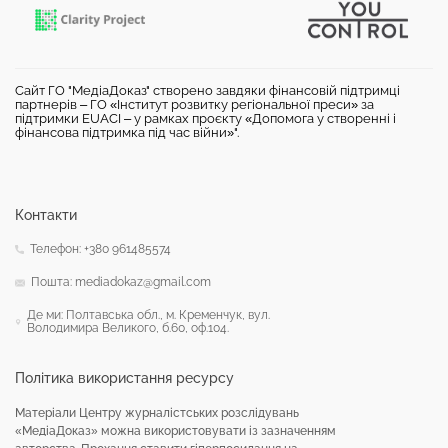
Сайт ГО "МедіаДоказ" створено завдяки фінансовій підтримці
партнерів – ГО «Інститут розвитку регіональної преси» за
підтримки EUACI – у рамках проєкту «Допомога у створенні і
фінансова підтримка під час війни»".
Контакти
Телефон: +380 961485574
Пошта: mediadokaz@gmail.com
Де ми: Полтавська обл., м. Кременчук, вул.
Володимира Великого, б.60, оф.104.
Політика використання ресурсу
Матеріали Центру журналістських розслідувань
«МедіаДоказ» можна використовувати із зазначенням