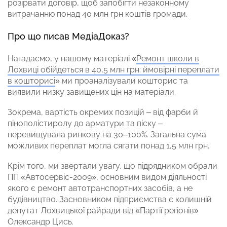
розірвати договір, щоб запобігти незаконному
витрачанню понад 40 млн грн коштів громади.
Про що писав МедіаДоказ?
Нагадаємо, у нашому матеріалі «
Ремонт школи в
Лохвиці обійдеться в 40,5 млн грн: ймовірні переплати
в кошторисі
» ми проаналізували кошторис та
виявили низку завищених цін на матеріали.
Зокрема, вартість окремих позицій – від фарби й
пінополістиролу до арматури та піску –
перевищувала ринкову на 30–100%. Загальна сума
можливих переплат могла сягати понад 1,5 млн грн.
Крім того, ми звертали увагу, що підрядником обрали
ПП «Автосервіс-2009», основним видом діяльності
якого є ремонт автотранспортних засобів, а не
будівництво. Засновником підприємства є колишній
депутат Лохвицької райради від «Партії регіонів»
Олександр Цись.