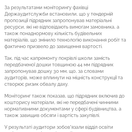
За результатами моніторингу фахівці
Держаудитслужби встановили, що у тендерній
пропозиції підрядник запропонував матеріальні
ресурси, які не відповідають вимогам замовника, а
також понаднормову кількість будівельних
матеріалів, що змінило технологію виконання робіт та
фактично призвело до завищення вартості.
Так, під час капремонту покрівлі школи замість
передбаченої дошки товщиною 44 мм підрядник
запропонував дошку 30 мм, що, за словами
аудиторів, може вплинути на міцність конструкції та
створює ризик обвалу даху.
Моніторинг також показав, що підрядник включив до
кошторису матеріали, які не передбачені чинними
нормативними документами у сфері будівництва, а
також завищив обсяги і вартість закупівлі.
У результаті аудитори зобов’язали відділ освіти