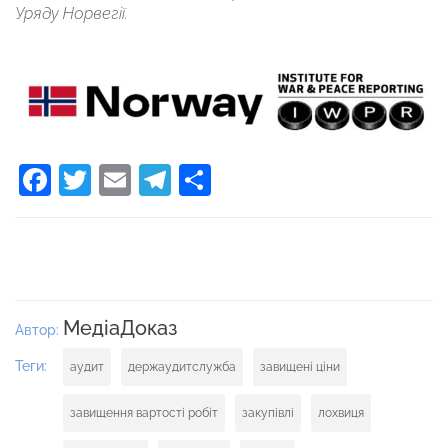
Уряду Норвегії.
Facebook
Twitter
Email
Telegram
Поділитися
МедіаДоказ
Автор:
Теги:
аудит
держаудитслужба
завищені ціни
завищення вартості робіт
закупівлі
лохвиця