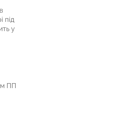
в
і під
ить у
ом ПП