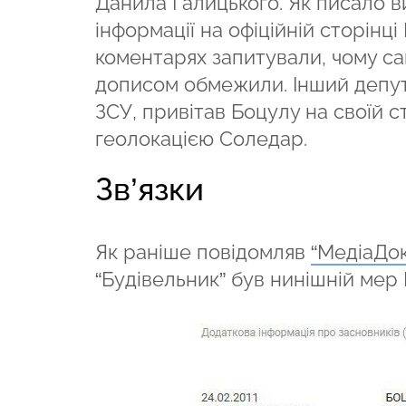
Данила Галицького. Як писало 
інформації на офіційній сторінці
коментарях запитували, чому са
дописом обмежили. Інший депут
ЗСУ, привітав Боцулу на своїй с
геолокацією Соледар.
Зв’язки
Як раніше повідомляв
“МедіаДок
“Будівельник” був нинішній ме