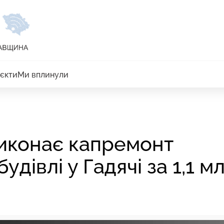
єкти
Ми вплинули
виконає капремонт
удівлі у Гадячі за 1,1 м