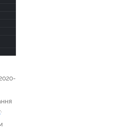
2020-
ання
»
.
м