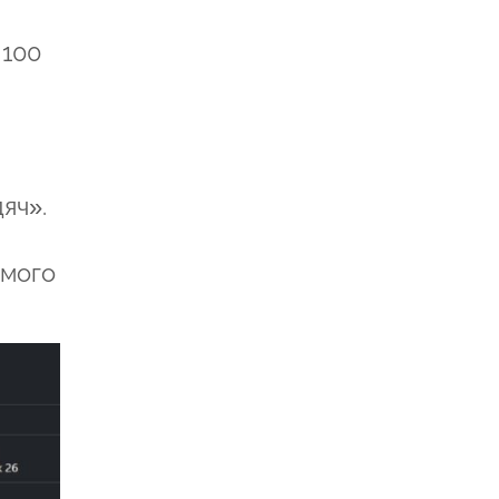
 100
яч».
ьмого