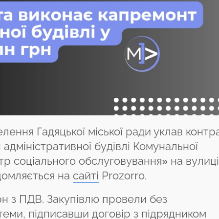
елення Гадяцької міської ради уклав контр
 адміністративної будівлі Комунальної
р соціального обслуговування» на вулиці
ідомляється на
сайті
Prozorro.
рн з ПДВ. Закупівлю провели без
еми, підписавши договір з підрядником