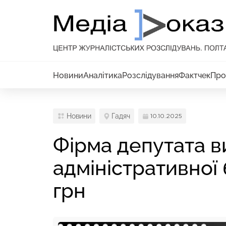
Новини
Аналітика
Розслідування
Фактчек
Про
Новини
Гадяч
10.10.2025
Фірма депутата 
адміністративної б
грн