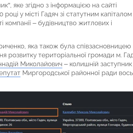
к”, яке згідно з інформацією на сайті
 році у місті Гадяч зі статутним капіталом
ті компанії – будівництво житлових і
иченко, яка також була співзасновницею
ня розвитку територіальної громади м. Гад
ннадій Миколайович
– колишній заступник
епутат
Миргородської районної ради вос