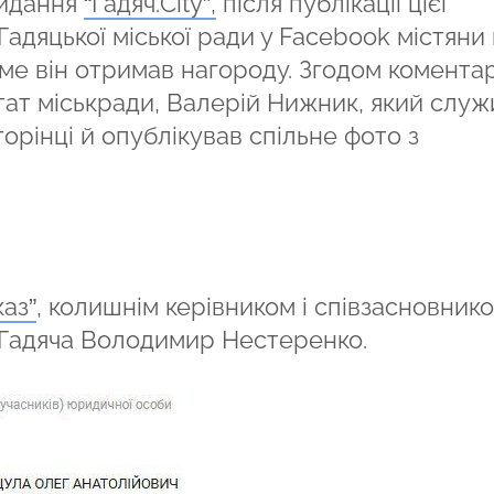
видання
“Гадяч.City”,
після публікації цієї
 Гадяцької міської ради у Facebook містяни 
ме він отримав нагороду. Згодом коментар
ат міськради, Валерій Нижник, який служ
торінці й опублікував спільне фото з
аз”
, колишнім керівником і співзасновник
р Гадяча Володимир Нестеренко.