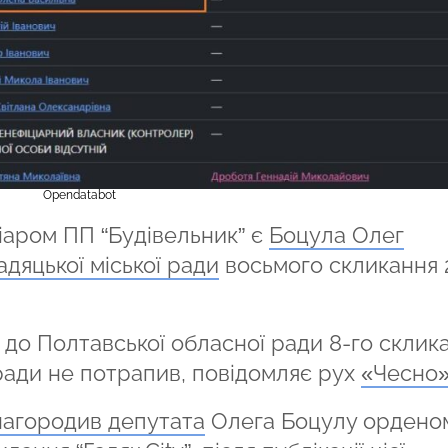
Opendatabot
іаром ПП “Будівельник” є
Боцула Олег
дяцької міської ради
восьмого скликання 
 до Полтавської обласної ради 8-го склик
о ради не потрапив, повідомляє рух
«Чесно
нагородив депутата
Олега Боцулу ордено