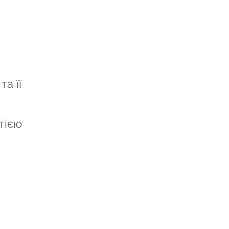
та її
тією