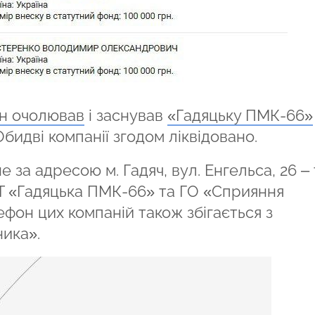
ін очолював
і заснував
«Гадяцьку ПМК-66»
 Обидві компанії згодом ліквідовано.
за адресою м. Гадяч, вул. Енгельса, 26 – 
АТ «Гадяцька ПМК-66» та ГО «Сприяння
ефон цих компаній також збігається з
ика».