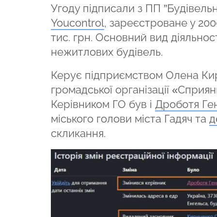
Угоду підписали з ПП ”Будівельни
Youcontrol
, зареєстроване у 2000
тис. грн. Основний вид діяльнос
нежитлових будівель.
Керує підприємством Олена Кир
громадської організації «Сприян
Керівником ГО був і
Дроботя Ге
міського голови міста Гадяч та
д
скликання.