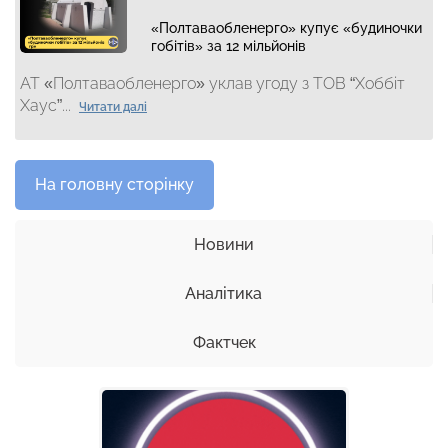
«Полтаваобленерго» купує «будиночки
гобітів» за 12 мільйонів
АТ «Полтаваобленерго» уклав угоду з ТОВ “Хоббіт
Хаус”...
Читати далі
На головну сторінку
Новини
Аналітика
Фактчек