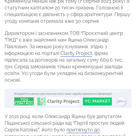
Кременчуці менше ніж рік тому (7 серпня 2023 року) зі
статутним капіталом 20 тисяч гривень. Головною її
спеціалізацією є діяльність у сфері архітектури. Першу
угоду компанія отримала вже 30 серпня.
Директором і засновником ТОВ “Проєктний центр
”ПКД” є вже знайомий нам Яцина Олександр
Павлович. За менше року існування, згідно з
інформацією на порталі
Clarity Project
, фірма
підписала 14 договорів на загальну суму 669,6 тис.
грн. Серед замовників тільки кременчуцькі заклади
освіти. Усі угоди були укладені на безконкурентній
основі.
У 2021 році, коли Олександр Яцина був депутатом
Піщанської сільської ради від “Партії простих людей
Сергія Капліна”, його було
притягнуто до