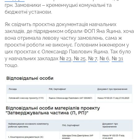
грн. Замовники – кременчуцькі комунальні та
бюджетні установи.
Як свідчить проєктна документація навчальних
закладів, де підрядником обрали ФОП Яна Яцина, хоча
вона отримала левову частку замовлень, сама ж
проєктні роботи не виконує. Головним інженером у
цих проєктах є Олександр Павлович Яцина. Так було
у навчальних закладах
№ 23
,
№ 25
,
№ 7
,
№ 6
,
№ 31
тощо.