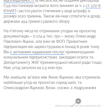
відповідальності
за несвоєчасне подання декларації.
Суд постановив визнати його винним за ч. 1
ст. 172-6
КУпАП
і застосувати стягнення у виді штрафу в
розмірі 1020 гривень. Також він мав сплатити в дохід
держави 454 гривні судового збору.
На п’ятому місці по отриманих угодах на проєктну
документацію – із 174,4 тис. грн – знову Олександр
Павлович Яцина, але вже як ФОП. Приватним
підприємцем він зареєструвався понад 8 років тому.
Він
є активним надавачем послуг
кременчуцьким
комунальним підприємствам, закладам освіти та
Департаменту ЖКГ Кременчуцької міської ради тощо.
Має угод загалом на 2,5 млн грн.
Ми знайшли зв’язок між Яною Яциною, яка отримала
найбільше угод на проєктах серед шкіл, та
Олександром Яциною. Вони, схоже, є подружжям.