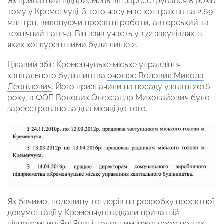
Як приватний підприємець він зареєструвався 8 років
тому у Кременчуці. З того часу має контрактів на 2,69
млн грн, виконуючи проєктні роботи, авторський та
технічний нагляд. Він взяв участь у 172 закупівлях, з
яких конкурентними були лише 2.
Цікавий збіг: Кременчуцьке міське управління
капітального будівництва
очолює Воловик Микола
Леонідович
. Його призначили на посаду у квітні 2016
року, а ФОП Воловик Олександр Миколайович було
зареєстровано за два місяці до того.
Як бачимо, половину тендерів на розробку проєктної
документації у Кременчуці віддали приватній
підприємниці Яні Яцині, головним інженером по тих