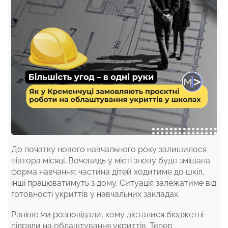
До початку нового навчального року залишилося
півтора місяці. Вочевидь у місті знову буде змішана
форма навчання: частина дітей ходитиме до шкіл,
інші працюватимуть з дому. Ситуація залежатиме від
готовності укриттів у навчальних закладах.
Раніше ми розповідали, кому дісталися бюджетні
підряди на облаштування укриттів. Тепер