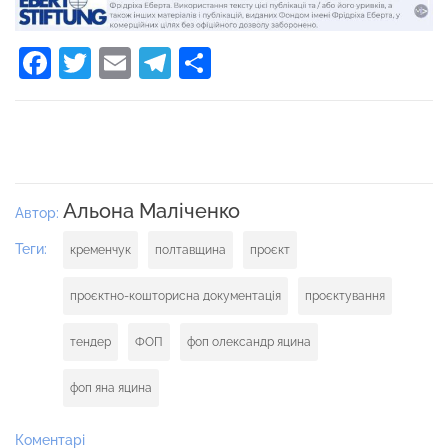
Facebook
Twitter
Email
Telegram
Поділитися
Альона Маліченко
Автор:
Теги:
кременчук
полтавщина
проєкт
проєктно-кошторисна документація
проєктування
тендер
ФОП
фоп олександр яцина
фоп яна яцина
Коментарі