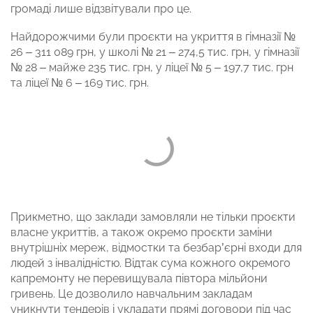
громаді лише відзвітували про це.
Найдорожчими були проєкти на укриття в гімназії №
26 – 311 089 грн, у школі № 21 – 274,5 тис. грн, у гімназії
№ 28 – майже 235 тис. грн, у ліцеї № 5 – 197,7 тис. грн
та ліцеї № 6 – 169 тис. грн.
Прикметно, що заклади замовляли не тільки проєкти
власне укриттів, а також окремо проєкти заміни
внутрішніх мереж, відмостки та безбар’єрні входи для
людей з інвалідністю. Відтак сума кожного окремого
капремонту не перевищувала півтора мільйони
гривень. Це дозволило навчальним закладам
уникнути тендерів і укладати прямі договори під час