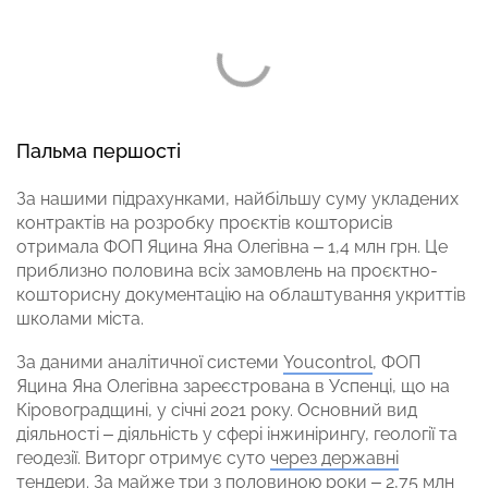
Пальма першості
За нашими підрахунками, найбільшу суму укладених
контрактів на розробку проєктів кошторисів
отримала ФОП Яцина Яна Олегівна – 1,4 млн грн. Це
приблизно половина всіх замовлень на проєктно-
кошторисну документацію на облаштування укриттів
школами міста.
За даними аналітичної системи
Youcontrol
, ФОП
Яцина Яна Олегівна зареєстрована в Успенці, що на
Кіровоградщині, у січні 2021 року. Основний вид
діяльності – діяльність у сфері інжинірингу, геології та
геодезії. Виторг отримує суто
через державні
тендери
. За майже три з половиною роки – 2,75 млн