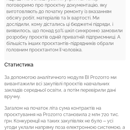
поговоримо про проєктну документацію, яку
виготовляють до початку ремонту із вказанням
обсягу робіт, матеріалів та їх вартості. Ми
дослідили, кому дістались ці бюджетні підряди, і
виявилось, що понад 50% шкіл синхронно замовили
розробку проєктів одній приватній підприємниці. А
більшість інших проєктантів-підрядників обрали
головним проєктантом її чоловіка.
Статистика
За допомогою аналітичного модуля BI Prozorro ми
вивантажили всі закупівлі проєктів навчальних
закладів середньої освіти, а потім перевірили дані
вручну.
Загалом на початок літа сума контрактів на
проєктування на Prozorro становила 2 млн 720 тис.
грн. Конкуренції на таких закупівлях не було – усі
угоди уклали напряму поза електронною системою, а