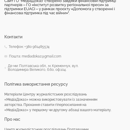
Сайт ГО "МедіаДоказ" створено завдяки фінансовій підтримці
партнерів – ГО «Інститут розвитку регіональної преси» за
підтримки EUACI – у рамках проєкту «Допомога у створенні і
фінансова підтримка під час війни»".
Контакти
Телефон: +380 961485574
Пошта: mediadokaz@gmail.com
Де ми: Полтавська обл., м. Кременчук, вул.
Володимира Великого, б.60, оф.104.
Політика використання ресурсу
Матеріали Центру журналістських розслідувань
«МедіаДоказ» можна використовувати із зазначенням
авторства. Прохання ставити гіперпосилання на
«МедіаДоказ» у першому чи другому абзаці вашого матеріалу.
Про нас
Центр журналістських розслідувань Полтавщини