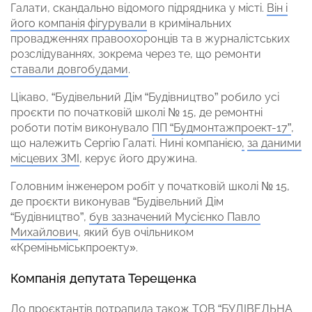
Галати, скандально відомого підрядника у місті.
Він і
його компанія фігурували
в кримінальних
провадженнях правоохоронців та в журналістських
розслідуваннях, зокрема через те, що ремонти
ставали довгобудами
.
Цікаво, “Будівельний Дім “Будівництво” робило усі
проєкти по початковій школі № 15, де ремонтні
роботи потім виконувало
ПП “Будмонтажпроект-17”
,
що належить Сергію Галаті. Нині компанією
,
за даними
місцевих ЗМІ
, керує його дружина.
Головним інженером робіт у початковій школі № 15,
де проєкти виконував “Будівельний Дім
“Будівництво”,
був зазначений Мусієнко Павло
Михайлович
, який був очільником
«Креміньміськпроекту».
Компанія депутата Терещенка
До проєктантів потрапила також ТОВ “БУДІВЕЛЬНА