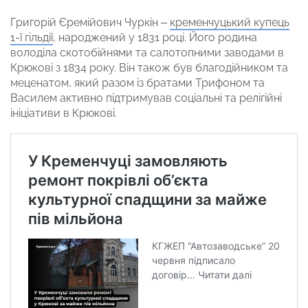
Григорій Єремійович Чуркін –
кременчуцький купець
1-ї гільдії
, народжений у 1831 році. Його родина
володіла скотобійнями та салотопними заводами в
Крюкові з 1834 року. Він також був благодійником та
меценатом, який разом із братами Трифоном та
Василем активно підтримував соціальні та релігійні
ініціативи в Крюкові.