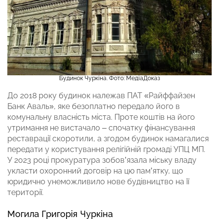
Будинок Чуркіна. Фото: МедіаДоказ
До 2018 року будинок належав ПАТ «Райффайзен
Банк Аваль», яке безоплатно передало його в
комунальну власність міста. Проте коштів на його
утримання не вистачало – спочатку фінансування
реставрації скоротили, а згодом будинок намагалися
передати у користування релігійній громаді УПЦ МП.
У 2023 році прокуратура зобов’язала міську владу
укласти охоронний договір на цю пам’ятку, що
юридично унеможливило нове будівництво на її
території.
Могила Григорія Чуркіна