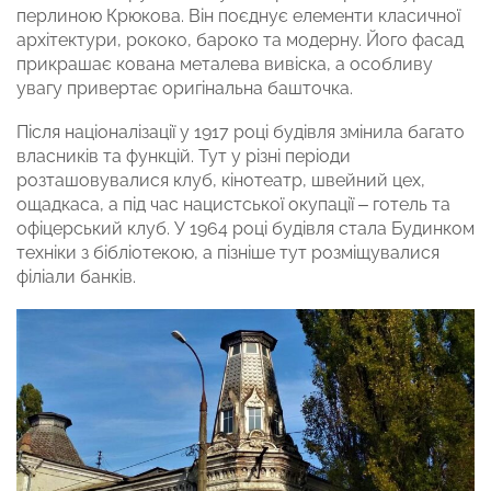
перлиною Крюкова. Він поєднує елементи класичної
архітектури, рококо, бароко та модерну. Його фасад
прикрашає кована металева вивіска, а особливу
увагу привертає оригінальна башточка.
Після націоналізації у 1917 році будівля змінила багато
власників та функцій. Тут у різні періоди
розташовувалися клуб, кінотеатр, швейний цех,
ощадкаса, а під час нацистської окупації – готель та
офіцерський клуб. У 1964 році будівля стала Будинком
техніки з бібліотекою, а пізніше тут розміщувалися
філіали банків.