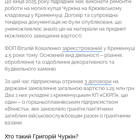
До кінця 2025 року підрядник має виконати ремонтні
роботи на могилі купця Чуркіна на Крюківському
кладовищі у Кременчуці. Договір та супровідна
тендерна документація не були опубліковані, що
унеможливлює аналіз цін на матеріали на предмет
можливого завищення вартості.
ФОП Віталій Коваленко
зареєстрований
у Кременчуці
4,5 роки тому. Основний вид діяльності – різання,
оброблення та оздоблення декоративного та
будівельного каменю.
За цей час підприємець отримав
3 договори
на
державні замовлення загальною вартістю 1,25 млн грн.
Два з них укладені з кременчуцьким КП «СКРП», ще
один – із горішньоплавнівським підприємством
«Вічність», яке замовляло гранітні пам’ятники
загиблим військовослужбовцям разом із гранітними
вазами.
Хто такий Григорій Чуркін?