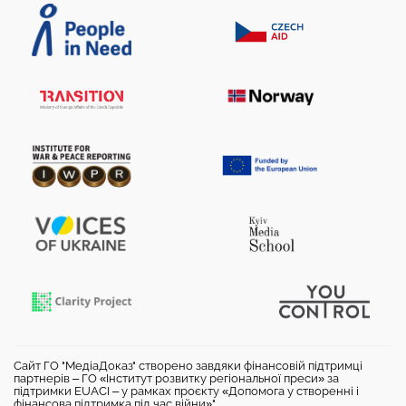
Сайт ГО "МедіаДоказ" створено завдяки фінансовій підтримці
партнерів – ГО «Інститут розвитку регіональної преси» за
підтримки EUACI – у рамках проєкту «Допомога у створенні і
фінансова підтримка під час війни»".