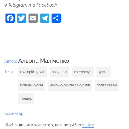
в
Telegram
та
Facebook
Facebook
Twitter
Email
Telegram
Поділитися
Альона Маліченко
Автор:
Теги:
григорій чуркін
закупівлі
кременчук
крюків
купець чуркін
неконкурентні закупівлі
полтавщина
тендер
Коментарі
Щоб залишити коментар, вам потрібно
увійти