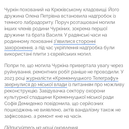
Чуркін похований на Крюківському кладовищі. Його
дружина Олена Петрівна встановила надгробок із
темного лабрадориту. Поруч розташовані могили
інших членів родини Чуркіних, зокрема першої
дружини та брата Василя. У радянські часи на
родинному похованні
з’явилися сторонні
захоронення
, а під час укріплення надгробка були
використані плити з єврейських могил.
Попри те, що могила Чуркіна привертала увагу через
руйнування, ремонтних робіт раніше не проводили. У
2023 році
журналісти «Кременчуцького Телеграфу»
звернулися до міської влади
із питанням про можливу
реконструкцію. Завідувачка сектору охорони
культурної спадщини Кременчуцької міської ради
Софія Демиденко повідомила, що серйозних
пошкоджень не виявлено, актів вандалізму також не
зафіксовано, а ремонт «не на часі».
Підписуйтесь на наші оновлення