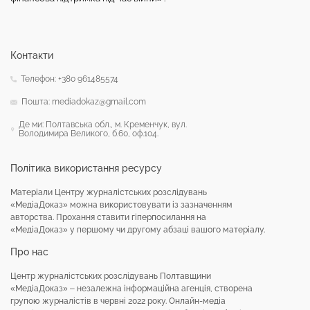
Контакти
Телефон: +380 961485574
Пошта: mediadokaz@gmail.com
Де ми: Полтавська обл., м. Кременчук, вул.
Володимира Великого, б.60, оф.104.
Політика використання ресурсу
Матеріали Центру журналістських розслідувань
«МедіаДоказ» можна використовувати із зазначенням
авторства. Прохання ставити гіперпосилання на
«МедіаДоказ» у першому чи другому абзаці вашого матеріалу.
Про нас
Центр журналістських розслідувань Полтавщини
«МедіаДоказ» – незалежна інформаційна агенція, створена
групою журналістів в червні 2022 року. Онлайн-медіа