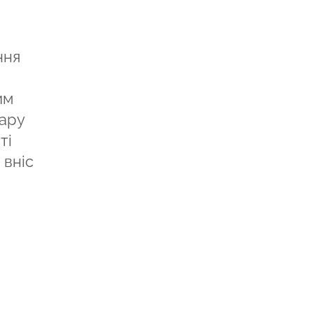
ння
им
вару
ті
 вніс