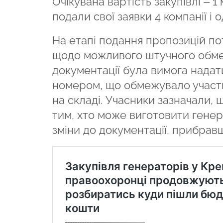
Очікувана вартість закупівлі –
1 
подали свої заявки 4 компанії і
На етапі подання пропозицій п
щодо можливого штучного обмеж
документації була вимога надат
номером, що обмежувало участь 
на складі. Учасники зазначали, 
тим, хто може виготовити генер
зміни до документації, прибрав