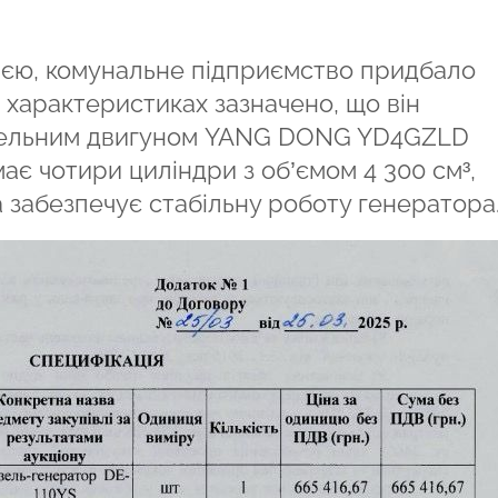
ією, комунальне підприємство придбало
х характеристиках зазначено, що він
зельним двигуном YANG DONG YD4GZLD
ає чотири циліндри з об’ємом 4 300 см³,
 забезпечує стабільну роботу генератора.