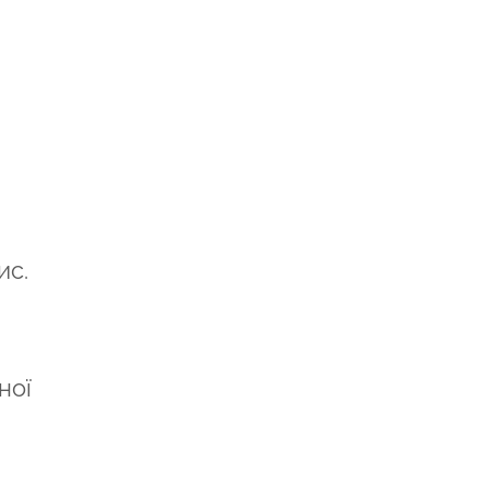
ис.
ної