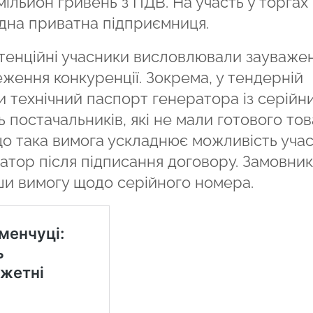
мільйон гривень з ПДВ. На участь у торгах
 одна приватна підприємниця.
отенційні учасники висловлювали зауваже
ення конкуренції. Зокрема, у тендерній
и технічний паспорт генератора із серійн
постачальників, які не мали готового то
що така вимога ускладнює можливість учас
атор після підписання договору. Замовник
ши вимогу щодо серійного номера.