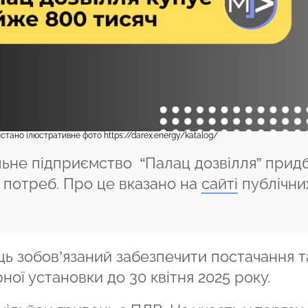
тано ілюстративне фото https://darex.energy/katalog/
льне підприємство “Палац дозвілля” прид
 потреб. Про це вказано на
сайті
публічни
ь зобов’язаний забезпечити постачання т
ої установки до 30 квітня 2025 року.