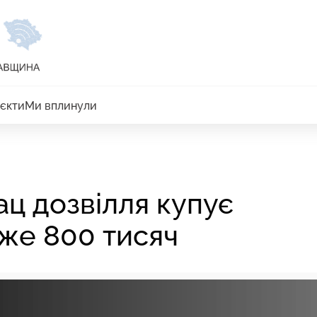
єкти
Ми вплинули
ц дозвілля купує
же 800 тисяч