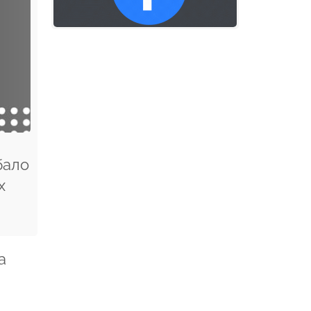
бало
х
а