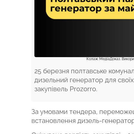
Колаж: МедіаДоказ. Викорис
25 березня полтавське комуна
дизельний генератор для своїх
закупівель Рrozorro.
За умовами тендера, переможец
встановлення дизель-генераторн