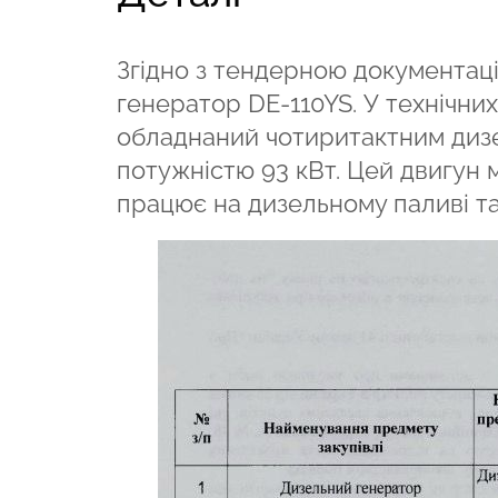
Згідно з тендерною документац
генератор DE-110YS. У технічни
обладнаний чотиритактним ди
потужністю 93 кВт. Цей двигун м
працює на дизельному паливі та