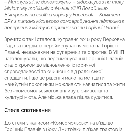
– Маніпуляції не допоможуть, – відреагував на таку
ініціативу тодішній очільник УІНП Володимир
В’ятрович на своїй сторінці у Facebook. – Комітет
ВРУ з питань місцевого самоврядування підтримав
повернення місту історичної назви Горішні Плавні.
Зрештою так і сталося. 19 травня 2016 року Верховна
Рада затвердила перейменування міста на Горішні
Плавні, незважаючи на суперечки та спротив. В УІНП
наголошували, що перейменування Горішніх Плавнів
стало кроком до відновлення історичної
справедливості та очищення від радянської
спадщини. І що це рішення мало на меті дати
майбутнім поколінням можливість навчатися та жити
без «комсомольського» впливу в символіці та
культурі міста. Але міська влада пішла судитися.
Стела спотикання
До стели з написом «Комсомольськ» на в’їзді до
Горішніх Плавнів з боку Дмитрівки під’їхав трактор із