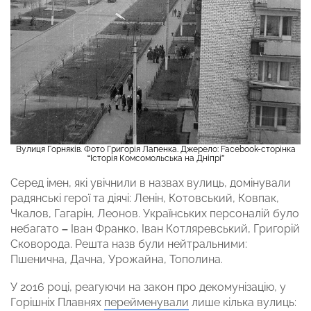
Вулиця Горняків. Фото Григорія Лапенка. Джерело: Facebook-сторінка
“Історія Комсомольська на Дніпрі”
Серед імен, які увічнили в назвах вулиць, домінували
радянські герої та діячі: Ленін, Котовський, Ковпак,
Чкалов, Гагарін, Леонов. Українських персоналій було
небагато
–
Іван Франко, Іван Котляревський, Григорій
Сковорода. Решта назв були нейтральними:
Пшенична, Дачна, Урожайна, Тополина.
У 2016 році, реагуючи на закон про декомунізацію, у
Горішніх Плавнях
перейменували
лише кілька вулиць: