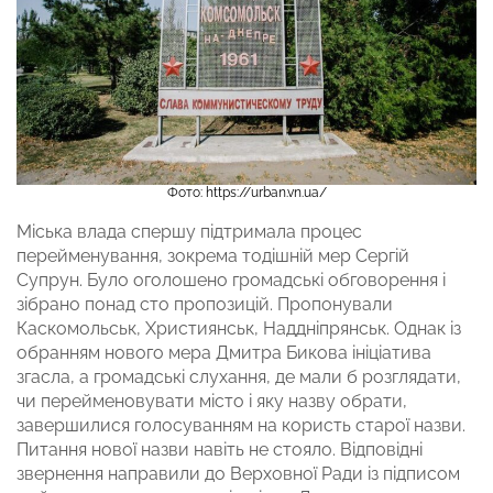
Фото: https://urban.vn.ua/
Міська влада спершу підтримала процес
перейменування, зокрема тодішній мер Сергій
Супрун. Було оголошено громадські обговорення і
зібрано понад сто пропозицій. Пропонували
Каскомольськ, Християнськ, Наддніпрянськ. Однак із
обранням нового мера Дмитра Бикова ініціатива
згасла, а громадські слухання, де мали б розглядати,
чи перейменовувати місто і яку назву обрати,
завершилися голосуванням на користь старої назви.
Питання нової назви навіть не стояло. Відповідні
звернення направили до Верховної Ради із підписом