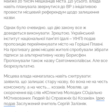
майже 20 тисяч мешканців міста. До усього, влада
навіть планувала звернутися до ВР з ініціативою
провести місцевий референдум щодо залишення
назви.
Однак було очевидно, що дію закону все ж
доведеться виконувати. Зрештою, Український
інститут національної пам’яті (далі – УІНП) подав
пропозицію перейменувати місто на Горішні Плавні.
На противагу деякі місцеві жителі спробували зібрати
підписи за альтернативну назву Борисфен
.
Пропонували також назву Святомиколаївськ. Але все
безрезультатно.
Місцева влада намагалась навіть схитрувати:
заявила, що залишає стару назву, бо вона не на честь
комсомолу, а на честь… козаків. Мовляв, це
скорочення від слів «КОлектив Молодих СОціально
МОтивованих Людей (Ь) Справжніх (Ь) Козаків».
Ідею
подав
Заслужений вчитель Сергій Залізняк.