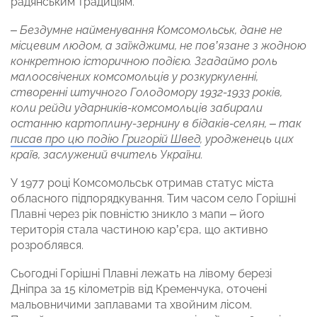
радянським традиціям.
– Бездумне найменування Комсомольськ, дане не
місцевим людом, а заїжджими, не пов’язане з жодною
конкретною історичною подією. Згадаймо роль
малоосвічених комсомольців у розкуркуленні,
створенні штучного Голодомору 1932-1933 років,
коли рейди ударників-комсомольців забирали
останню картоплину-зернину в бідаків-селян, – так
писав про цю подію Григорій Швед
, уродженець цих
країв, заслужений вчитель України.
У 1977 році Комсомольськ отримав статус міста
обласного підпорядкування. Тим часом село Горішні
Плавні через рік повністю зникло з мапи – його
територія стала частиною кар’єра, що активно
розроблявся.
Сьогодні Горішні Плавні лежать на лівому березі
Дніпра за 15 кілометрів від Кременчука, оточені
мальовничими заплавами та хвойним лісом.