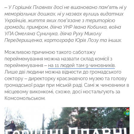
– У Горішніх Плавнях досі не вшановано пам’ять ні у
меморіальних дошках, ні у назвах вулиць видатних
Українців, життя яких пов’язане з територією
громади, приміром, діяча УНР Івана Кобилка, воїна
УПА Омеляна Суничука, діяча Руху Миколу
Передерищенка, картографа Юрія Лозу та інших.
Можливою причиною такого саботажу
перейменування можна назвати склад комісії з
перейменування –
на 11 людей там 9 чиновників
.
Лише дві людини можна віднести до громадського
сектору – директорку краєзнавчого музею та голову
громадської ради при міській раді. Самі ж чиновники в
місцевому виконкомі, схоже, досі ностальгують за
Комсомольськом.