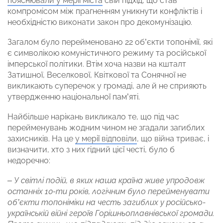
пояснювали у мерії міста
свій підхід, що став
компромісом між прагненням уникнути конфліктів і
необхідністю виконати закон про декомунізацію.
Загалом було перейменовано 22 об’єкти топонімії, які
є символікою комуністичного режиму та російської
імперської політики. Втім хоча назви на кшталт
Затишної, Веселкової, Квіткової та Сонячної не
викликають суперечок у громаді, але й не сприяють
утвердженню національної пам’яті.
Найбільше нарікань викликало те, що під час
перейменувань жодним чином не згадали загиблих
захисників. На це
у мерії відповіли
, що війна триває, і
визначити, хто з них гідний цієї честі, було б
недоречно:
– У світлі подій, в яких наша країна живе упродовж
останніх 10-ти років, логічним було перейменувати
об’єкти топоніміки на честь загиблих у російсько-
українській війні героїв Горішньоплавнівської громади.