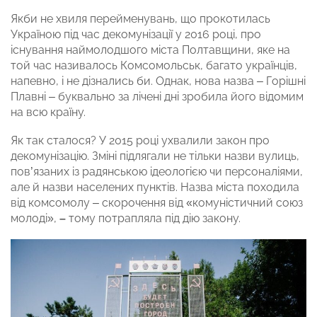
Якби не хвиля перейменувань, що прокотилась
Україною під час декомунізації у 2016 році, про
існування наймолодшого міста Полтавщини, яке на
той час називалось Комсомольськ, багато українців,
напевно, і не дізнались би. Однак, нова назва – Горішні
Плавні – буквально за лічені дні зробила його відомим
на всю країну.
Як так сталося? У 2015 році ухвалили закон про
декомунізацію. Зміні підлягали не тільки назви вулиць,
пов’язаних із радянською ідеологією чи персоналіями,
але й назви населених пунктів. Назва міста походила
від комсомолу – скорочення від «комуністичний союз
молоді»,
–
тому потрапляла під дію закону.