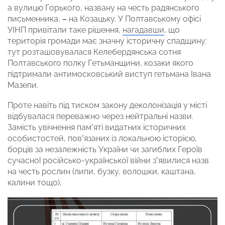
а вулицю Горького, названу на честь радянського
письменника,
–
на Козацьку. У Полтавському офісі
УІНП привітали таке рішення,
нагадавши
, що
територія громади має значну історичну спадщину:
тут розташовувалася Келебердянська сотня
Полтавського полку Гетьманщини, козаки якого
підтримали антимосковський виступ гетьмана Івана
Мазепи.
Проте навіть під тиском закону деколонізація у місті
відбувалася переважно через нейтральні назви.
Замість увічнення пам’яті видатних історичних
особистостей, пов’язаних із локальною історією,
борців за незалежність України чи загиблих Героїв
сучасної російсько-української війни з’явилися назв
на честь рослин (липи, бузку, волошки, каштана,
калини тощо).