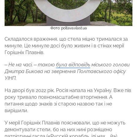
Фото: poltava.vlast.ua
Складалося враження, що стела міцно трималася за
минуле. Це минуле досі було живим і в стінах мерії
Горішніх Плавнів.
– Не на часі, – такою
була відповідь
міського голови
Дмитра Бикова на звернення Полтавського офісу
УІНП.
На дворі був 2022 рік. Росія напала на Україну. Вже пів
року тривало повномасштабне вторгнення. А
питання щодо знаків зі старою назвою так і не
вирішили.
У мерії Горішніх Плавнів пояснювали, що не можуть
демонтувати стели, бо на них нині розміщено
патріотичні гасла («Русскій корабль, іді нах…й»),