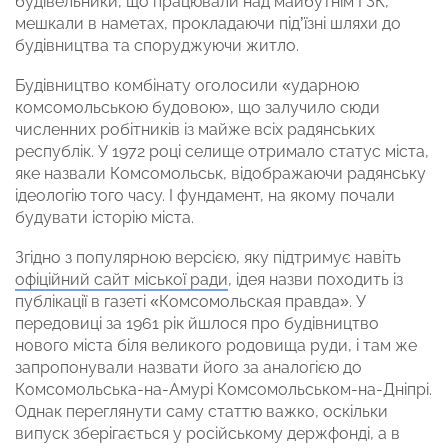
будівельники, що працювали над майбутнім ГЗК,
мешкали в наметах, прокладаючи під’їзні шляхи до
будівництва та споруджуючи житло.
Будівництво комбінату оголосили «ударною
комсомольською будовою», що залучило сюди
численних робітників із майже всіх радянських
республік. У 1972 році селище отримало статус міста,
яке назвали Комсомольськ, відображаючи радянську
ідеологію того часу. І фундамент, на якому почали
будувати історію міста.
Згідно з популярною версією, яку підтримує навіть
офіційний сайт міської ради
, ідея назви походить із
публікації в газеті «Комсомольская правда». У
передовиці за 1961 рік йшлося про будівництво
нового міста біля великого родовища руди, і там же
запропонували назвати його за аналогією до
Комсомольська-на-Амурі Комсомольськом-на-Дніпрі.
Однак переглянути саму статтю важко, оскільки
випуск зберігається у російському держфонді, а в