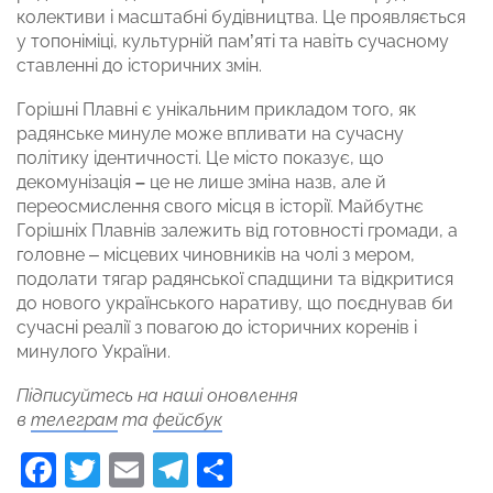
колективи і масштабні будівництва. Це проявляється
у топоніміці, культурній пам’яті та навіть сучасному
ставленні до історичних змін.
Горішні Плавні є унікальним прикладом того, як
радянське минуле може впливати на сучасну
політику ідентичності. Це місто показує, що
декомунізація
–
це не лише зміна назв, але й
переосмислення свого місця в історії. Майбутнє
Горішніх Плавнів залежить від готовності громади, а
головне – місцевих чиновників на чолі з мером,
подолати тягар радянської спадщини та відкритися
до нового українського наративу, що поєднував би
сучасні реалії з повагою до історичних коренів і
минулого України.
Підписуйтесь на наші оновлення
в
телеграм
та
фейсбук
Facebook
Twitter
Email
Telegram
Поділитися