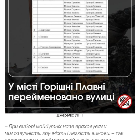
Джерело: УІНП
– При виборі майбутніх назв враховували
милозвучність, зручність і легкість вимови, –
так