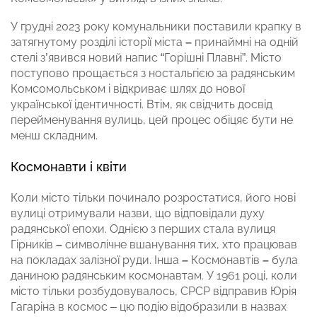
У грудні 2023 року комунальники поставили крапку в
затягнутому розділі історії міста
–
принаймні на одній
стелі з’явився новий напис “Горішні Плавні”. Місто
поступово прощається з ностальгією за радянським
Комсомольськом і відкриває шлях до нової
української ідентичності. Втім, як свідчить досвід
перейменування вулиць, цей процес обіцяє бути не
менш складним.
Космонавти і квіти
Коли місто тільки починало розростатися, його нові
вулиці отримували назви, що відповідали духу
радянської епохи. Однією з перших стала вулиця
Гірників
–
символічне вшанування тих, хто працював
на покладах залізної руди. Інша
–
Космонавтів
–
була
даниною радянським космонавтам. У 1961 році, коли
місто тільки розбудовувалось, СРСР відправив Юрія
Гагаріна в космос – цю подію відобразили в назвах