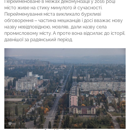
Перейменоване в межах декомунізації у 2016 році
місто живе на стику минулого й сучасності.
Перейменування міста викликало бурхливі
обговорення – частина мешканців і досі вважає нову
назву невідповідною, мовляв, дали назву села
промисловому місту. А проте вона відсилає до історії,
давнішої за радянський період.