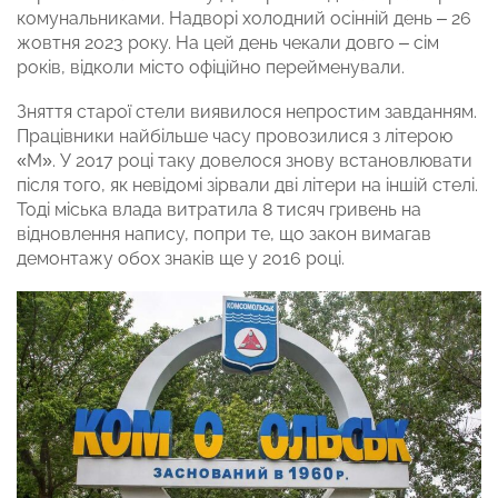
комунальниками. Надворі холодний осінній день – 26
жовтня 2023 року. На цей день чекали довго – сім
років, відколи місто офіційно перейменували.
Зняття старої стели виявилося непростим завданням.
Працівники найбільше часу провозилися з літерою
«М». У 2017 році таку довелося знову встановлювати
після того, як невідомі зірвали дві літери на іншій стелі.
Тоді міська влада витратила 8 тисяч гривень на
відновлення напису, попри те, що закон вимагав
демонтажу обох знаків ще у 2016 році.