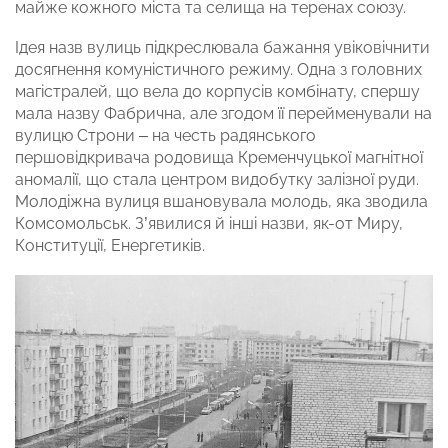
майже кожного міста та селища на теренах союзу.
Ідея назв вулиць підкреслювала бажання увіковічнити
досягнення комуністичного режиму. Одна з головних
магістралей, що вела до корпусів комбінату, спершу
мала назву Фабрична, але згодом її перейменували на
вулицю Строни – на честь радянського
першовідкривача родовища Кременчуцької магнітної
аномалії, що стала центром видобутку залізної руди.
Молодіжна вулиця вшановувала молодь, яка зводила
Комсомольськ. З’явилися й інші назви, як-от Миру,
Конституції, Енергетиків.