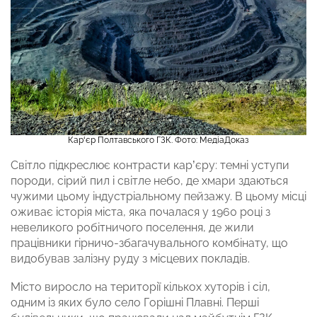
Кар‘єр Полтавського ГЗК. Фото: МедіаДоказ
Світло підкреслює контрасти кар’єру: темні уступи
породи, сірий пил і світле небо, де хмари здаються
чужими цьому індустріальному пейзажу. В цьому місці
оживає історія міста, яка почалася у 1960 році з
невеликого робітничого поселення, де жили
працівники гірничо-збагачувального комбінату, що
видобував залізну руду з місцевих покладів.
Місто виросло на території кількох хуторів і сіл,
одним із яких було село Горішні Плавні. Перші