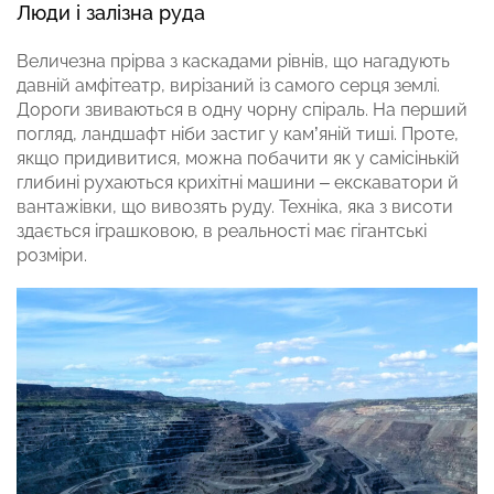
Люди і залізна руда
Величезна прірва з каскадами рівнів, що нагадують
давній амфітеатр, вирізаний із самого серця землі.
Дороги звиваються в одну чорну спіраль. На перший
погляд, ландшафт ніби застиг у кам’яній тиші. Проте,
якщо придивитися, можна побачити як у самісінькій
глибині рухаються крихітні машини – екскаватори й
вантажівки, що вивозять руду. Техніка, яка з висоти
здається іграшковою, в реальності має гігантські
розміри.