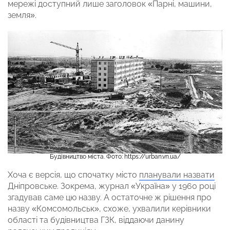
мережі доступний лише заголовок «Парні, машини,
земля».
Будівництво міста. Фото: https://urban.vn.ua/
Хоча є версія, що спочатку місто
планували назвати
Дніпровське. Зокрема, журнал «Україна» у 1960 році
згадував саме цю назву. А остаточне ж рішення про
назву «Комсомольськ», схоже, ухвалили керівники
області та будівництва ГЗК, віддаючи данину