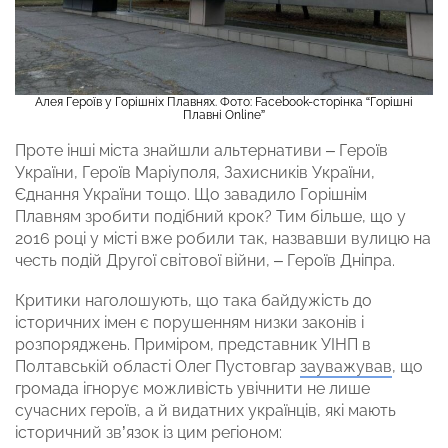
Алея Героїв у Горішніх Плавнях. Фото: Facebook-сторінка “Горішні
Плавні Online”
Проте інші міста знайшли альтернативи – Героїв
України, Героїв Маріуполя, Захисників України,
Єднання України тощо. Що завадило Горішнім
Плавням зробити подібний крок? Тим більше, що у
2016 році у місті вже робили так, назвавши вулицю на
честь подій Другої світової війни, – Героїв Дніпра.
Критики наголошують, що така байдужість до
історичних імен є порушенням низки законів і
розпоряджень. Приміром, представник УІНП в
Полтавській області Олег Пустовгар
зауважував
, що
громада ігнорує можливість увічнити не лише
сучасних героїв, а й видатних українців, які мають
історичний зв’язок із цим регіоном: