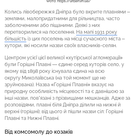
Фото: https://urban.vn.ua/
Колись лівобережжя Дніпра було вкрите плавнями –
землями, малопридатними для рільництва, часто
заболоченими або піщаними. Деякі з них
перетворилися на поселення.
На мапі 1931 року
більшість
із цих поселень на місці сучасного міста –
хутори, які носили назви своїх власників-селян.
Центром усієї цієї великої «хутірської агломерації»
були Горішні Плавні — єдине серед хуторів село, у
якому від 1898 року існувала єдина на всю
округу Миколаївська (на той момент ще не
зруйнована). Назва «Горішні Плавні» вказує на
природну особливість місцевості та є давнішою за
інші назви, пов’язані з прізвищами мешканців. Адже за
розповідями, плавні біля Дніпра ділили на нижні й
верхні (горішні); від цього й пішли назви сіл: Горішні
Плавні та Нижні Плавні.
Від комсомолу до козаків