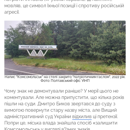
мовляв, це символ їхньої позиції і спротиву російській
агресії.
Напис “Комсомольськ” на стелі закрито “патріотичним гаслом”, 2022 рік.
Фото: Полтавський офіс УІНП
Чому знак не демонтували раніше? У мерії цього не
коментували. Але можна припустити, що кілька років
пішли на суди. Дмитро Биков звертався до суду з
вимогою повернути стару назву міста, але Вищий
адміністративний суд України
відхилив
ці претензії.
Попри це, міська влада знайшла спосіб «залишити
Комсомольськ» у вигляді в’їзних знаків.