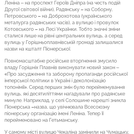
Леніна – на проспект Героїв Дніпра (на честь подій
Другої світової війни), Радянську
–
на Соборну,
Петровського
–
на Доброхотова (українського
металурга радянських часів), а вулицю і провулок
Котовського
–
на Лесі Українки. Тобто значні зміни
сталися лише на рівні центральних вулиць, а серед
вулиць у Горішньоплавнівській громаді залишалися
назви на кшталт Піонерської.
Повномасштабне російське вторгнення змусило
владу Горішніх Плавнів виконувати новий закон –
«Про засудження та заборону пропаганди російської
імперської політики в Україні і деколонізацію
топонімії». Серед перших змін було перейменування
вулиць, які десятиліттями нагадували про радянське
минуле. Наприклад, у селі Солошине нарешті зникла
Піонерська
–
назва, що увічнювала Всесоюзну
піонерську організацію імені Леніна. Тепер її
перейменовано на Гетьманську
.
У самому місті вулицю Чекаліна замінили на Чумацьку,