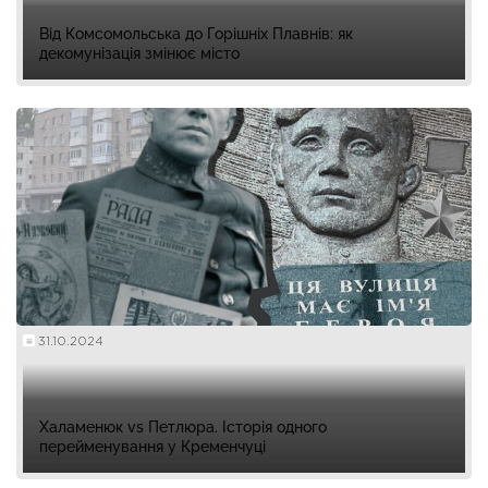
Від Комсомольська до Горішніх Плавнів: як
декомунізація змінює місто
31.10.2024
Халаменюк vs Петлюра. Історія одного
перейменування у Кременчуці