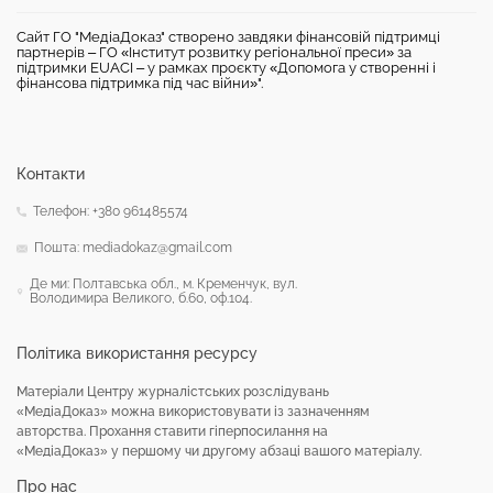
Сайт ГО "МедіаДоказ" створено завдяки фінансовій підтримці
партнерів – ГО «Інститут розвитку регіональної преси» за
підтримки EUACI – у рамках проєкту «Допомога у створенні і
фінансова підтримка під час війни»".
Контакти
Телефон: +380 961485574
Пошта: mediadokaz@gmail.com
Де ми: Полтавська обл., м. Кременчук, вул.
Володимира Великого, б.60, оф.104.
Політика використання ресурсу
Матеріали Центру журналістських розслідувань
«МедіаДоказ» можна використовувати із зазначенням
авторства. Прохання ставити гіперпосилання на
«МедіаДоказ» у першому чи другому абзаці вашого матеріалу.
Про нас