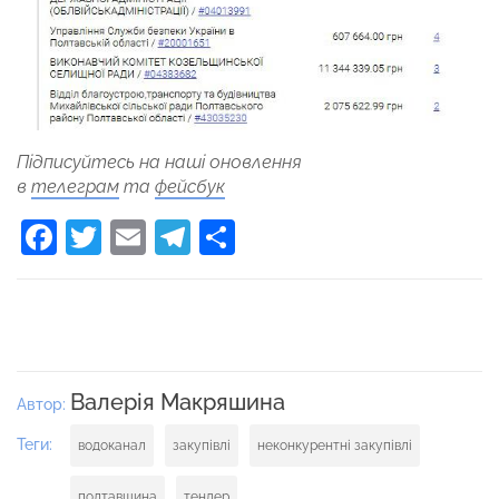
Підписуйтесь на наші оновлення
в
телеграм
та
фейсбук
Facebook
Twitter
Email
Telegram
Поділитися
Валерія Макряшина
Автор:
Теги:
водоканал
закупівлі
неконкурентні закупівлі
полтавщина
тендер