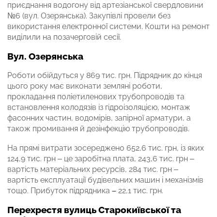
приєднання водогону від артезіанської свердловини
№6 (вул. Озерянська). Закупівлі провели без
використання електронної системи. Кошти на ремонт
виділили на позачерговій сесії.
Вул. Озерянська
Роботи обійдуться у 869 тис. грн. Підрядник до кінця
цього року має виконати земляні роботи,
прокладання поліетиленових трубопроводів та
встановлення колодязів із гідроізоляцією, монтаж
фасонних частин, водомірів, запірної арматури, а
також промивання й дезінфекцію трубопроводів.
На прямі витрати зосереджено 652,6 тис. грн, із яких
124,9 тис. грн – це заробітна плата, 243,6 тис. грн –
вартість матеріальних ресурсів, 284 тис. грн –
вартість експлуатації будівельних машин і механізмів
тощо. Прибуток підрядника
–
22,1 тис. грн.
Перехрестя вулиць Старокиївської та