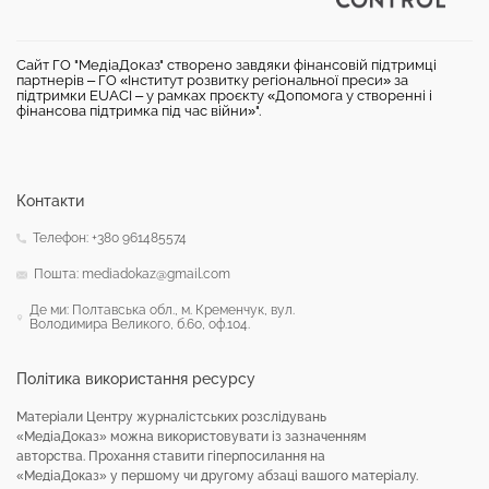
Сайт ГО "МедіаДоказ" створено завдяки фінансовій підтримці
партнерів – ГО «Інститут розвитку регіональної преси» за
підтримки EUACI – у рамках проєкту «Допомога у створенні і
фінансова підтримка під час війни»".
Контакти
Телефон: +380 961485574
Пошта: mediadokaz@gmail.com
Де ми: Полтавська обл., м. Кременчук, вул.
Володимира Великого, б.60, оф.104.
Політика використання ресурсу
Матеріали Центру журналістських розслідувань
«МедіаДоказ» можна використовувати із зазначенням
авторства. Прохання ставити гіперпосилання на
«МедіаДоказ» у першому чи другому абзаці вашого матеріалу.