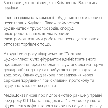
Засновницею і керівницею є Клімовська Валентина
Іванівна.
Головна діяльність компанії – будівництво житлових і
нежитлових будівель. Також займається
будівництвом трубопроводів, споруд
електропостачання, штукатурними і
електромонтажними роботами, неспеціалізованою
оптовою торгівлею тощо.
У грудні 2021 року підприємство “Полтава
Будкомплекс” було фігурантом адміністративного
провадження
через неподання в установлений термін
декларації з податку на прибуток за три квартали
2021 року. Однак суд закрив провадження через
серйозні порушення при складанні протоколу та
відсутність належних доказів.
МедіаДоказ писав про підприємство раніше: у
травні
2023 року КП “Полтававодоканал” замовило у нього
відновлення асфальтового покриття на 9 млн грн, а у