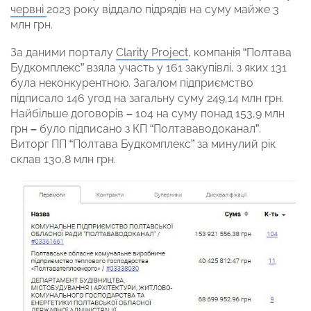
червні
2023 року віддало підрядів на суму майже 3
млн грн.
За даними порталу
Clarity Project
, компанія “Полтава
Будкомплекс” взяла участь у 161 закупівлі, з яких 131
була неконкурентною. Загалом підприємство
підписало 146 угод на загальну суму 249,14 млн грн.
Найбільше договорів
–
104 на суму понад 153,9 млн
грн
–
було підписано з КП “Полтававодоканал”.
Виторг ПП “Полтава Будкомплекс” за минулий рік
склав 130,8 млн грн.