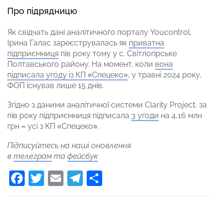
Про підрядницю
Як свідчать дані аналітичного порталу Youcontrol,
Ірина Галас зареєструвалась як
приватна
підприємниця
пів року тому у с. Світлогірське
Полтавського району. На момент, коли
вона
підписала угоду із КП «Спецеко»
, у травні 2024 року,
ФОП існував лише 15 днів.
Згідно з даними аналітичної системи Clarity Project, за
пів року підприємниця підписала
3 угоди
на 4,16 млн
грн
–
усі з КП «Спецеко».
Підписуйтесь на наші оновлення
в
телеграм
та
фейсбук
Facebook
Twitter
Email
Telegram
Поділитися