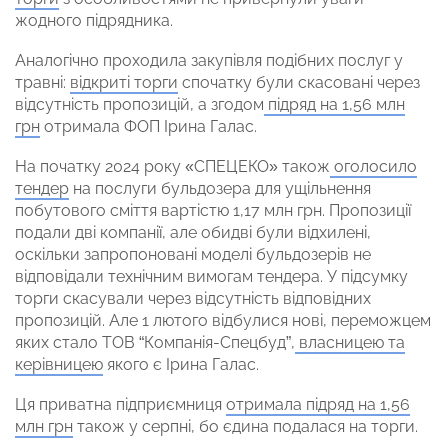
жодного підрядника.
Аналогічно проходила закупівля подібних послуг у
травні:
відкриті торги
спочатку були скасовані через
відсутність пропозицій, а згодом
підряд на 1,56 млн
грн
отримала ФОП Ірина Галас.
На початку 2024 року «СПЕЦЕКО» також
оголосило
тендер
на послуги бульдозера для ущільнення
побутового сміття вартістю 1,17 млн грн. Пропозиції
подали дві компанії, але обидві були відхилені,
оскільки запропоновані моделі бульдозерів не
відповідали технічним вимогам тендера. У підсумку
торги скасували через відсутність відповідних
пропозицій. Але 1 лютого відбулися нові, переможцем
яких стало ТОВ “Компанія-Спецбуд”,
власницею та
керівницею
якого є Ірина Галас.
Ця приватна підприємниця
отримала підряд на 1,56
млн грн
також у серпні, бо єдина подалася на торги.