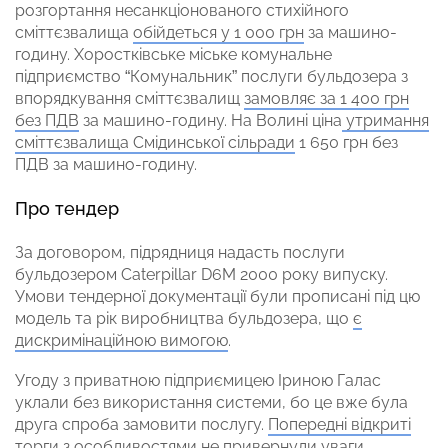
розгортання несанкціонованого стихійного
сміттєзвалища
обійдеться у 1 000 грн
за машино-
годину. Хоростківське міське комунальне
підприємство “Комунальник” послуги бульдозера з
впорядкування сміттєзвалищ
замовляє за 1 400 грн
без ПДВ
за машино-годину. На Волині ціна
утримання
сміттєзвалища Смідинської сільради
1 650 грн без
ПДВ за машино-годину.
Про тендер
За договором, підрядниця надасть послуги
бульдозером Caterpillar D6M 2000 року випуску.
Умови тендерної документації були прописані під цю
модель та рік виробництва бульдозера, що
є
дискримінаційною вимогою
.
Угоду з приватною підприємицею Іриною Галас
уклали без використання системи, бо це вже була
друга спроба замовити послугу.
Попередні відкриті
торги
з особливостями не привернули уваги