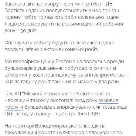
Загальна ціна договору – 1,04 млн грн без ПДВ.
Вартість наданих послуг становить 2 600 грн за 1
годину, тобто тривалість робіт складе 400 годин.
Якщо розраховувати на восьмигодинний робочий
день
–
50 днів.
Оплачувати роботу будуть за фактично надані
послуги, згідно з актом виконаних робіт.
Ми перевірили ціни у Prozorro на послуги з оренди
бульдозерів з ущільнення побутового сміття, які
замовили у 2024 році інші комунальні підприємства –
ціна за годину робіт там нижча майже у два рази.
Так, КП “Міський водоканал” із Золотоноші на
Черкащині також у листопаді 2024 року
замовив
послуги
бульдозера з впорядкування сміттєзвалища.
Ціна за одну годину – 1 300 грн (без ПДВ).
На території Володимирівської сільради на
Миколаївщині робота бульдозера з планування та