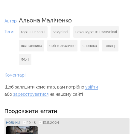
Альона Маліченко
Автор:
Теги:
горішні плавні
закупівлі
неконкурентні закупівлі
полтавщина
сміттєзвалище
спецеко
тендер
ФОП
Коментарі
Щоб залишити коментар, вам потрібно
увійти
або
зареєструватися
на нашому сайті
Продовжити читати
19:48
13.11.2024
НОВИНИ