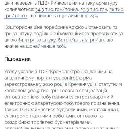
ціни наведені з ПДВ). Ринкові ціни на таку арматуру
коливаються:
34,3 тис. грн/тонна
,
29,3 тис. грн
,
28 тис.
грн/тонна
, що нижче на щонайменше 24%.
Кошторисна ціна поребрика 50х20х6 становить 92
грн за штуку, тоді як різні компанії його пропонують за
ціною
64,4 грн за штуку
,
61 грн/шт
,
55 грн/шт
, що
нижче на щонайменше 30%.
Підрядник
Угоду уклали з ТОВ “Кремелектро”. За даними на
аналітичному порталі
youcontrol
, фірма
зареєстрована у 2010 році в Кременчуці зі статутним
капіталом 300,9 тис. грн. Головна спеціалізація –
оптова торгівля побутовими електротоварами й
електронною апаратурою побутового призначення.
Також ТОВ займається будівельними, монтажними,
електромонтажними роботами, оптовою та
роздрібною торгівлею будматеріалами,
автомобільними запчастинами, а також наданням в