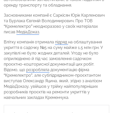
оренду транспорту та обладнання.
Засновниками компанії є Саркісян Юрік Карленович
та Бурлака Євгеній Володимирович. Про ТОВ
“Кремелектро” неодноразово у своїх матеріалах
писав
МедіаДоказ
.
Влітку компанія отримала
підряд
на облаштування
укриття в садочку №5 на суму майже 1,5 млн грн. У
закупівлі не було жодних деталей. Угоду не було
оприлюднено й під час замовлення садочком
проєктно-кошторисної документації цих робіт.
Відомо, що
розробляла
документацію фірма
“Кремелектро”, але субпідрядником-проєктантом
виступав Олександр Яцина, який, згідно з аналізом
МедіаДоказу, увійшов у трійку найпопулярніших
розробників проєктів на ремонти укриттів у
навчальних закладах Кременчука.