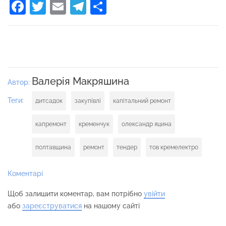
Facebook
Twitter
Email
Telegram
Поділитися
Валерія Макряшина
Автор:
Теги:
дитсадок
закупівлі
капітальний ремонт
капремонт
кременчук
олександр яцина
полтавщина
ремонт
тендер
тов кремелектро
Коментарі
Щоб залишити коментар, вам потрібно
увійти
або
зареєструватися
на нашому сайті