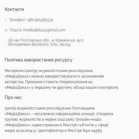
Контакти
Телефон: +380 961485574
Пошта: mediadokaz@gmail.com
Де ми: Полтавська обл., м. Кременчук, вул.
Володимира Великого, б.60, оф.104.
Політика використання ресурсу
Матеріали Центру журналістських розслідувань
«МедіаДоказ» можна використовувати із зазначенням
авторства. Прохання ставити гіперпосилання на
«МедіаДоказ» у першому чи другому абзаці вашого матеріалу.
Про нас
Центр журналістських розслідувань Полтавщини
«МедіаДоказ» – незалежна інформаційна агенція, створена
групою журналістів в червні 2022 року. Онлайн-медіа
«МедіаДоказ» зареєстровано в Реєстрі суб’єктів у сфері
медіа 10.10.2024 р., ідентифікатор в Реєстрі: R40-04583